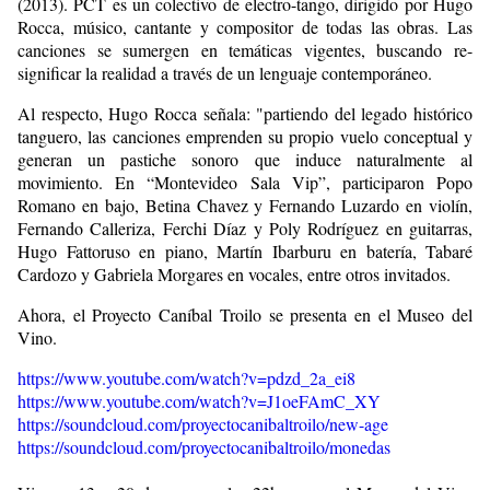
(2013). PCT es un colectivo de electro-tango, dirigido por Hugo
Rocca, músico, cantante y compositor de todas las obras. Las
canciones se sumergen en temáticas vigentes, buscando re-
significar la realidad a través de un lenguaje contemporáneo.
Al respecto, Hugo Rocca señala: "partiendo del legado histórico
tanguero, las canciones emprenden su propio vuelo conceptual y
generan un pastiche sonoro que induce naturalmente al
movimiento. En “Montevideo Sala Vip”, participaron Popo
Romano en bajo, Betina Chavez y Fernando Luzardo en violín,
Fernando Calleriza, Ferchi Díaz y Poly Rodríguez en guitarras,
Hugo Fattoruso en piano, Martín Ibarburu en batería, Tabaré
Cardozo y Gabriela Morgares en vocales, entre otros invitados.
Ahora, el Proyecto Caníbal Troilo se presenta en el Museo del
Vino.
https://www.youtube.com/watch?v=pdzd_2a_ei8
https://www.youtube.com/watch?v=J1oeFAmC_XY
https://soundcloud.com/proyectocanibaltroilo/new-age
https://soundcloud.com/proyectocanibaltroilo/monedas