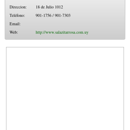
Direccion:
18 de Julio 1012
Teléfono:
901-1756 / 901-7303
Email:
Web:
http://www.salazitarrosa.com.uy