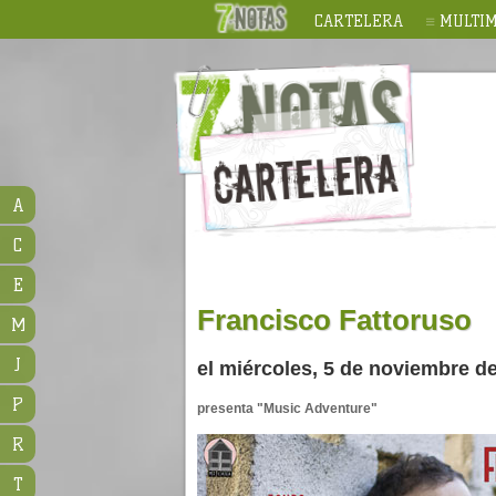
CARTELERA
MULTIM
A
C
E
Francisco Fattoruso
M
J
el miércoles, 5 de noviembre de
P
presenta "Music Adventure"
R
T