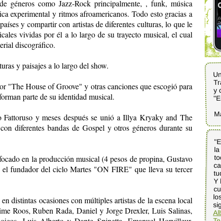
 de géneros como Jazz-Rock principalmente, , funk, música
úsica experimental y ritmos afroamericanos. Todo esto gracias a
países y compartir con artistas de diferentes culturas, lo que le
cales vividas por él a lo largo de su trayecto musical, el cual
rial discográfico.
turas y paisajes a lo largo del show.
Un
Tr
ior "The House of Groove" y otras canciones que escogió para
y 
forman parte de su identidad musical.
"E
M
 Fattoruso y meses después se unió a Illya Kryaky and The
o con diferentes bandas de Gospel y otros géneros durante su
"E
la
t
c
tu
Y 
cu
l
ocado en la producción musical (4 pesos de propina, Gustavo
 el fundador del ciclo Martes "ON FIRE" que lleva su tercer
n distintas ocasiones con múltiples artistas de la escena local
si
ime Roos, Ruben Rada, Daniel y Jorge Drexler, Luis Salinas,
Al
oicos, Luis Alberto y Dante Spinetta, Emanuel Horvilleur,
Te