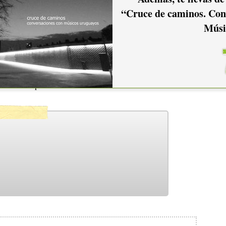
“Cruce de caminos. Con
Músi
utar del show donde la música, los sonidos y el público se
na noche especial.