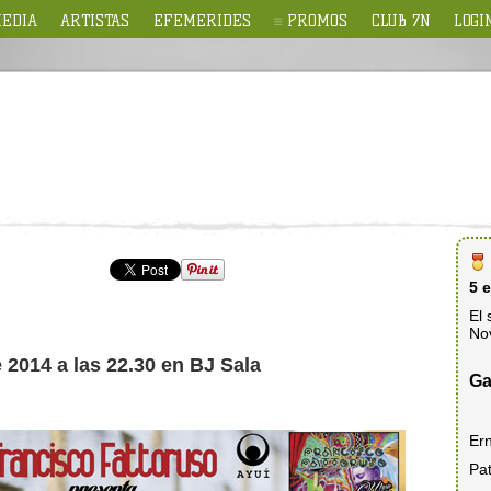
EDIA
ARTISTAS
EFEMERIDES
PROMOS
CLUB 7N
LOGI
5 
El 
No
 2014 a las 22.30 en BJ Sala
Ga
Er
Pat