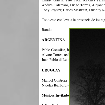
Andrés Calamaro, Diego Torres, Alejandr
Tony Royster, Carlos Mcswain, Divinity R
Todo esto conlleva a la presencia de los si
Banda:
ARGENTINA
Pablo González, batería (actual baterista d
Álvaro Torres, teclados (Luis Salinas y ex. 
Juan Pablo di Leone, flautas (Chango Faría
URUGUAY
Manuel Contrera - teclados
Nicolás Ibarburu - guitarras (Jaime Roos, F
Músicos Invitados: