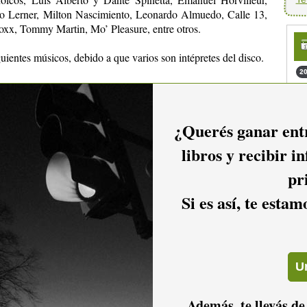
o Lerner, Milton Nascimiento, Leonardo Almuedo, Calle 13,
oxx, Tommy Martin, Mo’ Pleasure, entre otros.
guientes músicos, debido a que varios son intépretes del disco.
20
21
21
¿Querés ganar entr
22
e IKV).
libros y recibir i
Tecladista de Los Piojos, etc.)
s, Aca Seca Trío).
pr
Si es así, te esta
ito Páez)
Además, te llevás de