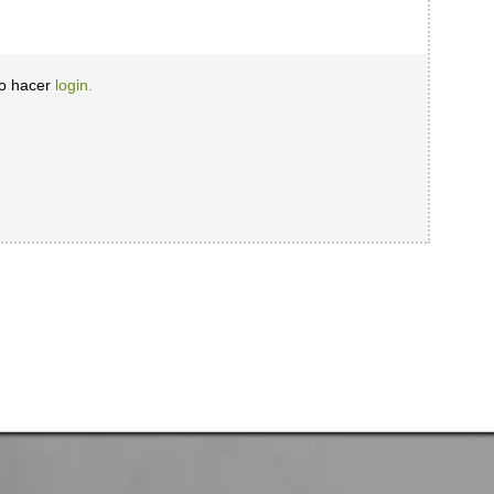
io hacer
login.