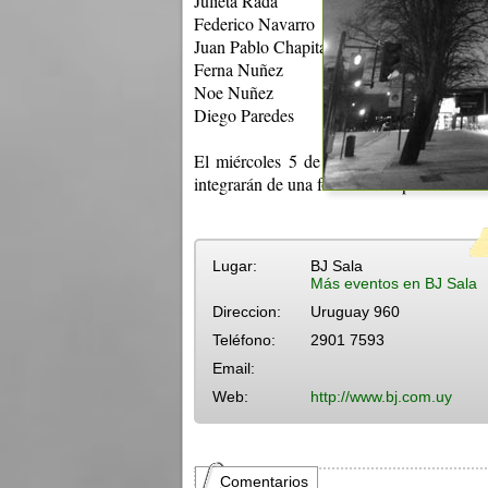
Julieta Rada
Federico Navarro
Juan Pablo Chapital
Ferna Nuñez
Noe Nuñez
Diego Paredes
El miércoles 5 de noviembre podrás disfr
integrarán de una forma única para crear u
Lugar:
BJ Sala
Más eventos en BJ Sala
Direccion:
Uruguay 960
Teléfono:
2901 7593
Email:
Web:
http://www.bj.com.uy
Comentarios