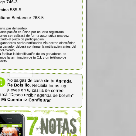
ego 746-3
mina 585-5
iliano Bentancur 268-5
articipar del sorteo:
articipación es única por usuario registrado.
orteo se realizará de forma automática una vez
lizado el plazo de participación.
ganadores serán notificados vía correo electrónico.
 ganador deberá confirmar la notificación antes del
del evento.
 facilitar la identificación de los ganadores, te
mos la terminación de tu C.I. y un teléfono de
acto.
No salgas de casa sin tu
Agenda
De Bolsillo
. Recibila todos los
jueves en tu casilla de correo.
rcá "Deseo recibir agenda de bolsillo"
n
Mi Cuenta -> Configurar.