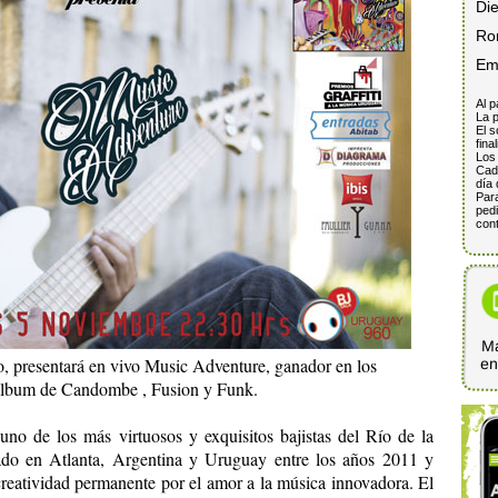
Di
Ro
Em
Al p
La p
El s
fina
Los 
Cada
día 
Para
pedi
cont
Ma
o, presentará en vivo Music Adventure, ganador en los
e
r album de Candombe , Fusion y Funk.
 uno de los más virtuosos y exquisitos bajistas del Río de la
bado en Atlanta, Argentina y Uruguay entre los años 2011 y
creatividad permanente por el amor a la música innovadora. El