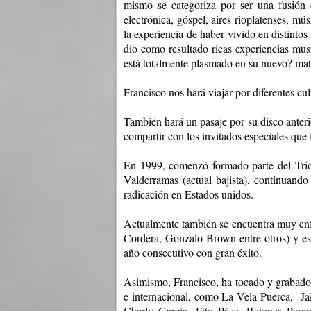
mismo se categoriza por ser una fusión
electrónica, góspel, aires rioplatenses, m
la experiencia de haber vivido en distintos 
dio como resultado ricas experiencias musi
está totalmente plasmado en su nuevo
mate
?
Francisco nos hará viajar por diferentes cul
También hará un pasaje por su disco anter
compartir con los invitados especiales que 
En 1999, comenzó formado parte del Trío
Valderramas (actual bajista), continuand
radicación en Estados unidos.
Actualmente también se encuentra muy enf
Cordera, Gonzalo Brown entre otros) y es
año consecutivo con gran éxito.
Asimismo, Francisco, ha tocado y grabado e
e internacional, como La Vela Puerca,
Ja
Charly García, Fito Páez, Ratones Paran