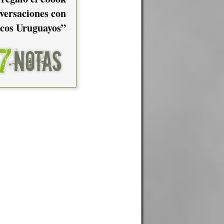
versaciones con
cos Uruguayos”