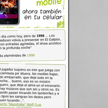
... Los
1998
 día como hoy, pero de
aidores volvía a presentar en El Galpón,
con entradas agotadas, el show acústico
n la profunda noche"
1998
ás efemérides de
l jugador tuquero es ese que juega con
 camiseta pa’ afuera, las medias bajas,
odo embarrado, que deja todo en la
ancha… bueno, eso es un músico
quero, que deja el alma en el escenario.
hay músicos que son así y otros no. Es
ando pasan tocando los tamboriles y a
os tipos les sangran los dedos pero
guen tocando...".
berto "Mandrake" Wolf (Los
rapeutas), 15/7/2001