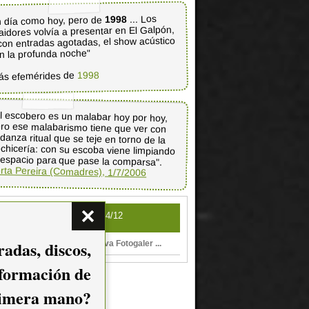
... Los
1998
 día como hoy, pero de
aidores volvía a presentar en El Galpón,
con entradas agotadas, el show acústico
n la profunda noche"
1998
ás efemérides de
l escobero es un malabar hoy por hoy,
ro ese malabarismo tiene que ver con
 danza ritual que se teje en torno de la
chicería: con su escoba viene limpiando
 espacio para que pase la comparsa".
rta Pereira (Comadres), 1/7/2006
Otros eventos para el 04/12
adas, discos,
"Frontera Tango", nueva Fotogaler ...
.00
nformación de
imera mano?