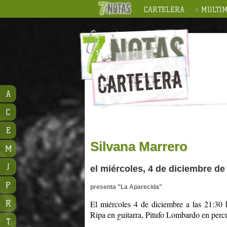
CARTELERA
MULTIM
A
C
E
Silvana Marrero
M
J
el miércoles, 4 de diciembre de 
P
presenta "La Aparecida"
R
El miércoles 4 de diciembre a las 21:30 
Ripa en guitarra, Pitufo Lombardo en perc
T