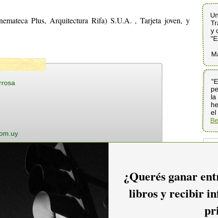
Un
emateca Plus, Arquitectura Rifa) S.U.A. , Tarjeta joven, y
Tr
y 
"E
M
"E
pe
la
he
rrosa
el
Be
com.uy
¿Querés ganar entr
11
libros y recibir i
pr