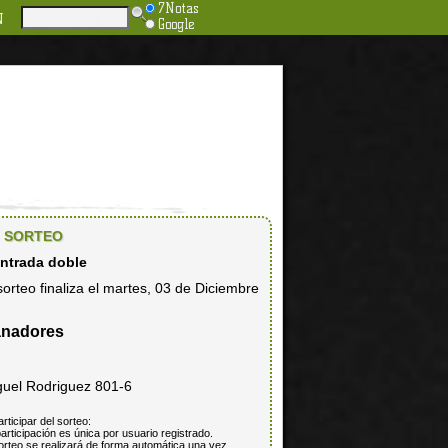
7Notas
N
Google
SORTEO
entrada doble
sorteo finaliza el martes, 03 de Diciembre
nadores
guel Rodriguez 801-6
articipar del sorteo:
articipación es única por usuario registrado.
orteo se realizará de forma automática una vez