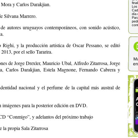
fina
 Mora y Carlos Darakjian.
Los 
Cada
día 
de Silvana Marrero.
Para
pedi
cont
de autores uruguayos contemporáneos, con sonido acústico,
a.
Righi, y la producción artística de Oscar Pessano, se editó
13, por el sello Tararira.
Ma
ones de Jorge Drexler, Mauricio Ubal, Alfredo Zitarrosa, Jorge
e
a, Carlos Darakjian, Estela Magnone, Fernando Cabrera y
 identidad nacional y el perfume de la capital más austral de
 en imágenes para la posterior edición en DVD.
 CD “Conmigo”, y adelantos del próximo trabajo
 la propia Sala Zitarrosa