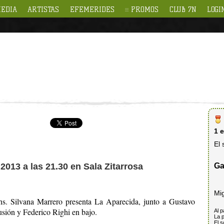
EDIA
ARTISTAS
EFEMERIDES
PROMOS
CLUB 7N
LOGI
1 
El 
Ga
2013 a las 21.30 en Sala Zitarrosa
Mi
hs. Silvana Marrero presenta La Aparecida, junto a Gustavo
usión y Federico Righi en bajo.
Al p
La p
El s