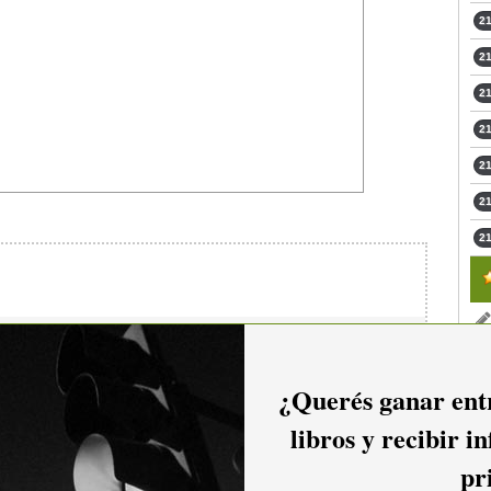
21
21
21
21
21
21
21
io hacer
login.
¿Querés ganar entr
libros y recibir i
pr