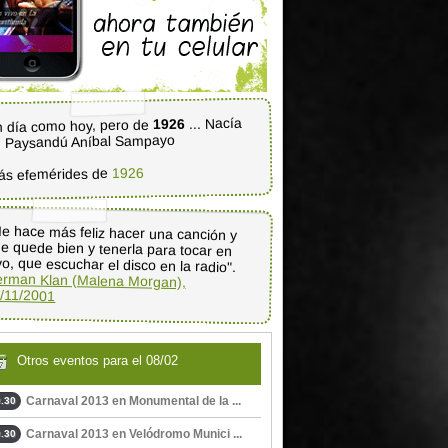
... Nacía
1926
 día como hoy, pero de
 Paysandú Aníbal Sampayo
1926
ás efemérides de
e hace más feliz hacer una canción y
e quede bien y tenerla para tocar en
vo, que escuchar el disco en la radio".
rman Klan (Malena Morgan),
/11/2001
Otros eventos para el 08/02
Carnaval 2013 en Monumental de la ...
.30
Carnaval 2013 en Velódromo Munici ...
.30