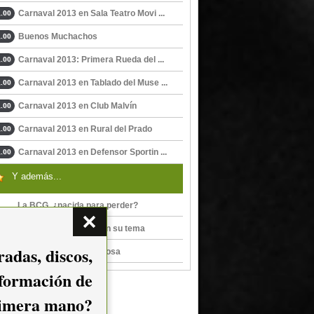
Carnaval 2013 en Sala Teatro Movi ...
.00
Buenos Muchachos
.00
Carnaval 2013: Primera Rueda del ...
.00
Carnaval 2013 en Tablado del Muse ...
.00
Carnaval 2013 en Club Malvín
.00
Carnaval 2013 en Rural del Prado
.00
Carnaval 2013 en Defensor Sportin ...
.00
Y además...
La BCG, ¿nacida para perder?
La BCG, Cada loco con su tema
adas, discos,
La BCG en Sala Zitarrosa
nformación de
imera mano?