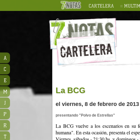
CARTELERA
MULTIM
A
C
E
La BCG
M
J
el viernes, 8 de febrero de 2013
P
presentando "Polvo de Estrellas"
La BCG vuelve a los escenarios en su fo
R
humana". En esta ocasión, presenta el espe
T
Viernes, sábados - 21:30 hs. y domingos - 