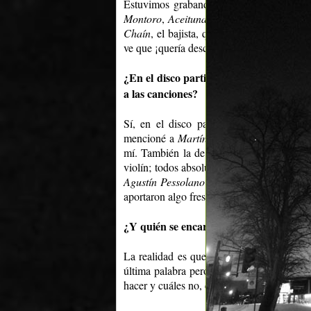
Estuvimos grabando desde octubre del añ
Montoro
,
Aceituna brava
. El proceso fu
Chaín
, el bajista, que estaba cansado de 
ve que ¡quería descansar! Hasta el día de 
¿En el disco participan músicos invita
a las canciones?
Sí, en el disco participan varios invitad
mencioné a
Martín Buscaglia
, también a
mí. También la de
Alejandra Genta
en sa
violín; todos absolutamente le aportaron a
Agustín Pessolano
y
Daniel Martínez, Go
aportaron algo fresco y enriquecieron las 
¿Y quién se encargó de la producción mu
La realidad es que no hubo un productor 
última palabra pero me apoyé mucho en to
hacer y cuáles no, es muy enriquecedor.