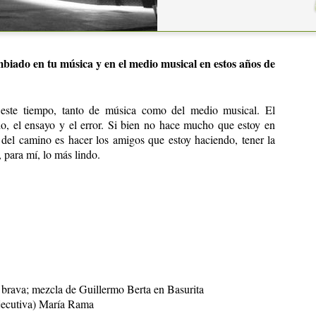
r fueron sonoridades que me imaginaba en tal o cual canción,
onaban y en la realidad quedaron tal como lo pensaba. Quizá
biado en tu música y en el medio musical en estos años de
este tiempo, tanto de música como del medio musical. El
, el ensayo y el error. Si bien no hace mucho que estoy en
 del camino es hacer los amigos que estoy haciendo, tener la
, para mí, lo más lindo.
brava; mezcla de Guillermo Berta en Basurita
ejecutiva) María Rama