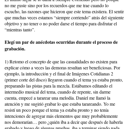
no me guste sino por los recuerdos que me trae cuando lo
escucho, las razones que hicieron que este tema existiera. El sentir
que muchas veces estamos “siempre corriendo” atrás del siguiente
objetivo y no tener o no poder darse el tiempo para disfrutar el
“mientras tanto”.
Elegí un par de anécdotas ocurridas durante el proceso de
grabación.
1) Retomo el concepto de que las casualidades no existen para
explicar cómo a veces las demoras resultan ser beneficiosas. Por
ejemplo, la introducción y el final de Imágenes Cotidianas 2
(primer corte del disco) llegaron cuando el tema ya estaba pronto,
preparando las pistas para la mezcla. Estábamos editando el
intermedio musical del tema, cuando de repente, sin darme
cuenta, empecé a tararear una melodía. Daniel me llamó la
atención y me sugirió grabar lo que estaba tarareando. Yo me
resistí un poco porque el tema ya estaba pronto y no tenía
intenciones de agregar más elementos que muy probablemente
nos demorarían… pero ¿quién iba a decir que después de haberla
grabado y luego de algunas pruebas, iba a terminar siendo nada