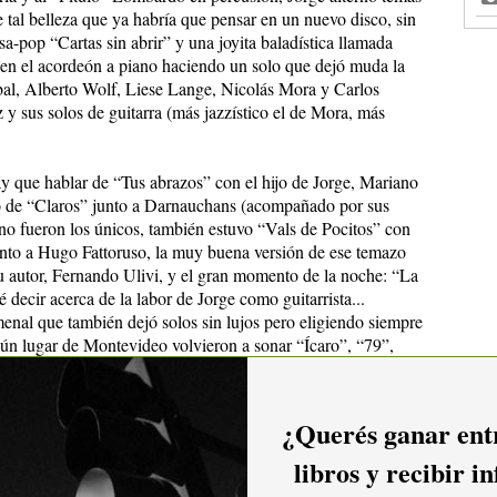
 tal belleza que ya habría que pensar en un nuevo disco, sin
sa-pop “Cartas sin abrir” y una joyita baladística llamada
 en el acordeón a piano haciendo un solo que dejó muda la
al, Alberto Wolf, Liese Lange, Nicolás Mora y Carlos
 sus solos de guitarra (más jazzístico el de Mora, más
ay que hablar de “Tus abrazos” con el hijo de Jorge, Mariano
a o de “Claros” junto a Darnauchans (acompañado por sus
e no fueron los únicos, también estuvo “Vals de Pocitos” con
nto a Hugo Fattoruso, la muy buena versión de ese temazo
u autor, Fernando Ulivi, y el gran momento de la noche: “La
decir acerca de la labor de Jorge como guitarrista...
enal que también dejó solos sin lujos pero eligiendo siempre
gún lugar de Montevideo volvieron a sonar “Ícaro”, “79”,
(otra joya: el solo de platillos de “Pitufo” Lombardo en este
 está presente en buena parte de la música nacional de hoy.
¿Querés ganar entr
 impregnados sonidos al pasar. Sonidos que están vigentes y
 que tenemos una asignatura pendiente con Galemire. Jorge
libros y recibir i
oche imborrable. Queda ahora en todos nosotros (público,