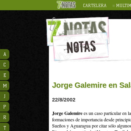
CARTELERA
MULTIM
A
C
E
Jorge Galemire en Sal
M
J
22/8/2002
P
Jorge Galemire
es un caso particular en l
R
formaciones de importancia desde principio
Sueños y Aguaragua por citar sólo alguno
T