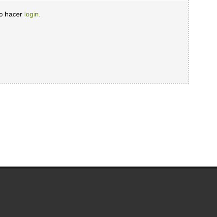
io hacer
login.