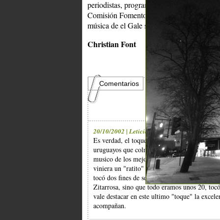
periodistas, programadores de radio, encar
Comisión Fomento) no dejar que estos sonid
música de el Gale se merece. Bienvenido Jo
Christian Font
Comentarios
20/10/2002 | Leticia Mato
Es verdad, el toque de Gale fue simplemente 
uruguayos que colmó las expectativias de tod
musico de los mejores. Aunque lamentablement
viniera un "ratito" para hacer recordar buena
tocó dos fines de semana después y puedo dec
Zitarrosa, sino que todo eramos unos 20, to
vale destacar en este ultimo "toque" la exce
acompañan.