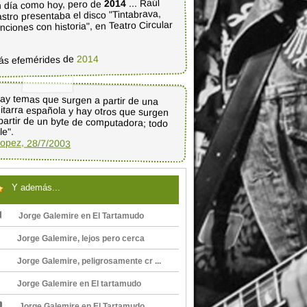
... Raúl
2014
 día como hoy, pero de
stro presentaba el disco "Tintabrava,
nciones con historia", en Teatro Circular
2014
ás efemérides de
ay temas que surgen a partir de una
itarra española y hay otros que surgen
partir de un byte de computadora; todo
le".
opez, 28/7/2003
Y además...
Jorge Galemire en El Tartamudo
Jorge Galemire, lejos pero cerca
Jorge Galemire, peligrosamente cr ...
Jorge Galemire en El tartamudo
Jorge Galemire en El Tartamudo