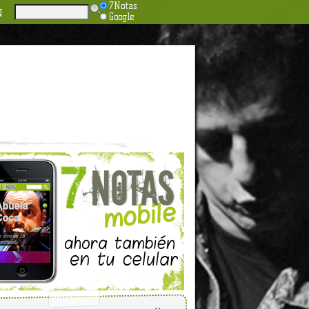
7Notas
N
Google