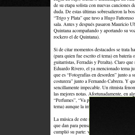
de su etapa solista con nuevas canciones de
duda. De estas últimas sobresalieron la bos
“Trigo y Plata” que tuvo a Hugo Fattoruso
sala. Antes y después pasaron Mauricio Ub
Quintana acompañando y aportando su voz y
rockero el de Quintana).
Si de citar momentos destacados se trata h
(para quien fue escrito el tema) en baterí
guitarristas, Ferradás y Peralta). Claro qu
Eduardo Rivero, el ya mencionado tema ju
que es “Fotografías en desorden” junto a s
costurera” junto a Fernando Cabrera. Y qué 
sencillamente impecable. Un ritmista fenom
las mejores notas. Afortunadamente, en al
“Perfumes”, “Va pensando” y “Lana Turner” 
tema) aunque la impronta de Jorge Galemire
La música de este señor va viajando y deja
que dan para pensar. Pensar, por ejemplo,
cumplió su parte: volvió y nos dejó una n