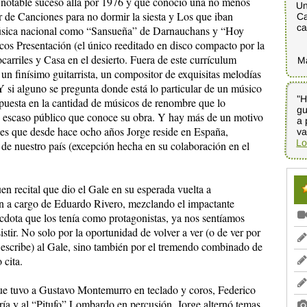
 notable suceso allá por 1976 y que conoció una no menos
Un
Ca
 de Canciones para no dormir la siesta y Los que iban
ca
 música nacional como “Sansueña” de Darnauchans y “Hoy
cos Presentación (el único reeditado en disco compacto por la
arriles y Casa en el desierto. Fuera de este currículum
M
un finísimo guitarrista, un compositor de exquisitas melodías
Y si alguno se pregunta donde está lo particular de un músico
"H
gu
a 
spuesta en la cantidad de músicos de renombre que lo
y escaso público que conoce su obra. Y hay más de un motivo
es que desde hace ocho años Jorge reside en España,
va
Lo
 de nuestro país (excepción hecha en su colaboración en el
en recital que dio el Gale en su esperada vuelta a
n a cargo de Eduardo Rivero, mezclando el impactante
cdota que los tenía como protagonistas, ya nos sentíamos
stir. No solo por la oportunidad de volver a ver (o de ver por
 escribe) al Gale, sino también por el tremendo combinado de
 cita.
e tuvo a Gustavo Montemurro en teclado y coros, Federico
ría y al “Pitufo” Lombardo en percusión, Jorge alternó temas