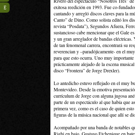
Rivero del espectáculo “Nosotros Tres” de
exitosa reedición en 1993. Fue co-fundador
E
cantando y arregló discos claves para la
Canto” de Dino. Como solista editó los dis
revista “Posdata”), Segundos Afuera, Ferroc
sustancioso cabe mencionar que el Gale es 
y un gran arreglador de bandas eléctricas. 
de tan fenomenal carrera, encontrará su re
reverencian y –paradójicamente- en el mu
para que esto ocurra. Uno muy importante 
prácticamente alejado de la escena musical
disco “Frontera” de Jorge Drexler).
Lo antedicho estuvo reflejado en el muy bu
Montevideo. Desde la emotiva presentació
currículum de Jorge con alguna jugosa ané
parte de un espectáculo al que había que asi
primera vez, como es el caso de quien esto
figuras de la música nacional que allí se dio
Acompañado por una banda de notables qu
Righi en bajo, Gustavo Etchenique en bate