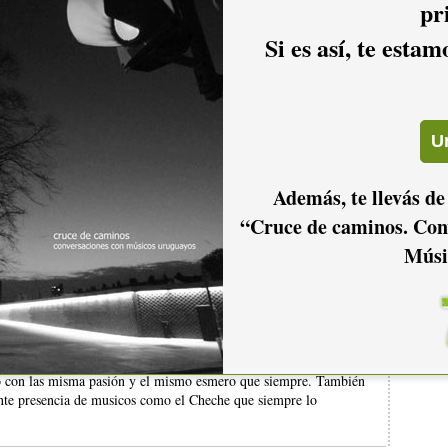
pr
gados de sellos discográficos, padres, madres y miembros de
os se pierdan y así –por placer nomás- darle el lugar que la
Si es así, te esta
rge, y volvé más seguido, a ver si un día aprobamos.
Además, te llevás de
“Cruce de caminos. Con
Músi
brutal, y está de más decir que fue un despliegue de músicos
o aquel que estaba ahi sentado por primera vez o no, viendo a un
e resolvió irse otra vez a España la verdad que hacía falta que
 música. Yo tuve la oportunidad de verlo en un bar de "canuto" que
ir de que a pesar de que ya no eramos 500 personas como en la
có con las misma pasión y el mismo esmero que siempre. También
lente presencia de musicos como el Cheche que siempre lo