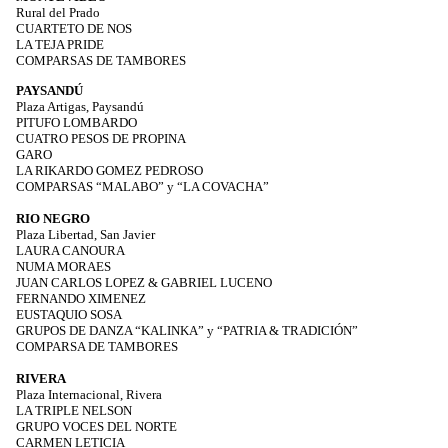
Rural del Prado
CUARTETO DE NOS
LA TEJA PRIDE
COMPARSAS DE TAMBORES
PAYSANDÚ
Plaza Artigas, Paysandú
PITUFO LOMBARDO
CUATRO PESOS DE PROPINA
GARO
LA RIKARDO GOMEZ PEDROSO
COMPARSAS “MALABO” y “LA COVACHA”
RIO NEGRO
Plaza Libertad, San Javier
LAURA CANOURA
NUMA MORAES
JUAN CARLOS LOPEZ & GABRIEL LUCENO
FERNANDO XIMENEZ
EUSTAQUIO SOSA
GRUPOS DE DANZA “KALINKA” y “PATRIA & TRADICIÓN”
COMPARSA DE TAMBORES
RIVERA
Plaza Internacional, Rivera
LA TRIPLE NELSON
GRUPO VOCES DEL NORTE
CARMEN LETICIA