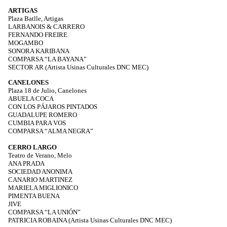
ARTIGAS
Plaza Batlle, Artigas
LARBANOIS & CARRERO
FERNANDO FREIRE
MOGAMBO
SONORA KARIBANA
COMPARSA “LA BAYANA”
SECTOR AR (Artista Usinas Culturales DNC MEC)
CANELONES
Plaza 18 de Julio, Canelones
ABUELA COCA
CON LOS PÁJAROS PINTADOS
GUADALUPE ROMERO
CUMBIA PARA VOS
COMPARSA “ALMA NEGRA”
CERRO LARGO
Teatro de Verano, Melo
ANA PRADA
SOCIEDAD ANONIMA
CANARIO MARTINEZ
MARIELA MIGLIONICO
PIMENTA BUENA
JIVE
COMPARSA “LA UNIÓN”
PATRICIA ROBAINA (Artista Usinas Culturales DNC MEC)