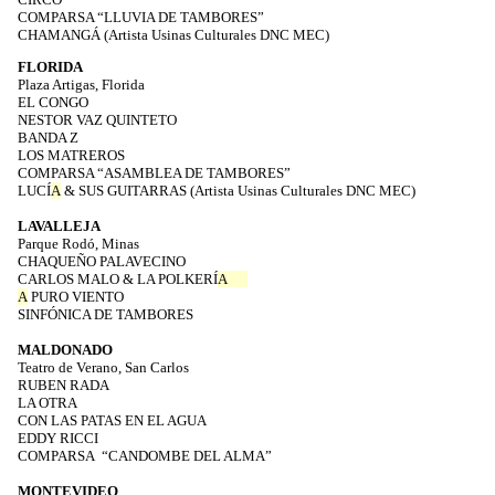
COMPARSA “LLUVIA DE TAMBORES”
CHAMANGÁ (Artista Usinas Culturales DNC MEC)
FLORIDA
Plaza Artigas, Florida
EL CONGO
NESTOR VAZ QUINTETO
BANDA Z
LOS MATREROS
COMPARSA “ASAMBLEA DE TAMBORES”
LUCÍ
A
& SUS GUITARRAS (Artista Usinas Culturales DNC MEC)
LAVALLEJA
Parque Rodó, Minas
CHAQUEÑO PALAVECINO
CARLOS MALO & LA POLKERÍ
A
A
PURO VIENTO
SINFÓNICA DE TAMBORES
MALDONADO
Teatro de Verano, San Carlos
RUBEN RADA
LA OTRA
CON LAS PATAS EN EL AGUA
EDDY RICCI
COMPARSA
“CANDOMBE DEL ALMA”
MONTEVIDEO