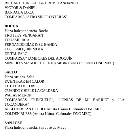
RICHARD TURCATTI & GRUPO FANDANGO
VICTOR & DANIEL
BANDA LA LOCA
COMPARSA “AFRO SIN FRONTERAS”
ROCHA
Plaza Independencia, Rocha
TROTSKY VENGARÁN
TODAMÉRICA
FERNANDO DÍAZ & SU BANDA
LOS ESMOQUIN MOTA
DE TAL PALO
COMPARSA “TAMBORES DEL ADOQUÍN”
MINCHO`S MANOUCHE TRÍO (Artista Usinas Culturales DNC MEC)
SALTO
Plaza Artigas, Salto
PA`ENTRAR EN CALOR
EL CLUB DE TOBI
CUANDO CHIFLE LA CALDERA
WALAS MENON
COMPARSAS “TUNGUELÉ”, “LONJAS DE MI BARRIO” y “LA
TOCANDERA”
ALGO HABRAN HECHO (Artista Usinas Culturales DNC MEC)
GOLDEN BLESS (Artista Usinas Culturales DNC MEC)
SAN JOSÉ
Plaza Independencia, San José de Mayo