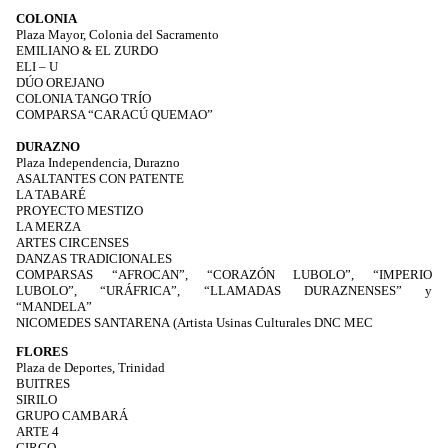
COLONIA
Plaza Mayor, Colonia del Sacramento
EMILIANO & EL ZURDO
ELI – U
DÚO OREJANO
COLONIA TANGO TRÍO
COMPARSA “CARACÚ QUEMAO”
DURAZNO
Plaza Independencia, Durazno
ASALTANTES CON PATENTE
LA TABARÉ
PROYECTO MESTIZO
LA MERZA
ARTES CIRCENSES
DANZAS TRADICIONALES
COMPARSAS “AFROCAN”, “CORAZÓN LUBOLO”, “IMPERIO
LUBOLO”, “URÁFRICA”, “LLAMADAS DURAZNENSES” y
“MANDELA”
NICOMEDES SANTARENA
(Artista Usinas Culturales DNC MEC
FLORES
Plaza de Deportes, Trinidad
BUITRES
SIRILO
GRUPO CAMBARÁ
ARTE 4
CIRCO