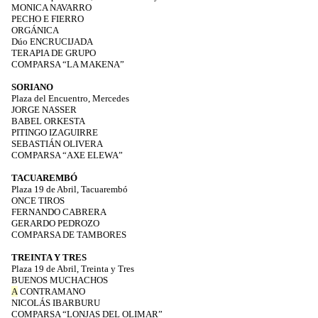
MONICA NAVARRO
PECHO E FIERRO
ORGÁNICA
Dúo ENCRUCIJADA
TERAPIA DE GRUPO
COMPARSA “LA MAKENA”
SORIANO
Plaza del Encuentro, Mercedes
JORGE NASSER
BABEL ORKESTA
PITINGO IZAGUIRRE
SEBASTIÁN OLIVERA
COMPARSA “AXE ELEWA”
TACUAREMBÓ
Plaza 19 de Abril, Tacuarembó
ONCE TIROS
FERNANDO CABRERA
GERARDO PEDROZO
COMPARSA DE TAMBORES
TREINTA Y TRES
Plaza 19 de Abril, Treinta y Tres
BUENOS MUCHACHOS
A
CONTRAMANO
NICOLÁS IBARBURU
COMPARSA “LONJAS DEL OLIMAR”