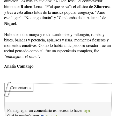
duración, los más aplaudidos: "A Don José": el conmovedor
Ruben Lena
Zitarrosa
himno de
, "P’al que se va": el clásico de
y tres a esta altura hitos de la música popular uruguaya: "Amo
este lugar", "No tengo timón" y "Candombe de la Aduana" de
Níquel
.
Hubo de todo: murga y rock, candombe y milongón, rumba y
blues, baladas y potencia, aplausos y risas, momentos fiesteros y
momentos emotivos. Como lo había anticipado su creador: fue un
recital pensado como tal, fue un espectáculo completo, fue
"milongas... el show".
Analía Camargo
Comentarios
Para agregar un comentario es necesario hacer
login.
O si lo preferís, con