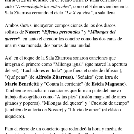
ciclo
"Desenchufate los miércoles"
, como el 3 de noviembre en la
Sala Zitarrosa cerrando el ciclo
"La X en vivo"
; a sala llena.
Ambos shows, incluyeron composiciones de los dos discos
Nasser:
solistas de
"Efectos personales"
y
"Milongas del
querer"
, en tanto el creador los concibe como las dos caras de
una misma moneda, dos partes de una unidad.
Así, en el toque de la Sala Zitarrosa sonaron canciones que
integran el primero como "Milonga igual" (que marcó la apertura
del set), "Luchadores en lodo" (que fuera el corte de difusión),
Alfredo
Zitarrosa)
"Qué pena" (de
, "Señales" (con letra de
Mario Benedetti
Estela Magnone
) y "Contra la corriente" (de
).
También se escucharon canciones que forman parte del nuevo
trabajo discográfico como "A tus pies" (fusión magistral de aires
gitanos y poperos), "Milongas del querer" y "Cuestión de tiempo"
Nasser
(también de autoría de
) y "Lluvia de amor" (el clásico
niquelero).
Para el cierre de un concierto que redondeó la hora y media de