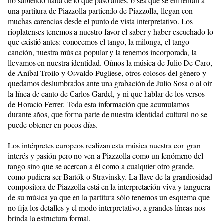
no sabiendo nada de lo que pasó antes, o sea que se enfrentan a
una partitura de Piazzolla partiendo de Piazzolla, llegan con
muchas carencias desde el punto de vista interpretativo. Los
rioplatenses tenemos a nuestro favor el saber y haber escuchado lo
que existió antes: conocemos el tango, la milonga, el tango
canción, nuestra música popular y la tenemos incorporada, la
llevamos en nuestra identidad. Oímos la música de Julio De Caro,
de Aníbal Troilo y Osvaldo Pugliese, otros colosos del género y
quedamos deslumbrados ante una grabación de Julio Sosa o al oír
la línea de canto de Carlos Gardel, y ni que hablar de los versos
de Horacio Ferrer. Toda esta información que acumulamos
durante años, que forma parte de nuestra identidad cultural no se
puede obtener en pocos días.
Los intérpretes europeos realizan esta música nuestra con gran
interés y pasión pero no ven a Piazzolla como un fenómeno del
tango sino que se acercan a él como a cualquier otro grande,
como pudiera ser Bartók o Stravinsky. La llave de la grandiosidad
compositora de Piazzolla está en la interpretación viva y tanguera
de su música ya que en la partitura sólo tenemos un esquema que
no fija los detalles y el modo interpretativo, a grandes líneas nos
brinda la estructura formal.