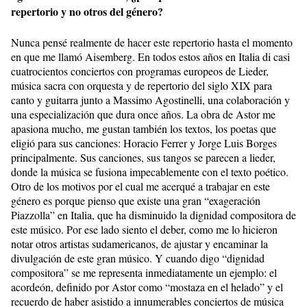
repertorio y no otros del género?
Nunca pensé realmente de hacer este repertorio hasta el momento
en que me llamó Aisemberg. En todos estos años en Italia di casi
cuatrocientos conciertos con programas europeos de Lieder,
música sacra con orquesta y de repertorio del siglo XIX para
canto y guitarra junto a Massimo Agostinelli, una colaboración y
una especialización que dura once años. La obra de Astor me
apasiona mucho, me gustan también los textos, los poetas que
eligió para sus canciones: Horacio Ferrer y Jorge Luis Borges
principalmente. Sus canciones, sus tangos se parecen a lieder,
donde la música se fusiona impecablemente con el texto poético.
Otro de los motivos por el cual me acerqué a trabajar en este
género es porque pienso que existe una gran “exageración
Piazzolla” en Italia, que ha disminuido la dignidad compositora de
este músico. Por ese lado siento el deber, como me lo hicieron
notar otros artistas sudamericanos, de ajustar y encaminar la
divulgación de este gran músico. Y cuando digo “dignidad
compositora” se me representa inmediatamente un ejemplo: el
acordeón, definido por Astor como “mostaza en el helado” y el
recuerdo de haber asistido a innumerables conciertos de música