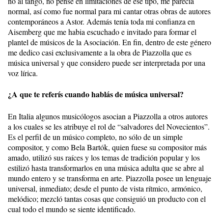
no al tango, no pensé en limitaciones de ese tipo, me parecía
normal, así como fue normal para mi cantar otras obras de autores
contemporáneos a Astor. Además tenía toda mi confianza en
Aisemberg que me habia escuchado e invitado para formar el
plantel de músicos de la Asociación. En fin, dentro de este género
me dedico casi exclusivamente a la obra de Piazzolla que es
música universal y que considero puede ser interpretada por una
voz lírica.
¿A que te referís cuando hablás de música universal?
En Italia algunos musicólogos asocian a Piazzolla a otros autores
a los cuales se les atribuye el rol de “salvadores del Novecientos”.
Es el perfil de un músico completo, no sólo de un simple
compositor, y como Bela Bartók, quien fuese su compositor más
amado, utilizó sus raíces y los temas de tradición popular y los
estilizó hasta transformarlos en una música adulta que se abre al
mundo entero y se transforma en arte. Piazzolla posee un lenguaje
universal, inmediato; desde el punto de vista rítmico, armónico,
melódico; mezcló tantas cosas que consiguió un producto con el
cual todo el mundo se siente identificado.