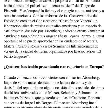
se comenzó a divulgar desde esta pequeña ciudad del Adriático
hacia el resto del país el “sentimiento musical” del Tango de
Piazzolla. Y así empezó la fiebre y el contagio a otros músicos y a
otras instituciones. Con las reformas de los Conservatorios del
Estado, se creó en el Conservatorio “Castelfranco Veneto” un
laboratorio-taller de música culta afro-americana y un espacio de
este proyecto, dirigido por Aisemberg, dedicado exclusivamente al
estudio del tango desde sus orígenes hasta llegar a Piazzolla. Igual
oportunidad se puede aprovechar en las ciudades de Macerata,
Matera, Pesaro y Roma y en los Seminarios Internacionales de
verano de la ciudad de Turín, organizados por la Asociación “El
barrio tanguero”.
¿Qué ecos has tenido presentando este repertorio en Europa?
Cuando comenzamos los conciertos con el maestro Aisemberg,
luego de varios meses de estudio, de lectura de obras y de
decisión del repertorio, en alguna ocasión dimos recitales de obras
de clásicos universales como Mozart, Schubert y Schumann e
incluimos Piazzolla, que recuerdo eran las 4 Canciones Porteñas
con textos de Jorge Luis Borges. El maestro Aisemberg fue el
primero en ejecutar obras de Piazzolla junto a otros grandes de la