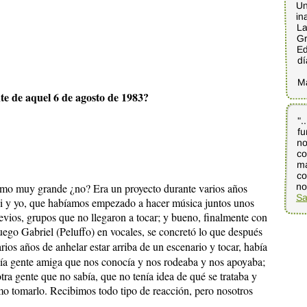
Un
in
La
Gr
Ed
dí
M
te de aquel 6 de agosto de 1983?
".
fu
no
co
ma
co
no
asmo muy grande ¿no? Era un proyecto durante varios años
Sa
di y yo, que habíamos empezado a hacer música juntos unos
evios, grupos que no llegaron a tocar; y bueno, finalmente con
uego Gabriel (Peluffo) en vocales, se concretó lo que después
rios años de anhelar estar arriba de un escenario y tocar, había
ía gente amiga que nos conocía y nos rodeaba y nos apoyaba;
ra gente que no sabía, que no tenía idea de qué se trataba y
mo tomarlo. Recibimos todo tipo de reacción, pero nosotros