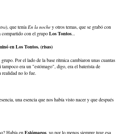
otra
), que tenía
En la noche
y otros temas, que se grabó con
Los Tontos
ta compartido con el grupo
...
minó en Los Tontos. (risas)
grupo. Por el lado de la base rítmica cambiaron unas cuantas
 tampoco era un "estómago", digo, era el baterista de
 realidad no lo fue.
esencia, una esencia que nos había visto nacer y que después
Estómagos
¿no? Había en
, yo por lo menos siempre tuve esa