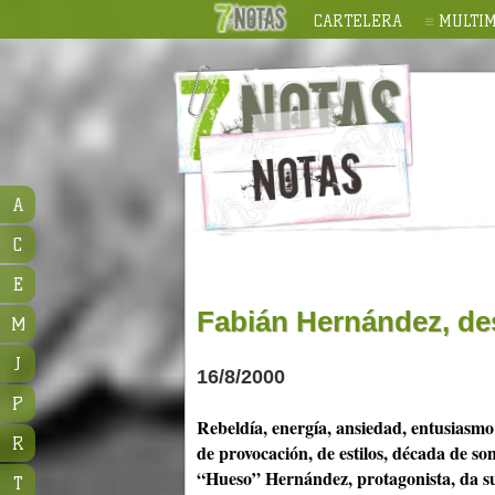
CARTELERA
MULTIM
A
C
E
Fabián Hernández, de
M
J
16/8/2000
P
Rebeldía, energía, ansiedad, entusiasmo:
R
de provocación, de estilos, década de s
“Hueso” Hernández, protagonista, da su
T