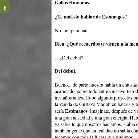
Gallos Humanos.
E
¿Te molesta hablar de Estómagos?
No, no, para nada.
Bien. ¿Qué recuerdos te vienen a la men
…¿Del debut?
Del debut.
Bueno... de parte nuestra había un entusi
acariciado, sobre todo entre Gustavo Paro
tres años antes. Hubo algunos proyectos pr
la venida de Gustavo Mariott en batería y l
Estómagos
sería
. Imaginate, después de va
una gran ansiedad y una gran energía. Hab
ya sabía lo que nosotros hacíamos. Había ot
también gente que en realidad no sabía có
tocamos con toda la fuerza que pudimos.