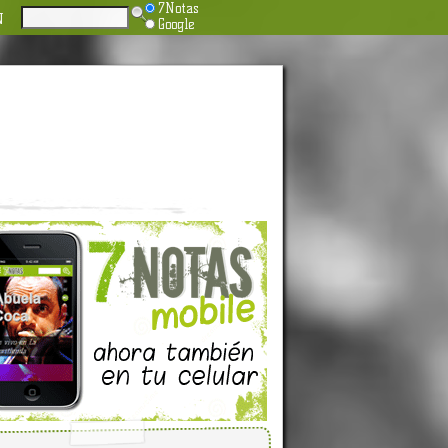
7Notas
N
Google