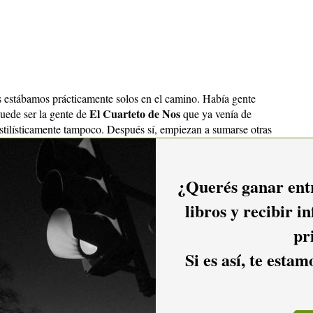
estábamos prácticamente solos en el camino. Había gente
El Cuarteto de Nos
uede ser la gente de
que ya venía de
stilísticamente tampoco. Después sí, empiezan a sumarse otras
 postura y un estilo más parecido que surge, que se puede
Los Traidores
sin duda.
¿Querés ganar entr
o a disco, fueron proponiendo cosas nuevas?
libros y recibir i
 primer disco,
Tango que me hiciste mal
, había pasado un
pr
nfluenciados por la corriente dark, que llegaba en ese
Division y como Bauhaus. Y en ese disco se nota mucho más
Si es así, te esta
dó muy poco registrada en disco; tal vez como la versión de
iti
y no en un disco nuestro, un error de nuestra parte... Y
o, una evolución de disco a disco, tomando en cuenta que
 diferente.