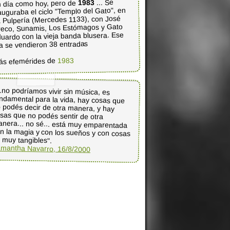
... Se
1983
 día como hoy, pero de
auguraba el ciclo "Templo del Gato", en
 Pulpería (Mercedes 1133), con José
eco, Sunamis, Los Estómagos y Gato
uardo con la vieja banda blusera. Ese
a se vendieron 38 entradas
1983
ás efemérides de
..no podríamos vivir sin música, es
ndamental para la vida, hay cosas que
 podés decir de otra manera, y hay
sas que no podés sentir de otra
nera... no sé... está muy emparentada
n la magia y con los sueños y con cosas
 muy tangibles".
mantha Navarro, 16/8/2000