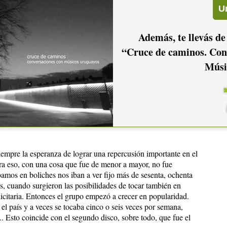
Además, te llevás de
 casual que fueran los bateristas.
“Cruce de caminos. Con
tar en Estómagos?
Músi
parte dificultosa en sí, pero a la vez era mucho lo que tenía de
 a la vez.
ue podían pegar tanto en la gente, que iban a ser tan
empre la esperanza de lograr una repercusión importante en el
a eso, con una cosa que fue de menor a mayor, no fue
bamos en boliches nos iban a ver fijo más de sesenta, ochenta
, cuando surgieron las posibilidades de tocar también en
icitaria. Entonces el grupo empezó a crecer en popularidad.
el país y a veces se tocaba cinco o seis veces por semana,
. Esto coincide con el segundo disco, sobre todo, que fue el