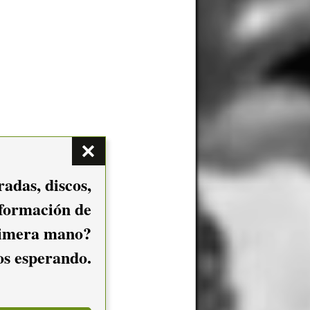
adas, discos,
nformación de
imera mano?
mos esperando.