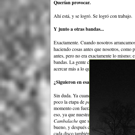
Querían provocar.
Ahí está, y se logró. Se logró con trabajo.
Y junto a otras bandas...
Exactamente. Cuando nosotros arrancamos 
haciendo cosas antes que nosotros, como p
antes, pero no era exactamente lo mismo; e
bandas. La gente con una tesitura, con una
acercar más a lo que éramos nosotros, son
¿Siguieron en esa línea, cambiaron disc
Sin duda. Ya cuando nosotros grabamos el
poco la etapa de
punkitud
y estábamos más i
momento con fuerza por grupos como Joy 
eso, ya que nuestra primera etapa punk que
Cambalache
que salió en la ensalada
Graff
bueno, y después como decís vos, un cambi
cada disco también se grababa con baterista