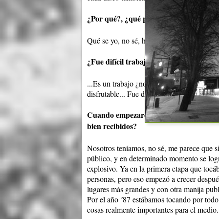
¿Por qué?, ¿qué pasaba?
Qué se yo, no sé, había problemas; pero fue
¿Fue difícil trabajar con Estómagos, es
...Es un trabajo ¿no?, todo trabajo tiene su 
disfrutable... Fue difícil pero fue muy grato
Cuando empezaron, ¿llegaron a pensar q
bien recibidos?
Nosotros teníamos, no sé, me parece que si
público, y en determinado momento se logr
explosivo. Ya en la primera etapa que tocá
personas, pero eso empezó a crecer después
lugares más grandes y con otra manija publ
Por el año ´87 estábamos tocando por todo 
cosas realmente importantes para el medio..