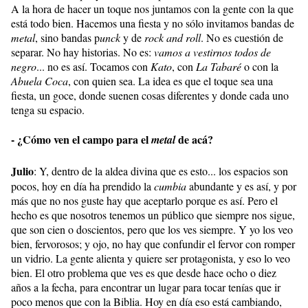
A la hora de hacer un toque nos juntamos con la gente con la que
está todo bien. Hacemos una fiesta y no sólo invitamos bandas de
metal
, sino bandas p
unck
y de
rock and roll
. No es cuestión de
separar. No hay historias. No es:
vamos a vestirnos todos de
negro
... no es así. Tocamos con
Kato
, con
La Tabaré
o con la
Abuela Coca
, con quien sea. La idea es que el toque sea una
fiesta, un goce, donde suenen cosas diferentes y donde cada uno
tenga su espacio.
- ¿Cómo ven el campo para el
de acá?
metal
Julio
: Y, dentro de la aldea divina que es esto... los espacios son
pocos, hoy en día ha prendido la
cumbia
abundante y es así, y por
más que no nos guste hay que aceptarlo porque es así. Pero el
hecho es que nosotros tenemos un público que siempre nos sigue,
que son cien o doscientos, pero que los ves siempre. Y yo los veo
bien, fervorosos; y ojo, no hay que confundir el fervor con romper
un vidrio. La gente alienta y quiere ser protagonista, y eso lo veo
bien. El otro problema que ves es que desde hace ocho o diez
años a la fecha, para encontrar un lugar para tocar tenías que ir
poco menos que con la Biblia. Hoy en día eso está cambiando,