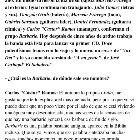
Marcelo Frávega
al exterior. Igual continuaron trabajando.
(letras
Julio Gómez
y voz),
(batería),
(bajo),
Gonzalo Grub
Marcelo Frávega
(guitarra líder),
(guitarra
Gabriel Sarasua
Daniel Fernández
rítmica) y
(manager), conforman el
Carlos "Castor" Ramos
grupo
. Hoy después de cinco años de arduo trabajo
Barbarie
la banda está lista para lanzar su primer CD. Doce
potentísimos temas con lo viejo y lo nuevo, un
de "
cover
Vox
y la ya conocida versión de
, de
Dei"
"A mi gente"
José
Carbajal"El Sabalero".
- ¿Cuál es la
, de dónde sale ese nombre?
Barbarie
Carlos "Castor" Ramos:
El nombre lo propuso
Julio
, me
gustaría que te lo explicara él más que nada, pero por lo que yo sé
puedo decir que un poco viene por el lado de que se está viviendo
una época muy descontrolada; muchas veces da la sensación de
que hay una barbarie general, esa barbarie de fin de siglo.
Barbarie
es una palabra bastante antigua, aparece en la Biblia
incluso. Que sé yo, vimos que esa palabra sintetizaba muchas
cosas, muchos momentos, un poco muestra nuestra propia