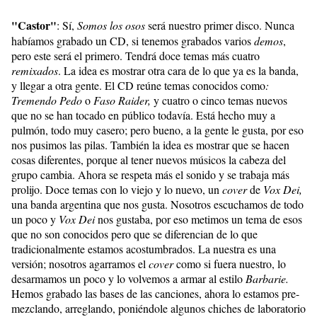
"Castor"
: Sí,
Somos los osos
será nuestro primer disco. Nunca
habíamos grabado un CD, si tenemos grabados varios
demos
,
pero este será el primero. Tendrá doce temas más cuatro
remixados
. La idea es mostrar otra cara de lo que ya es la banda,
y llegar a otra gente. El CD reúne temas conocidos como
:
Tremendo Pedo
o
Faso Raider,
y cuatro o cinco temas nuevos
que no se han tocado en público todavía. Está hecho muy a
pulmón, todo muy casero; pero bueno, a la gente le gusta, por eso
nos pusimos las pilas. También la idea es mostrar que se hacen
cosas diferentes, porque al tener nuevos músicos la cabeza del
grupo cambia. Ahora se respeta más el sonido y se trabaja más
prolijo. Doce temas con lo viejo y lo nuevo, un
cover
de
Vox Dei,
una banda argentina que nos gusta. Nosotros escuchamos de todo
un poco y
Vox Dei
nos gustaba, por eso metimos un tema de esos
que no son conocidos pero que se diferencian de lo que
tradicionalmente estamos acostumbrados. La nuestra es una
versión; nosotros agarramos el
cover
como si fuera nuestro, lo
desarmamos un poco y lo volvemos a armar al estilo
Barbarie.
Hemos grabado las bases de las canciones, ahora lo estamos pre-
mezclando, arreglando, poniéndole algunos chiches de laboratorio