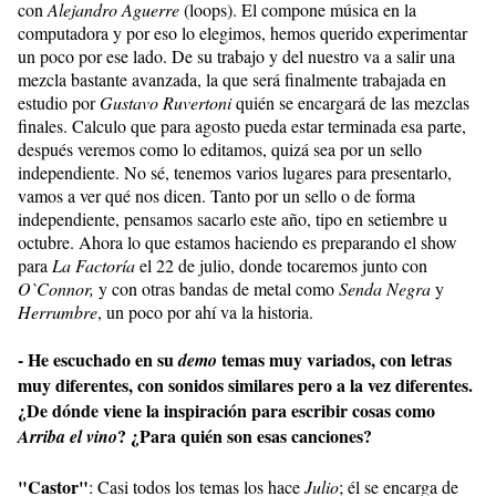
con
Alejandro Aguerre
(loops). El compone música en la
computadora y por eso lo elegimos, hemos querido experimentar
un poco por ese lado. De su trabajo y del nuestro va a salir una
mezcla bastante avanzada, la que será finalmente trabajada en
estudio por
Gustavo Ruvertoni
quién se encargará de las mezclas
finales. Calculo que para agosto pueda estar terminada esa parte,
después veremos como lo editamos, quizá sea por un sello
independiente. No sé, tenemos varios lugares para presentarlo,
vamos a ver qué nos dicen. Tanto por un sello o de forma
independiente, pensamos sacarlo este año, tipo en setiembre u
octubre. Ahora lo que estamos haciendo es preparando el show
para
La Factoría
el 22 de julio, donde tocaremos junto con
O`Connor,
y con otras bandas de metal como
Senda Negra
y
Herrumbre
, un poco por ahí va la historia.
- He escuchado en su
temas muy variados, con letras
demo
muy diferentes, con sonidos similares pero a la vez diferentes.
¿De dónde viene la inspiración para escribir cosas como
? ¿Para quién son esas canciones?
Arriba el vino
"Castor"
: Casi todos los temas los hace
Julio
; él se encarga de