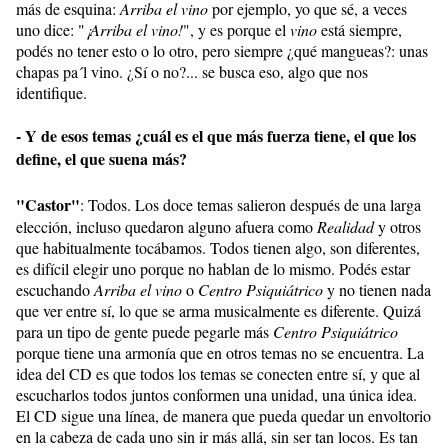
más de esquina:
Arriba el vino
por ejemplo, yo que sé, a veces
uno dice: "
¡Arriba el vino!
", y es porque el
vino
está siempre,
podés no tener esto o lo otro, pero siempre ¿qué mangueas?: unas
chapas pa´l vino. ¿Sí o no?... se busca eso, algo que nos
identifique.
- Y de esos temas ¿cuál es el que más fuerza tiene, el que los
define, el que suena más?
"Castor"
: Todos. Los doce temas salieron después de una larga
elección, incluso quedaron alguno afuera como
Realidad
y otros
que habitualmente tocábamos. Todos tienen algo, son diferentes,
es difícil elegir uno porque no hablan de lo mismo. Podés estar
escuchando
Arriba el vino
o
Centro Psiquiátrico
y no tienen nada
que ver entre sí, lo que se arma musicalmente es diferente. Quizá
para un tipo de gente puede pegarle más
Centro Psiquiátrico
porque tiene una armonía que en otros temas no se encuentra. La
idea del CD es que todos los temas se conecten entre sí, y que al
escucharlos todos juntos conformen una unidad, una única idea.
El CD sigue una línea, de manera que pueda quedar un envoltorio
en la cabeza de cada uno sin ir más allá, sin ser tan locos. Es tan