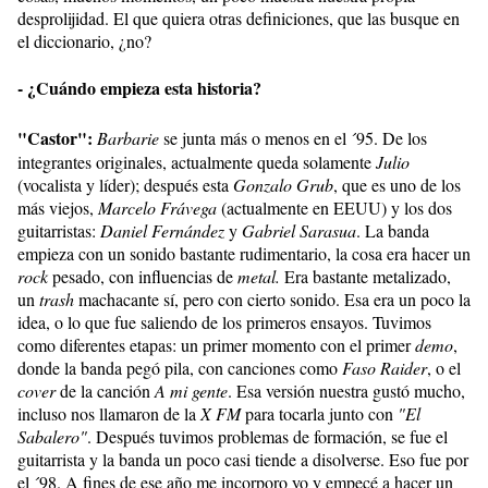
desprolijidad. El que quiera otras definiciones, que las busque en
el diccionario, ¿no?
- ¿Cuándo empieza esta historia?
"Castor":
Barbarie
se junta más o menos en el ´95. De los
integrantes originales, actualmente queda solamente
Julio
(vocalista y líder); después esta
Gonzalo Grub
, que es uno de los
más viejos,
Marcelo Frávega
(actualmente en EEUU) y los dos
guitarristas:
Daniel Fernández
y
Gabriel Sarasua
. La banda
empieza con un sonido bastante rudimentario, la cosa era hacer un
rock
pesado, con influencias de
metal.
Era bastante metalizado,
un
trash
machacante sí, pero con cierto sonido. Esa era un poco la
idea, o lo que fue saliendo de los primeros ensayos. Tuvimos
como diferentes etapas: un primer momento con el primer
demo
,
donde la banda pegó pila, con canciones como
Faso Raider
, o el
cover
de la canción
A mi gente
. Esa versión nuestra gustó mucho,
incluso nos llamaron de la
X FM
para tocarla junto con
"El
Sabalero"
. Después tuvimos problemas de formación, se fue el
guitarrista y la banda un poco casi tiende a disolverse. Eso fue por
el ´98. A fines de ese año me incorporo yo y empecé a hacer un