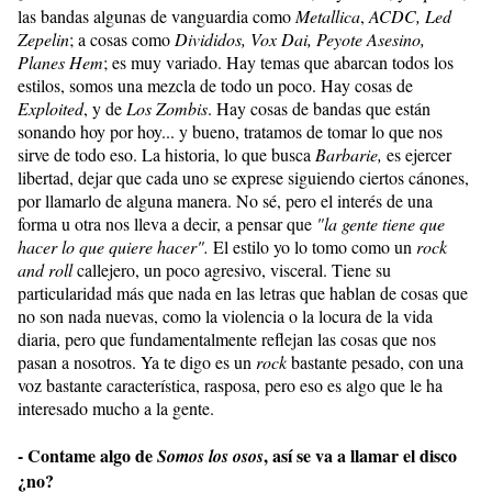
las bandas algunas de vanguardia como
Metallica
,
ACDC, Led
Zepelin
; a cosas como
Divididos, Vox Dai, Peyote Asesino,
Planes Hem
; es muy variado. Hay temas que abarcan todos los
estilos, somos una mezcla de todo un poco. Hay cosas de
Exploited
, y de
Los Zombis
. Hay cosas de bandas que están
sonando hoy por hoy... y bueno, tratamos de tomar lo que nos
sirve de todo eso. La historia, lo que busca
Barbarie,
es ejercer
libertad, dejar que cada uno se exprese siguiendo ciertos cánones,
por llamarlo de alguna manera. No sé, pero el interés de una
forma u otra nos lleva a decir, a pensar que
"la gente tiene que
hacer lo que quiere hacer".
El estilo yo lo tomo como un
rock
and roll
callejero, un poco agresivo, visceral. Tiene su
particularidad más que nada en las letras que hablan de cosas que
no son nada nuevas, como la violencia o la locura de la vida
diaria, pero que fundamentalmente reflejan las cosas que nos
pasan a nosotros. Ya te digo es un
rock
bastante pesado, con una
voz bastante característica, rasposa, pero eso es algo que le ha
interesado mucho a la gente.
- Contame algo de
, así se va a llamar el disco
Somos los osos
¿no?