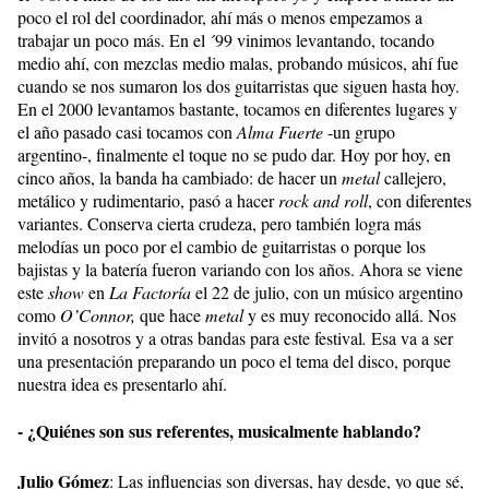
poco el rol del coordinador, ahí más o menos empezamos a
trabajar un poco más. En el ´99 vinimos levantando, tocando
medio ahí, con mezclas medio malas, probando músicos, ahí fue
cuando se nos sumaron los dos guitarristas que siguen hasta hoy.
En el 2000 levantamos bastante, tocamos en diferentes lugares y
el año pasado casi tocamos con
Alma Fuerte
-un grupo
argentino-, finalmente el toque no se pudo dar. Hoy por hoy, en
cinco años, la banda ha cambiado: de hacer un
metal
callejero,
metálico y rudimentario, pasó a hacer
rock and roll
, con diferentes
variantes. Conserva cierta crudeza, pero también logra más
melodías un poco por el cambio de guitarristas o porque los
bajistas y la batería fueron variando con los años. Ahora se viene
este
show
en
La Factoría
el 22 de julio, con un músico argentino
como
O’Connor,
que hace
metal
y es muy reconocido allá. Nos
invitó a nosotros y a otras bandas para este festival
.
Esa va a ser
una presentación preparando un poco el tema del disco, porque
nuestra idea es presentarlo ahí.
- ¿Quiénes son sus referentes, musicalmente hablando?
Julio Gómez
: Las influencias son diversas, hay desde, yo que sé,