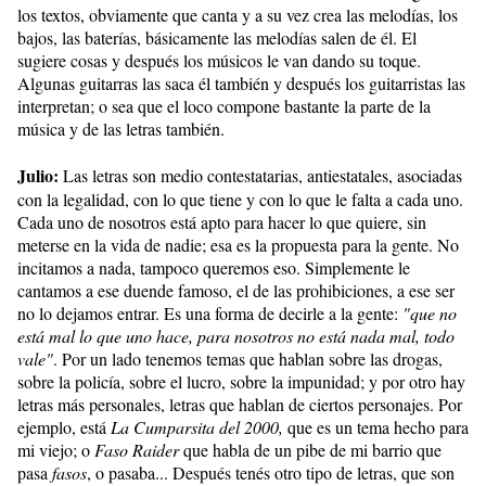
los textos, obviamente que canta y a su vez crea las melodías, los
bajos, las baterías, básicamente las melodías salen de él. El
sugiere cosas y después los músicos le van dando su toque.
Algunas guitarras las saca él también y después los guitarristas las
interpretan; o sea que el loco compone bastante la parte de la
música y de las letras también.
Julio:
Las letras son medio contestatarias, antiestatales, asociadas
con la legalidad, con lo que tiene y con lo que le falta a cada uno.
Cada uno de nosotros está apto para hacer lo que quiere, sin
meterse en la vida de nadie; esa es la propuesta para la gente. No
incitamos a nada, tampoco queremos eso. Simplemente le
cantamos a ese duende famoso, el de las prohibiciones, a ese ser
no lo dejamos entrar. Es una forma de decirle a la gente:
"que no
está mal lo que uno hace, para nosotros no está nada mal, todo
vale"
. Por un lado tenemos temas que hablan sobre las drogas,
sobre la policía, sobre el lucro, sobre la impunidad; y por otro hay
letras más personales, letras que hablan de ciertos personajes. Por
ejemplo, está
La Cumparsita del 2000,
que es un tema hecho para
mi viejo; o
Faso Raider
que habla de un pibe de mi barrio que
pasa
fasos
, o pasaba... Después tenés otro tipo de letras, que son