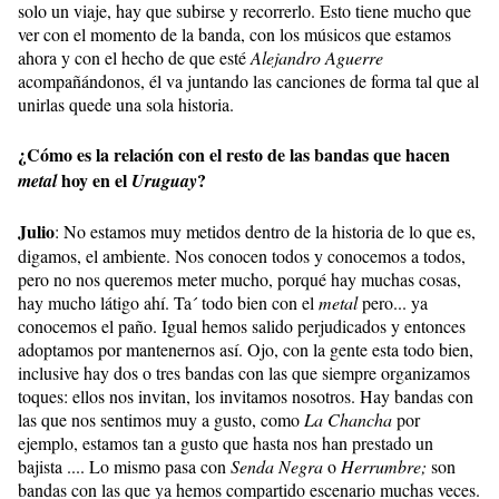
solo un viaje, hay que subirse y recorrerlo. Esto tiene mucho que
ver con el momento de la banda, con los músicos que estamos
ahora y con el hecho de que esté
Alejandro Aguerre
acompañándonos, él va juntando las canciones de forma tal que al
unirlas quede una sola historia.
¿Cómo es la relación con el resto de las bandas que hacen
hoy en el
?
metal
Uruguay
Julio
:
No estamos muy metidos dentro de la historia de lo que es,
digamos, el ambiente. Nos conocen todos y conocemos a todos,
pero no nos queremos meter mucho, porqué hay muchas cosas,
hay mucho látigo ahí. Ta´ todo bien con el
metal
pero... ya
conocemos el paño. Igual hemos salido perjudicados y entonces
adoptamos por mantenernos así. Ojo, con la gente esta todo bien,
inclusive hay dos o tres bandas con las que siempre organizamos
toques: ellos nos invitan, los invitamos nosotros. Hay bandas con
las que nos sentimos muy a gusto, como
La Chancha
por
ejemplo, estamos tan a gusto que hasta nos han prestado un
bajista .... Lo mismo pasa con
Senda Negra
o
Herrumbre;
son
bandas con las que ya hemos compartido escenario muchas veces.