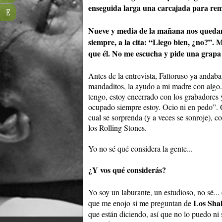
enseguida larga una carcajada para rem
E
Nueve y media de la mañana nos quedam
siempre, a la cita: “Llego bien, ¿no?”.
que él. No me escucha y pide una gra
Antes de la entrevista, Fattoruso ya andab
mandaditos, la ayudo a mi madre con algo.
tengo, estoy encerrado con los grabadores y
ocupado siempre estoy. Ocio ni en pedo”. 
cual se sorprenda (y a veces se sonroje),
los Rolling Stones.
Yo no sé qué considera la gente...
¿Y vos qué considerás?
Yo soy un laburante, un estudioso, no sé...
Los Sha
que me enojo si me preguntan de
que están diciendo, así que no lo puedo ni