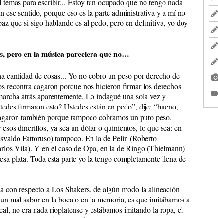
l temas para escribir... Estoy tan ocupado que no tengo nada
n ese sentido, porque eso es la parte administrativa y a mí no
z que si sigo hablando es al pedo, pero en definitiva, yo doy
os, pero en la música pareciera que no…
a cantidad de cosas... Yo no cobro un peso por derecho de
s recontra cagaron porque nos hicieron firmar los derechos
 marcha atrás aparentemente. Lo indagué una sola vez y
edes firmaron esto? Ustedes están en pedo”, dije: “bueno,
agaron también porque tampoco cobramos un puto peso.
sos dinerillos, ya sea un dólar o quinientos, lo que sea: en
svaldo Fattoruso) tampoco. En la de Pelín (Roberto
rlos Vila). Y en el caso de Opa, en la de Ringo (Thielmann)
esa plata. Toda esta parte yo la tengo completamente llena de
da con respecto a Los Shakers, de algún modo la alineación
 un mal sabor en la boca o en la memoria, es que imitábamos a
cal, no era nada rioplatense y estábamos imitando la ropa, el