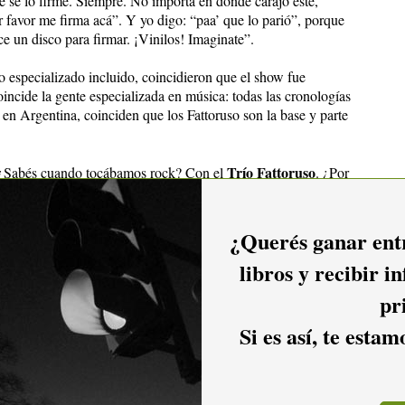
e se lo firme. Siempre. No importa en dónde carajo esté,
r favor me firma acá”. Y yo digo: “paa’ que lo parió”, porque
 un disco para firmar. ¡Vinilos! Imaginate”.
o especializado incluido, coincidieron que el show fue
coincide la gente especializada en música: todas las cronologías
 en Argentina, coinciden que los Fattoruso son la base y parte
Trío Fattoruso
. ¿Sabés cuando tocábamos rock? Con el
. ¿Por
alley
Elvis Presley
y uno de
; que tampoco era rock porque yo
 hermano la batería. Yo rock, nada. Nunca tuve cabeza de
que nunca hizo parte de mi alma”.
¿Querés ganar entr
libros y recibir i
pr
Beatles, no sé ni qué carajo salía, si era parecido o era así o
Si es así, te esta
van más allá del rock”.
tu hermano están a la misma altura de El Kinto y Tótem,
oda ésta historia.