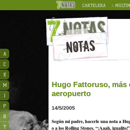
CARTELERA
MULTIM
A
C
E
Hugo Fattoruso, más c
M
aeropuerto
J
P
14/5/2005
R
Según mi padre, hacerle una nota a Hu
T
o a los Rolling Stones. “¡Aaah, igualito