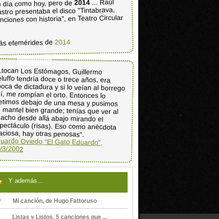
... Raúl
2014
 día como hoy, pero de
stro presentaba el disco "Tintabrava,
nciones con historia", en Teatro Circular
2014
ás efemérides de
..tocan Los Estómagos, Guillermo
luffo tendría doce o trece años, era
oca de dictadura y si lo veían al borrego
í, me rompían el orto. Entonces lo
timos debajo de una mesa y pusimos
 mantel bien grande; tenías que ver al
acho desde allá abajo mirando el
pectáculo (risas). Eso como anécdota
aciosa, hay otras penosas".
uardo Oviedo "El Gato Eduardo",
/3/2002
Y además...
Mi canción, de Hugo Fattoruso
Listas y Listos. 5 canciones que ...