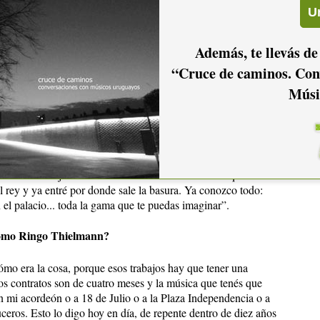
l Kinto
Tótem
y
.
Además, te llevás de
“Cruce de caminos. Con
lo que pude y sigo haciendo lo que puedo: la gente es la que
Músi
 la música: “Trabajé como mecánico, que me apasiona la
o fotógrafo, que en realidad indagué más que nada: estuve
 tenía mis cámaras, mis lentes y toda esas cosas. Trabajé como
eta... Y trabajé como músico en una serie de cosas que se
l rey y ya entré por donde sale la basura. Ya conozco todo:
n el palacio... toda la gama que te puedas imaginar”.
cómo Ringo Thielmann?
cómo era la cosa, porque esos trabajos hay que tener una
os contratos son de cuatro meses y la música que tenés que
con mi acordeón o a 18 de Julio o a la Plaza Independencia o a
uceros. Esto lo digo hoy en día, de repente dentro de diez años