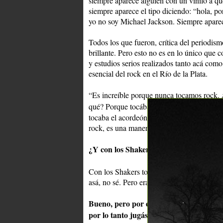
siempre aparece alguien con un vinilo a qu
siempre aparece el tipo diciendo: “hola, po
yo no soy Michael Jackson. Siempre aparece
Todos los que fueron, crítica del periodism
brillante. Pero esto no es en lo único que 
y estudios serios realizados tanto acá como
esencial del rock en el Río de la Plata.
“Es increíble porque nunca tocamos rock
Bill H
qué? Porque tocábamos un tema de
tocaba el acordeón, mi padre el cajón y mi
rock, es una manera de expresión musical 
¿Y con los Shakers?
Con los Shakers tocábamos un estilo de Los 
asá, no sé. Pero era Beatles, y los Beatles 
Bueno, pero por ejemplo para mí vos y 
por lo tanto jugás un rol importante en t