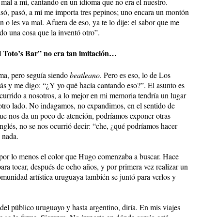
a mal a mí, cantando en un idioma que no era el nuestro.
asó, pasó, a mí me importa tres pepinos; uno encara un montón
n o les va mal. Afuera de eso, ya te lo dije: el sabor que me
do una cosa que la inventó otro”.
l Toto’s Bar” no era tan imitación…
ma, pero seguía siendo
beatleano
. Pero es eso, lo de Los
trás y me digo: “¿Y yo qué hacía cantando eso?”. El asunto es
 ocurrido a nosotros, a lo mejor en mi memoria tendría un lugar
 otro lado. No indagamos, no expandimos, en el sentido de
que nos da un poco de atención, podríamos exponer otras
glés, no se nos ocurrió decir: “che, ¿qué podríamos hacer
 nada.
 por lo menos el color que Hugo comenzaba a buscar. Hace
ra tocar, después de ocho años, y por primera vez realizar un
comunidad artística uruguaya también se juntó para verlos y
del público uruguayo y hasta argentino, diría. En mis viajes