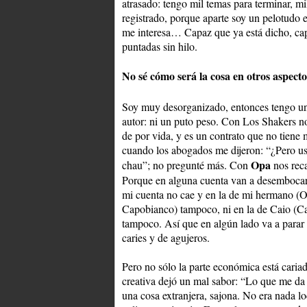
atrasado: tengo mil temas para terminar, mi
registrado, porque aparte soy un pelotudo e
me interesa… Capaz que ya está dicho, capa
puntadas sin hilo.
No sé cómo será la cosa en otros aspect
Soy muy desorganizado, entonces tengo un
autor: ni un puto peso. Con Los Shakers no
de por vida, y es un contrato que no tiene
cuando los abogados me dijeron: “¿Pero ust
Opa
chau”; no pregunté más. Con
nos rec
Porque en alguna cuenta van a desembocar e
mi cuenta no cae y en la de mi hermano (O
Capobianco) tampoco, ni en la de Caio (Ca
tampoco. Así que en algún lado va a parar 
caries y de agujeros.
Pero no sólo la parte económica está caria
creativa dejó un mal sabor: “Lo que me da
una cosa extranjera, sajona. No era nada lo