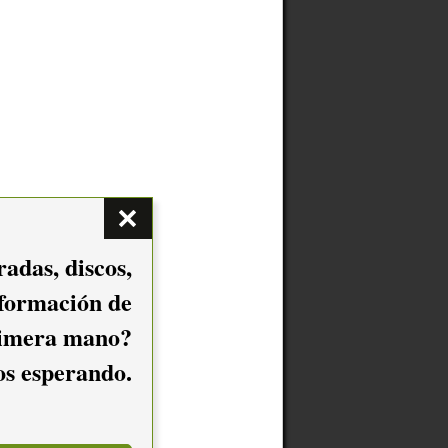
adas, discos,
nformación de
imera mano?
mos esperando.