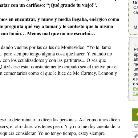
Un
atar con un cariñoso: “¡Qué grande tu viejo!”.
Ca
ca
os en encontrar, y nueve y media llegaba, enérgico como
 Me pregunta qué voy a tomar y le contesto que lo mismo
M
pa con limón… Menos mal que no me escuchó…
".
Pe
ép
ah
me
un
gu
es
a dando vueltas por las calles de Montevideo: “Yo le llamo
.. pero siempre tengo alguna cosa que hacer. Y cuando no
 con los ecualizadores y con las partituras... O sea que
Quizás ese estar constantemente ocupado sea el motivo por el
 con comentarios como el que le hice de Mc Cartney, Lennon y
gr
Ed
24
 eso lo determina o lo dicen las personas. Así como unos dicen
kers
, el otro dice: vos tenés peso. Y yo no me doy cuenta de lo
 siquiera considerar. Yo no tengo tiempo, estoy siempre