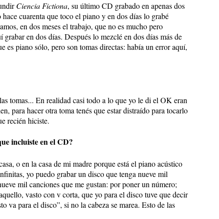
fundir
Ciencia Fictiona
, su último CD grabado en apenas dos
 hace cuarenta que toco el piano y en dos días lo grabé
gamos, en dos meses el trabajo, que no es mucho pero
í grabar en dos días. Después lo mezclé en dos días más de
 es piano sólo, pero son tomas directas: había un error aquí,
las tomas... En realidad casi todo a lo que yo le di el OK eran
en, para hacer otra toma tenés que estar distraído para tocarlo
e recién hiciste.
que incluiste en el CD?
sa, o en la casa de mi madre porque está el piano acústico
nfinitas, yo puedo grabar un disco que tenga nueve mil
 nueve mil canciones que me gustan: por poner un número;
aquello, vasto con v corta, que yo para el disco tuve que decir
sto va para el disco”, si no la cabeza se marea. Esto de las