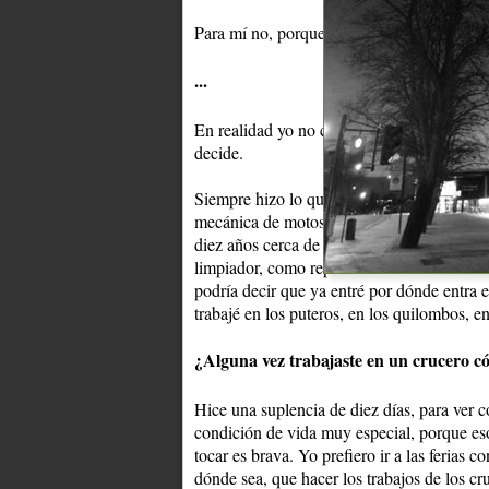
E
Para mí no, porque soy un admirador de
...
En realidad yo no considero nada, yo hice 
decide.
Siempre hizo lo que pudo y no siempre en
mecánica de motos y de autos. Trabajé com
diez años cerca de lo qué es la fotografía,
limpiador, como repartidor en una motocicl
podría decir que ya entré por dónde entra e
trabajé en los puteros, en los quilombos, e
¿Alguna vez trabajaste en un crucero 
Hice una suplencia de diez días, para ver 
condición de vida muy especial, porque es
tocar es brava. Yo prefiero ir a las ferias 
dónde sea, que hacer los trabajos de los cr