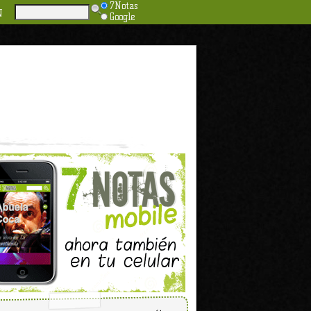
7Notas
N
Google