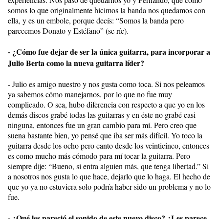
somos lo que originalmente hicimos la banda nos quedamos con
ella, y es un embole, porque decís: “Somos la banda pero
parecemos Donato y Estéfano” (se ríe).
- ¿Cómo fue dejar de ser la única guitarra, para incorporar a
Julio Berta como la nueva guitarra líder?
- Julio es amigo nuestro y nos gusta como toca. Si nos peleamos
ya sabemos cómo manejarnos, por lo que no fue muy
complicado. O sea, hubo diferencia con respecto a que yo en los
demás discos grabé todas las guitarras y en éste no grabé casi
ninguna, entonces fue un gran cambio para mí. Pero creo que
suena bastante bien, yo pensé que iba ser más difícil. Yo toco la
guitarra desde los ocho pero canto desde los veinticinco, entonces
es como mucho más cómodo para mí tocar la guitarra. Pero
siempre dije: “Bueno, si entra alguien más, que tenga libertad.” Si
a nosotros nos gusta lo que hace, dejarlo que lo haga. El hecho de
que yo ya no estuviera solo podría haber sido un problema y no lo
fue.
- ¿Qué les pareció el sonido de este nuevo disco? ¿Les parece