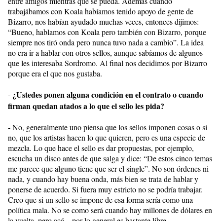
entre amigos mientras que se pueda. Además cuando
trabajábamos con Koala habíamos tenido apoyo de gente de
Bizarro, nos habían ayudado muchas veces, entonces dijimos:
“Bueno, hablamos con Koala pero también con Bizarro, porque
siempre nos tiró onda pero nunca tuvo nada a cambio”. La idea
no era ir a hablar con otros sellos, aunque sabíamos de algunos
que les interesaba Sordromo. Al final nos decidimos por Bizarro
porque era el que nos gustaba.
¿Ustedes ponen alguna condición en el contrato o cuando
-
firman quedan atados a lo que el sello les pida?
- No, generalmente uno piensa que los sellos imponen cosas o si
no, que los artistas hacen lo que quieren, pero es una especie de
mezcla. Lo que hace el sello es dar propuestas, por ejemplo,
escucha un disco antes de que salga y dice: “De estos cinco temas
me parece que alguno tiene que ser el single”. No son órdenes ni
nada, y cuando hay buena onda, más bien se trata de hablar y
ponerse de acuerdo. Si fuera muy estricto no se podría trabajar.
Creo que si un sello se impone de esa forma sería como una
política mala. No se como será cuando hay millones de dólares en
la vuelta, pero acá... por lo general es bastante libre.