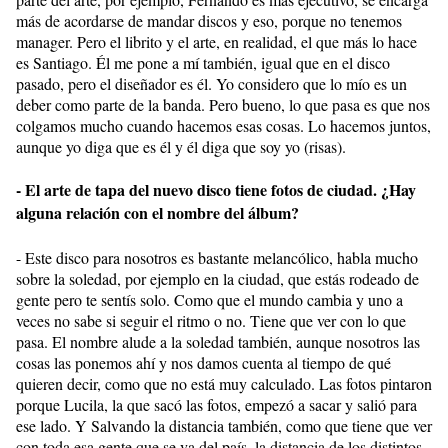
más de acordarse de mandar discos y eso, porque no tenemos
manager. Pero el librito y el arte, en realidad, el que más lo hace
es Santiago. Él me pone a mí también, igual que en el disco
pasado, pero el diseñador es él. Yo considero que lo mío es un
deber como parte de la banda. Pero bueno, lo que pasa es que nos
colgamos mucho cuando hacemos esas cosas. Lo hacemos juntos,
aunque yo diga que es él y él diga que soy yo (risas).
- El arte de tapa del nuevo disco tiene fotos de ciudad. ¿Hay
alguna relación con el nombre del álbum?
- Este disco para nosotros es bastante melancólico, habla mucho
sobre la soledad, por ejemplo en la ciudad, que estás rodeado de
gente pero te sentís solo. Como que el mundo cambia y uno a
veces no sabe si seguir el ritmo o no. Tiene que ver con lo que
pasa. El nombre alude a la soledad también, aunque nosotros las
cosas las ponemos ahí y nos damos cuenta al tiempo de qué
quieren decir, como que no está muy calculado. Las fotos pintaron
porque Lucila, la que sacó las fotos, empezó a sacar y salió para
ese lado. Y Salvando la distancia también, como que tiene que ver
con toda esa gente que se va del país, la distancia de los distintos