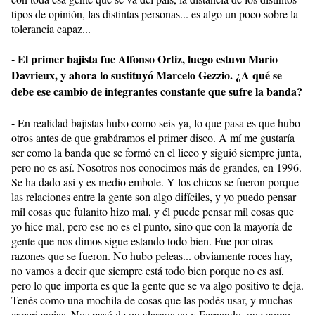
tipos de opinión, las distintas personas... es algo un poco sobre la
tolerancia capaz...
- El primer bajista fue Alfonso Ortiz, luego estuvo Mario
Davrieux, y ahora lo sustituyó Marcelo Gezzio. ¿A qué se
debe ese cambio de integrantes constante que sufre la banda?
- En realidad bajistas hubo como seis ya, lo que pasa es que hubo
otros antes de que grabáramos el primer disco. A mí me gustaría
ser como la banda que se formó en el liceo y siguió siempre junta,
pero no es así. Nosotros nos conocimos más de grandes, en 1996.
Se ha dado así y es medio embole. Y los chicos se fueron porque
las relaciones entre la gente son algo difíciles, y yo puedo pensar
mil cosas que fulanito hizo mal, y él puede pensar mil cosas que
yo hice mal, pero ese no es el punto, sino que con la mayoría de
gente que nos dimos sigue estando todo bien. Fue por otras
razones que se fueron. No hubo peleas... obviamente roces hay,
no vamos a decir que siempre está todo bien porque no es así,
pero lo que importa es que la gente que se va algo positivo te deja.
Tenés como una mochila de cosas que las podés usar, y muchas
experiencias. Nos pasó de quedarnos yo y Fernando, que como