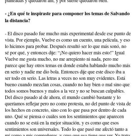
planeadas y quedaron ahí, y por suerte quedaron bien.
- ¿En qué te inspiraste para componer los temas de Salvando
la distancia?
- El disco pasado fue mucho más experimental desde ese punto de
vista. Por ejemplo, Vuelve es como un cuento, una película, y eso
lo hicimos para probar. Después resultó ser lo que más sonó, no
sé por qué, y entonces dije: “¡No quiero hacer más esto!” Igual
Vuelve me gusta mucho, no me arrepiento ni nada, pero me
parece que hay otros temas en donde estaba hablando mucho más
en serio y nadie me dio bola. Entonces dije que este disco iba a
ser todo en serio. Las letras a veces no son muy evidentes. Está
bueno cuando mezclan cosas, cuando no hay bien o mal sino que
todos somos buenos y malos a la vez y no se buscan culpables.
Del disco pasado al de ahora, el mundo cambió bastante y lo
queríamos reflejar pero no como protesta, no del punto de vista de
los hechos en concreto, sino con lo que pasa por dentro de cada
uno. Qué se piensa o cuáles son los sentimientos que aparecen
cuando no se está en la mejor situación, y es como que esos
sentimientos son universales. Todo lo que pasó me afectó tanto a
mí como a mis compañeros, y creo que eso tiene que ver. Yo trato