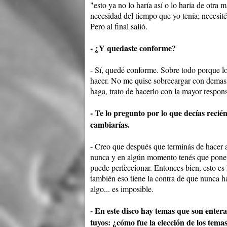
"esto ya no lo haría así o lo haría de otra
necesidad del tiempo que yo tenía; necesité
Pero al final salió.
- ¿Y quedaste conforme?
- Sí, quedé conforme. Sobre todo porque lo
hacer. No me quise sobrecargar con demasi
haga, trato de hacerlo con la mayor respon
- Te lo pregunto por lo que decías reci
cambiarías.
- Creo que después que terminás de hacer a
nunca y en algún momento tenés que poner
puede perfeccionar. Entonces bien, esto es 
también eso tiene la contra de que nunca h
algo... es imposible.
- En este disco hay temas que son enter
tuyos: ¿cómo fue la elección de los tema