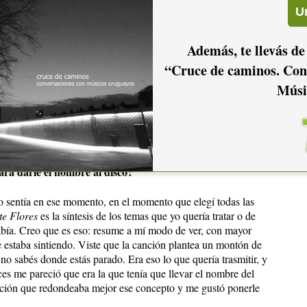
ía pensado a quién invitar.
el que hiciste con
?
Banda Barroca
Además, te llevás de
“Cruce de caminos. Con
partido, toda la responsabilidad y todas las decisiones son
a, eligiendo las canciones y esto y aquello. En cambio en
Músi
camente la diferencia está ahí: cuando uno es solista, más
r y el grupo que te acompaña; estás solo. Cuando grabás un
tenido y hay un montón de cosas que se comparten. Creo que
ra darle el nombre al disco?
yo sentía en ese momento, en el momento que elegí todas las
te Flores
es la síntesis de los temas que yo quería tratar o de
había. Creo que es eso: resume a mí modo de ver, con mayor
e estaba sintiendo. Viste que la canción plantea un montón de
no sabés donde estás parado. Era eso lo que quería trasmitir, y
ces me pareció que era la que tenía que llevar el nombre del
nción que redondeaba mejor ese concepto y me gustó ponerle