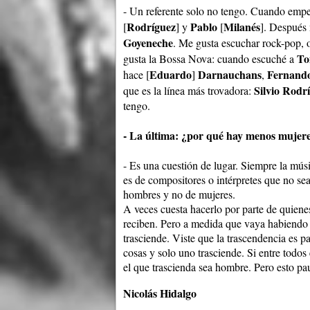
- Un referente solo no tengo. Cuando empe
Rodríguez
Pablo
Milanés
[
] y
[
]. Después 
Goyeneche
. Me gusta escuchar rock-pop, 
To
gusta la Bossa Nova: cuando escuché a
Eduardo
Darnauchans
Fernand
hace [
]
,
Silvio Rodr
que es la línea más trovadora:
tengo.
- La última: ¿por qué hay menos mujer
- Es una cuestión de lugar. Siempre la mús
es de compositores o intérpretes que no sean
hombres y no de mujeres.
A veces cuesta hacerlo por parte de quiene
reciben. Pero a medida que vaya habiendo 
trasciende. Viste que la trascendencia es
cosas y solo uno trasciende. Si entre todo
el que trascienda sea hombre. Pero esto p
Nicolás Hidalgo