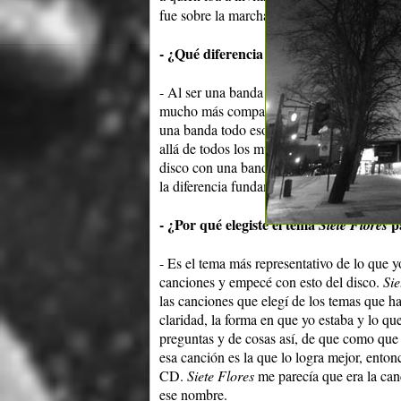
fue sobre la marcha, pero en general ya ten
- ¿Qué diferencia tiene este trabajo con 
- Al ser una banda fue un producto más com
mucho más compartidas. Acá era más yo sol
una banda todo eso es más compartido. Bási
allá de todos los músicos que podés invita
disco con una banda, estás mucho más con
la diferencia fundamental es esa.
- ¿Por qué elegiste el tema
pa
Siete Flores
- Es el tema más representativo de lo que 
canciones y empecé con esto del disco.
Sie
las canciones que elegí de los temas que 
claridad, la forma en que yo estaba y lo qu
preguntas y de cosas así, de que como que 
esa canción es la que lo logra mejor, enton
CD.
Siete Flores
me parecía que era la ca
ese nombre.