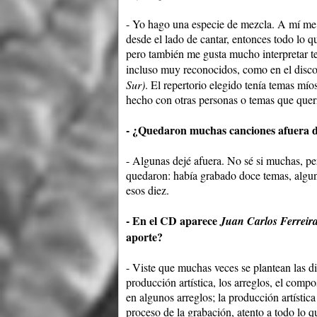
- Yo hago una especie de mezcla. A mí me 
desde el lado de cantar, entonces todo lo 
pero también me gusta mucho interpretar te
incluso muy reconocidos, como en el disc
Sur)
. El repertorio elegido tenía temas mío
hecho con otras personas o temas que quería
- ¿Quedaron muchas canciones afuera d
- Algunas dejé afuera. No sé si muchas, p
quedaron: había grabado doce temas, algu
esos diez.
- En el CD aparece
Juan Carlos Ferreir
aporte?
- Viste que muchas veces se plantean las d
producción artística, los arreglos, el comp
en algunos arreglos; la producción artística
proceso de la grabación, atento a todo lo qu