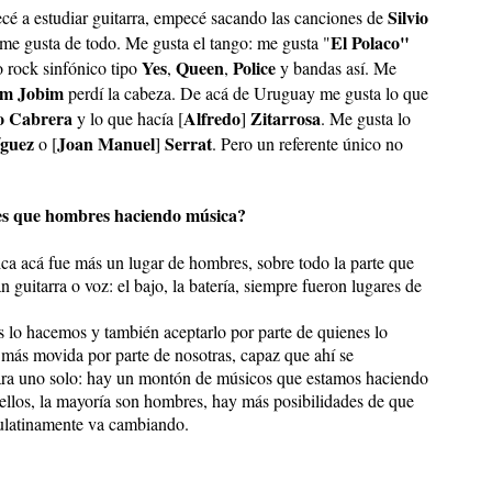
Silvio
cé a estudiar guitarra, empecé sacando las canciones de
El Polaco"
me gusta de todo. Me gusta el tango: me gusta "
Yes
Queen
Police
o rock sinfónico tipo
,
,
y bandas así. Me
m Jobim
perdí la cabeza. De acá de Uruguay me gusta lo que
o Cabrera
Alfredo
Zitarrosa
y lo que hacía [
]
. Me gusta lo
íguez
Joan Manuel
Serrat
o [
]
. Pero un referente único no
es que hombres haciendo música?
ica acá fue más un lugar de hombres, sobre todo la parte que
 guitarra o voz: el bajo, la batería, siempre fueron lugares de
s lo hacemos y también aceptarlo por parte de quienes lo
más movida por parte de nosotras, capaz que ahí se
 para uno solo: hay un montón de músicos que estamos haciendo
s ellos, la mayoría son hombres, hay más posibilidades de que
aulatinamente va cambiando.