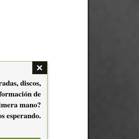
adas, discos,
nformación de
imera mano?
mos esperando.