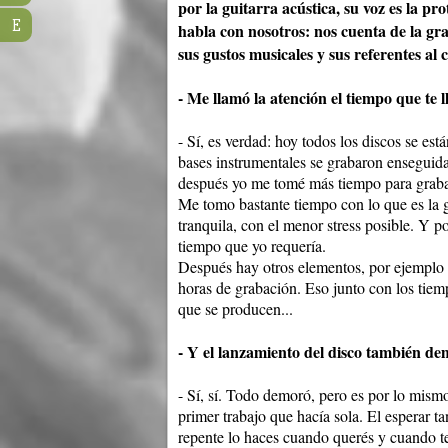
por la guitarra acústica, su voz es la pr
E
habla con nosotros: nos cuenta de la gr
sus gustos musicales y sus referentes al 
- Me llamó la atención el tiempo que te 
- Sí, es verdad: hoy todos los discos se es
bases instrumentales se grabaron enseguid
después yo me tomé más tiempo para grabar 
Me tomo bastante tiempo con lo que es la g
tranquila, con el menor stress posible. Y p
tiempo que yo requería.
Después hay otros elementos, por ejemplo e
horas de grabación. Eso junto con los tiem
que se producen...
- Y el lanzamiento del disco también de
- Sí, sí. Todo demoró, pero es por lo mismo
primer trabajo que hacía sola. El esperar t
repente lo haces cuando querés y cuando te 