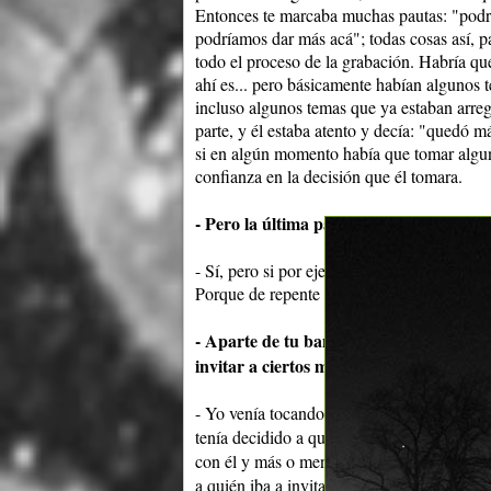
Entonces te marcaba muchas pautas: "podría
podríamos dar más acá"; todas cosas así, p
todo el proceso de la grabación. Habría que
ahí es... pero básicamente habían algunos t
incluso algunos temas que ya estaban arreg
parte, y él estaba atento y decía: "quedó 
si en algún momento había que tomar algun
confianza en la decisión que él tomara.
- Pero la última palabra la tenías vos.
- Sí, pero si por ejemplo estás grabando la 
Porque de repente te pasa eso: que estás m
- Aparte de tu banda fija, hay muchos mú
invitar a ciertos músicos para determin
- Yo venía tocando con los músicos estable
tenía decidido a quién iba a invitar. Por 
con él y más o menos veníamos buscando es
a quién iba a invitar. Solo el caso de "El F