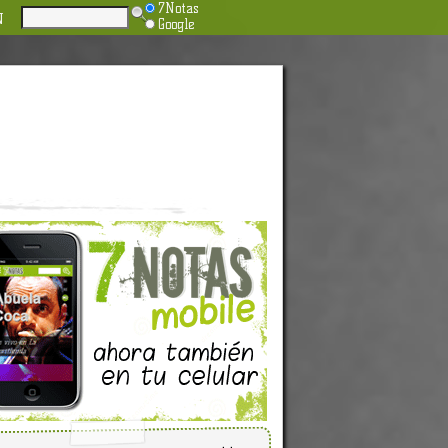
7Notas
N
Google