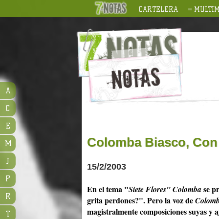
CARTELERA
MULTIM
A
C
E
Colomba Biasco, Con 
M
J
15/2/2003
P
En el tema "
se pr
Siete Flores"
Colomba
R
grita perdones?". Pero la voz de
Colom
magistralmente composiciones suyas y 
T