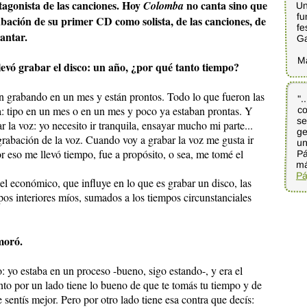
otagonista de las canciones.
Hoy
no canta sino que
Un
Colomba
fu
abación de su primer CD como solista, de las canciones, de
fe
cantar.
G
M
llevó grabar el disco: un año, ¿por qué tanto tiempo?
tán grabando en un mes y están prontos. Todo lo que fueron las
".
co
se
ge
un
Pá
a: tipo en un mes o en un mes y poco ya estaban prontas. Y
la voz: yo necesito ir tranquila, ensayar mucho mi parte...
rabación de la voz. Cuando voy a grabar la voz me gusta ir
or eso me llevó tiempo, fue a propósito, o sea, me tomé el
má
Pá
l económico, que influye en lo que es grabar un disco, las
pos interiores míos, sumados a los tiempos circunstanciales
moró.
: yo estaba en un proceso -bueno, sigo estando-, y era el
anto por un lado tiene lo bueno de que te tomás tu tiempo y de
sentís mejor. Pero por otro lado tiene esa contra que decís: