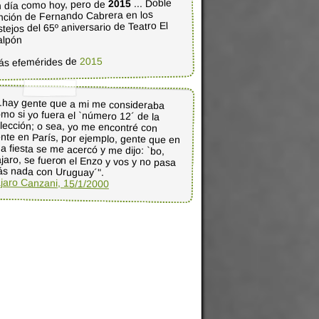
... Doble
2015
 día como hoy, pero de
nción de Fernando Cabrera en los
stejos del 65º aniversario de Teatro El
alpón
2015
ás efemérides de
..hay gente que a mi me consideraba
mo si yo fuera el `número 12´ de la
lección; o sea, yo me encontré con
nte en París, por ejemplo, gente que en
a fiesta se me acercó y me dijo: `bo,
jaro, se fueron el Enzo y vos y no pasa
s nada con Uruguay´".
jaro Canzani, 15/1/2000