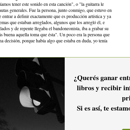
mos tener este sonido en esta canción", o "la guitarra le
autas generales. Fue la persona, junto conmigo, que estuvo en
 entrar a definir exactamente que es producción artística y ya
emas que estaban arreglados, algunos que los arregló él, e
lados y de repente llegaba el bandoneonista, iba a grabar su
más buena aquella toma que ésta". Un poco era la persona que
a decisión, porque había algo que estaba en duda, yo tenía
voz y de repente de afuera te dicen: "mirá que está bien ahí".
¿Querés ganar entr
uy en el medio y no tenés la perspectiva desde afuera.
libros y recibir i
sicos invitados en este trabajo, ¿ya tenías la idea de
pr
ados temas?
Si es así, te esta
s de la banda, y básicamente en la mayoría de los temas ya
Néstor
Vaz
ejemplo en el bandoneón a
[
] que yo ya había tocado
o que está grabado en el disco. En general ya tenía pensado
Rafael Dos Santos
unfu" [
, quien canta en
Una Mañan
a] que