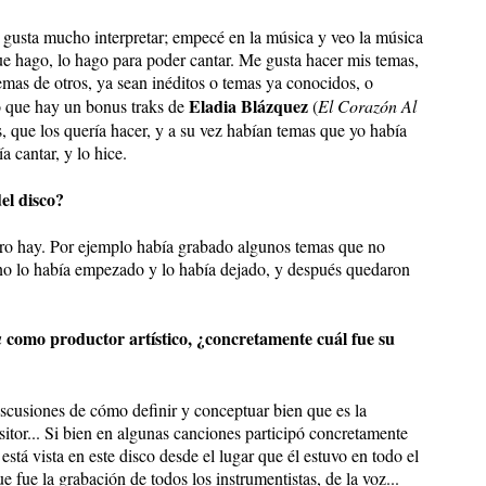
gusta mucho interpretar; empecé en la música y veo la música
que hago, lo hago para poder cantar. Me gusta hacer mis temas,
mas de otros, ya sean inéditos o temas ya conocidos, o
Eladia Blázquez
o que hay un bonus traks de
(
El Corazón Al
s, que los quería hacer, y a su vez habían temas que yo había
 cantar, y lo hice.
el disco?
ero hay. Por ejemplo había grabado algunos temas que no
no lo había empezado y lo había dejado, y después quedaron
como productor artístico, ¿concretamente cuál fue su
a
iscusiones de cómo definir y conceptuar bien que es la
ositor... Si bien en algunas canciones participó concretamente
 está vista en este disco desde el lugar que él estuvo en todo el
e fue la grabación de todos los instrumentistas, de la voz...