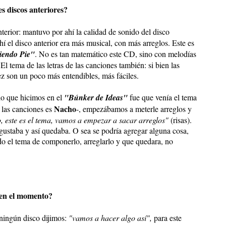
es discos anteriores?
nterior: mantuvo por ahí la calidad de sonido del disco
í el disco anterior era más musical, con más arreglos. Este es
iendo Pie"
. No es tan matemático este CD, sino con melodías
 tema de las letras de las canciones también: si bien las
vez son un poco más entendibles, más fáciles.
 lo que hicimos en el
"Búnker de Ideas"
fue que venía el tema
Nacho
 las canciones es
-, empezábamos a meterle arreglos y
, este es el tema, vamos a empezar a sacar arreglos"
(risas).
gustaba y así quedaba. O sea se podría agregar alguna cosa,
do el tema de componerlo, arreglarlo y que quedara, no
 en el momento?
ningún disco dijimos:
"vamos a hacer algo así",
para este