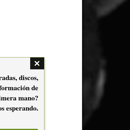
adas, discos,
nformación de
imera mano?
mos esperando.