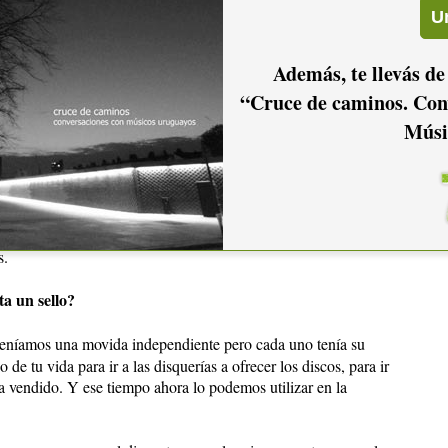
po. Pero en ningún momento se dijo:
"no, Koala no"
o no
poner el disco a los sellos dijimos que tenía que ser de cierta
Además, te llevás de
 a un sello y que venga el sello y te diga:
"esto así no"
.
“Cruce de caminos. Con
o.
Músi
ero tampoco renegábamos de los sellos.
orque las cosas se daban así: nosotros no habíamos salido a
nos algo y en el momento en que se podía sacábamos los
ta: grabamos el disco nosotros, fuimos a Koala cuando se
s.
ta un sello?
teníamos una movida independiente pero cada uno tenía su
de tu vida para ir a las disquerías a ofrecer los discos, para ir
ía vendido. Y ese tiempo ahora lo podemos utilizar en la