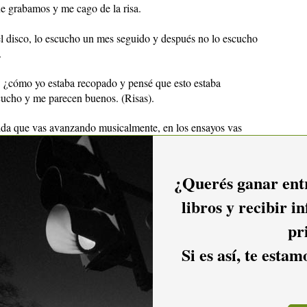
e grabamos y me cago de la risa.
el disco, lo escucho un mes seguido y después no lo escucho
.
 ¿cómo yo estaba recopado y pensé que esto estaba
ucho y me parecen buenos. (Risas).
ida que vas avanzando musicalmente, en los ensayos vas
s y te das cuenta de que estás haciendo cosas mejores que los
¿Querés ganar entr
mos mucho porque la vez pasada quisimos hacer un tema viejo
as).
libros y recibir i
pr
 que le pasa a todos los músicos: componés la base del disco y
baré ahora el disco que es cuando me sale posta?".
Pero eso
Si es así, te esta
sayes y más toques, mejor te va a salir.
ndependientemente. Este CD sale por Koala: ¿fue un