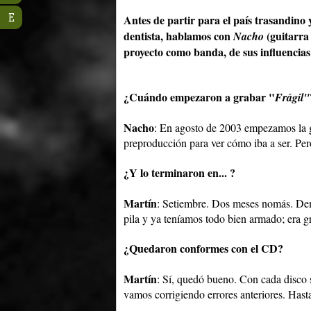
E
Antes de partir para el país trasandin
dentista, hablamos con
(guitarra
Nacho
proyecto como banda, de sus influencia
¿Cuándo empezaron a grabar "
Frágil"
Nacho
: En agosto de 2003 empezamos la g
preproducción para ver cómo iba a ser. Pe
¿Y lo terminaron en... ?
Martín
: Setiembre. Dos meses nomás. De
pila y ya teníamos todo bien armado; era g
¿Quedaron conformes con el CD?
Martín
: Sí, quedó bueno. Con cada disco
vamos corrigiendo errores anteriores. Ha