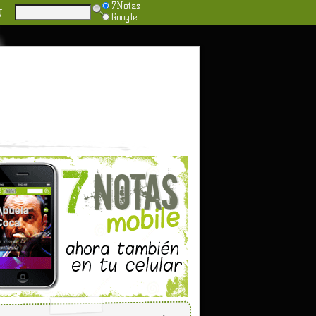
7Notas
N
Google