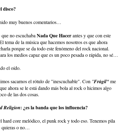
l disco?
 tenido muy buenos comentarios…
Nada Que Hacer
te que no escuchaba
antes y que con este
El tema de la música que hacemos nosotros es que ahora
charla porque se da todo este fenómeno del rock nacional.
para los medios capaz que es un poco pesada o rápida, no sé…
do el oído.
dimos sacarnos el rótulo de "inescuchable". Con
"
Frágil"
me
que ahora se le está dando más bola al rock o hicimos algo
co de las dos cosas.
: ¿es la banda que los influencia?
d Religion
 el hard core melódico, el punk rock y todo eso. Tenemos pila
e quieras o no…