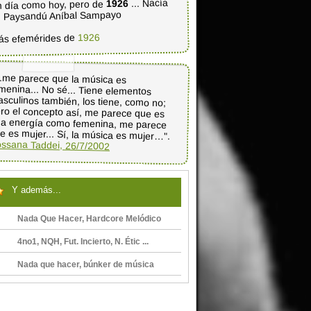
... Nacía
1926
 día como hoy, pero de
 Paysandú Aníbal Sampayo
1926
ás efemérides de
..me parece que la música es
menina... No sé... Tiene elementos
sculinos también, los tiene, como no;
ro el concepto así, me parece que es
a energía como femenina, me parece
e es mujer... Sí, la música es mujer…".
ssana Taddei, 26/7/2002
Y además...
Nada Que Hacer, Hardcore Melódico
4no1, NQH, Fut. Incierto, N. Étic ...
Nada que hacer, búnker de música