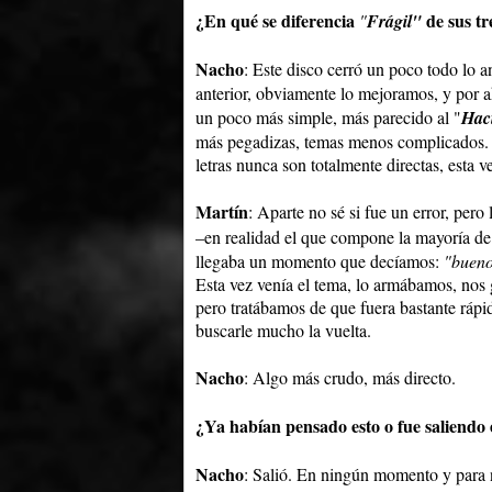
¿En qué se diferencia
de sus tr
"
Frágil"
Nacho
: Este disco cerró un poco todo lo a
anterior, obviamente lo mejoramos, y por ah
un poco más simple, más parecido al "
Hac
más pegadizas, temas menos complicados. El
letras nunca son totalmente directas, esta 
Martín
: Aparte no sé si fue un error, pero
–en realidad el que compone la mayoría de
llegaba un momento que decíamos:
"bueno
Esta vez venía el tema, lo armábamos, nos 
pero tratábamos de que fuera bastante rápi
buscarle mucho la vuelta.
Nacho
: Algo más crudo, más directo.
¿Ya habían pensado esto o fue saliendo
Nacho
: Salió. En ningún momento y para 