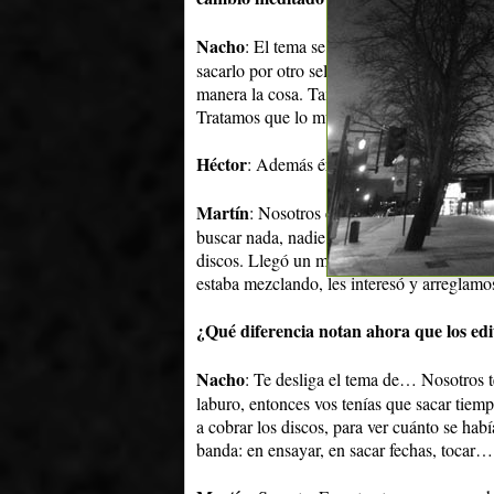
Nacho
: El tema se habló durante un tiem
sacarlo por otro sello. En el momento de pro
manera la cosa. Tampoco ir a dejar un demo
Tratamos que lo musical siga siendo nuestr
Héctor
: Además éramos independientes, p
Martín
: Nosotros éramos independientes p
buscar nada, nadie había venido a ofrecer
discos. Llegó un momento que probamos y 
estaba mezclando, les interesó y arreglamo
¿Qué diferencia notan ahora que los edi
Nacho
: Te desliga el tema de… Nosotros 
laburo, entonces vos tenías que sacar tiempo 
a cobrar los discos, para ver cuánto se hab
banda: en ensayar, en sacar fechas, tocar…