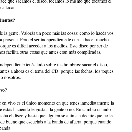
 hace que sacamos el disco, tocamos lo mismo que tocamos el
 a tocar.
dientes?
 de la gente. Valorás un poco más las cosas: como lo hacés vos
otra persona. Pero el ser independiente te cuesta hacer mucho
orque es difícil acceder a los medios. Este disco por ser de
os facilita otras cosas que antes eran más complicadas.
 independiente tenés todo sobre tus hombros: sacar el disco,
ntes a ahora es el tema del CD, porque las fechas, los toques
o nosotros.
ivo?
r en vivo es el único momento en que tenés inmediatamente la
que estás haciendo le gusta a la gente o no. En cambio cuando
cha el disco y hasta que alguien se anima a decirte que no le
e de bueno que escuchás a la banda de afuera, porque cuando
 banda.