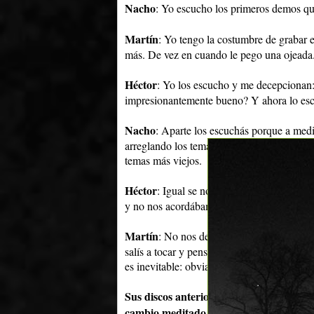
Nacho
: Yo escucho los primeros demos qu
Martín
: Yo tengo la costumbre de grabar 
más. De vez en cuando le pego una ojeada
Héctor
: Yo los escucho y me decepcionan:
impresionantemente bueno? Y ahora lo esc
Nacho
: Aparte los escuchás porque a med
arreglando los temas. Entonces los escuchá
temas más viejos.
Héctor
: Igual se nota que no los escucha
y no nos acordábamos de los arreglos. (Ris
Martín
: No nos dejes pegado (risas). Creo
salís a tocar y pensás:
"¿por qué no lo gra
es inevitable: obviamente que cuanto más en
Sus discos anteriores fueron editados i
cambio meditado de antemano?