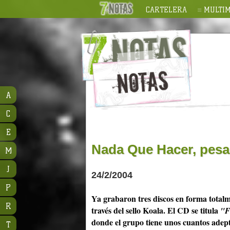
CARTELERA
MULTIM
A
C
E
Nada Que Hacer, pesad
M
J
24/2/2004
P
Ya grabaron tres discos en forma totalm
R
través del sello Koala. El CD se titula
"F
donde el grupo tiene unos cuantos adept
T