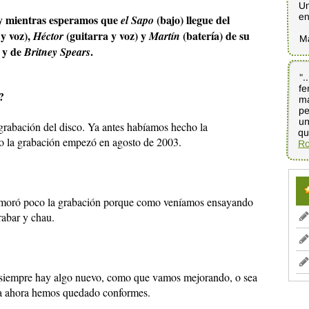
Un
en
o y mientras esperamos que
(bajo) llegue del
el Sapo
 y voz),
(guitarra y voz) y
(batería) de su
Héctor
Martín
M
s y de
.
Britney Spears
".
fe
ma
pe
un
?
rabación del disco. Ya antes habíamos hecho la
qu
ro la grabación empezó en agosto de 2003.
Ro
moró poco la grabación porque como veníamos ensayando
rabar y chau.
 siempre hay algo nuevo, como que vamos mejorando, o sea
sta ahora hemos quedado conformes.