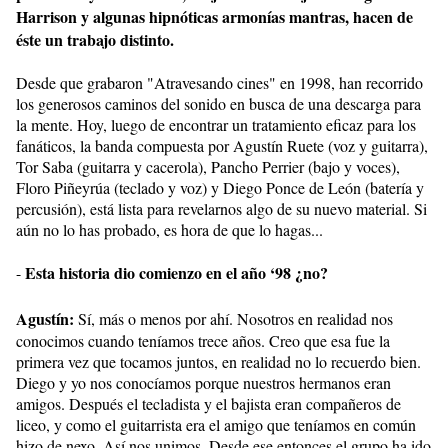
Harrison y algunas hipnóticas armonías mantras, hacen de
éste un trabajo distinto.
Desde que grabaron "Atravesando cines" en 1998, han recorrido
los generosos caminos del sonido en busca de una descarga para
la mente. Hoy, luego de encontrar un tratamiento eficaz para los
fanáticos, la banda compuesta por Agustín Ruete (voz y guitarra),
Tor Saba (guitarra y cacerola), Pancho Perrier (bajo y voces),
Floro Piñeyrúa (teclado y voz) y Diego Ponce de León (batería y
percusión), está lista para revelarnos algo de su nuevo material. Si
aún no lo has probado, es hora de que lo hagas...
Esta historia dio comienzo en el año ‘98 ¿no?
-
Agustín:
Sí, más o menos por ahí. Nosotros en realidad nos
conocimos cuando teníamos trece años. Creo que esa fue la
primera vez que tocamos juntos, en realidad no lo recuerdo bien.
Diego y yo nos conocíamos porque nuestros hermanos eran
amigos. Después el tecladista y el bajista eran compañeros de
liceo, y como el guitarrista era el amigo que teníamos en común
hizo de nexo. Así nos unimos. Desde ese entonces el grupo ha ido