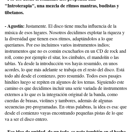
"Introterapia", una mezcla de ritmos mantras, budistas y
tibetanos.
- Agustín:
Justamente. El disco tiene mucha influencia de la
música de esos lugares. Nosotros decidimos explotar la riqueza y
la diversidad que tienen esos ritmos, adaptándolos a lo que
queríamos. Por eso incluimos varios instrumentos indios;
instrumentos que no es común escucharlos en un CD de rock and
roll, como por ejemplo el sitar, los cimbales, el mandolín o las
tablas. Ya desde la introducción vos hayás resumido, en unos
acordes, lo que más adelante se trabaja en el resto del disco. Está
todo ahí desde el comienzo, pero resumido. Todos esos pasajes
hindúes luego se repiten en algunos de los temas. Siguiendo este
camino es que decidimos incluir una serie variada de instrumentos
externos a lo que es la integración original de la banda, como
cuerdas de brasas, violines y tambores, además de algunas
secuencias pre-programadas. En otras palabras, la idea es esa: que
desde el comienzo vayas encontrando pequeñas pistas de lo que
va a ser el disco entero.
Esa idea de unidad, de un todo, se nota también en el hecho
-