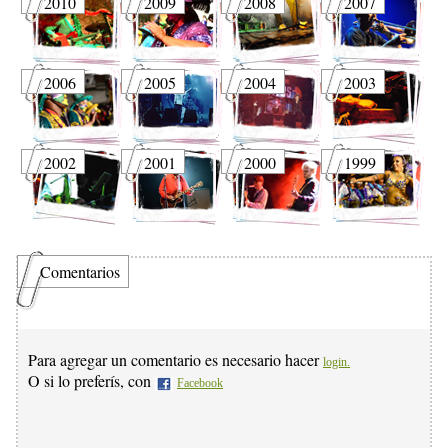
2010
2009
2008
2007
2006
2005
2004
2003
2002
2001
2000
1999
Comentarios
Para agregar un comentario es necesario hacer
login.
O si lo preferís, con
Facebook