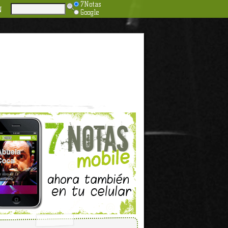
7Notas
N
Google