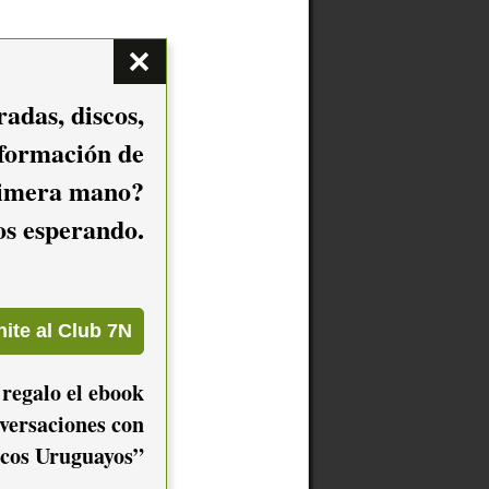
adas, discos,
nformación de
imera mano?
mos esperando.
 regalo el ebook
versaciones con
cos Uruguayos”