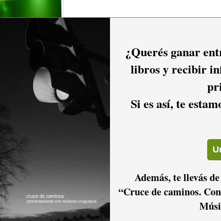
¿Querés ganar entr
libros y recibir i
pr
Si es así, te esta
2016
2015
2014
Además, te llevás de
“Cruce de caminos. Con
2011
2010
2009
Músi