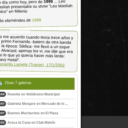
... Leo
1999
 día como hoy, pero de
slíah presentaba su show "Leo Maslíah
pico" en Milenio
1999
ás efemérides de
o me acuerdo cuando tenía trece años y
 primo Fernando -batero de otra banda
 la época: Sádica- me llevó a un toque
 Alvacast; apenas los vi, me dije que era
so lo que yo quería hacer más tarde:
avy metal".
onardo Lamela (Transe), 17/1/2003
Otras 7 galerías
Roxette en Velódromo Municipal
/04
Gabriela Morgare en Mercado de lo ...
/07
Buenos Muchachos en El Plaza
/07
Araca la Cana en Club Malvín
/02