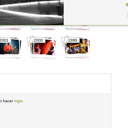
2006
2005
2004
2001
2000
1999
io hacer
login.