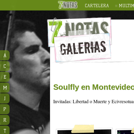
CARTELERA
MULTIM
A
C
E
Soulfly en Montevide
M
J
Invitadas: Libertad o Muerte y Ecivresotu
P
R
T