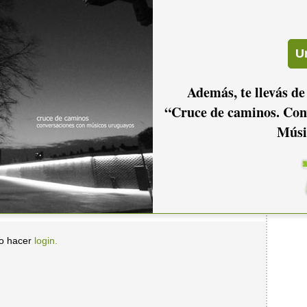
2006
2005
2004
Además, te llevás de
2001
2000
1999
“Cruce de caminos. Con
Músi
io hacer
login.