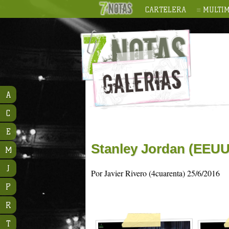
CARTELERA
MULTIM
A
C
E
Stanley Jordan (EEUU
M
J
Por Javier Rivero (4cuarenta) 25/6/2016
P
R
T