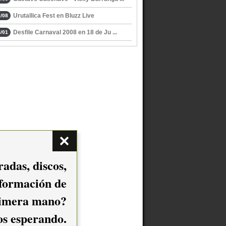
Urutallica Fest en Bluzz Live
/08
Desfile Carnaval 2008 en 18 de Ju ...
/01
adas, discos,
nformación de
imera mano?
mos esperando.