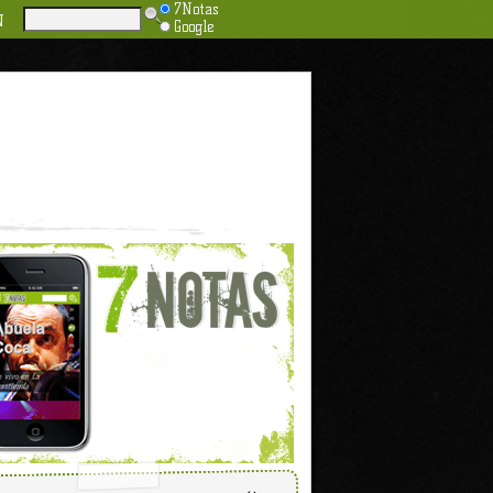
7Notas
N
Google