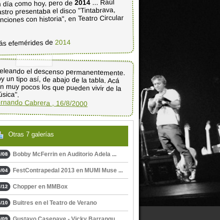
... Raúl
2014
 día como hoy, pero de
stro presentaba el disco "Tintabrava,
nciones con historia", en Teatro Circular
2014
ás efemérides de
eleando el descenso permanentemente.
y un tipo así, de abajo de la tabla. Acá
n muy pocos los que pueden vivir de la
sica".
rnando Cabrera , 16/8/2000
Otras 7 galerías
Bobby McFerrin en Auditorio Adela ...
/08
FestContrapedal 2013 en MUMI Muse ...
/04
Chopper en MMBox
/12
Buitres en el Teatro de Verano
/10
Gustavo Casenave - Vicky Barrangu ...
/09