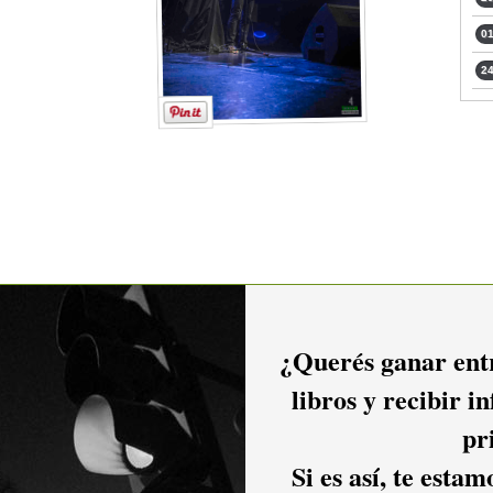
01
24
2016
2015
2014
¿Querés ganar entr
libros y recibir i
2011
2010
2009
pr
Si es así, te esta