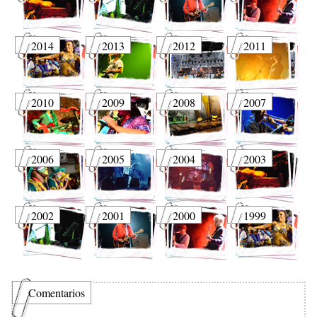
2014
2013
2012
2011
2010
2009
2008
2007
2006
2005
2004
2003
2002
2001
2000
1999
Comentarios