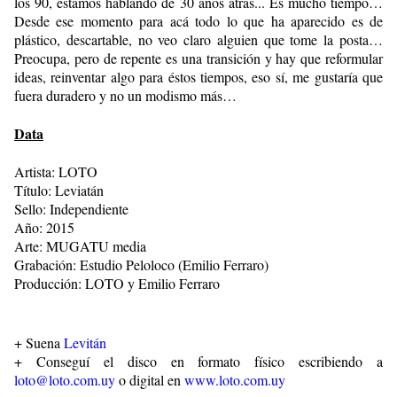
los 90, estamos hablando de 30 años atrás... Es mucho tiempo…
Desde ese momento para acá todo lo que ha aparecido es de
plástico, descartable, no veo claro alguien que tome la posta…
Preocupa, pero de repente es una transición y hay que reformular
ideas, reinventar algo para éstos tiempos, eso sí, me gustaría que
fuera duradero y no un modismo más…
Data
Artista: LOTO
Título:
Leviatán
Sello: Independiente
Año: 2015
Arte:
MUGATU media
Grabación: Estudio Peloloco (Emilio Ferraro)
Producción: LOTO y Emilio Ferraro
+ Suena
Levitán
+ Conseguí el disco en formato físico escribiendo a
loto@loto.com.uy
o digital en
www.loto.com.uy