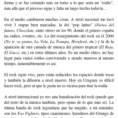
forma y se fue cerrando más en torno a lo que sería un “estilo”,
más allá que el proceso sigue y falta un largo trecho todavía…
En el medio cambiaron muchas cosas. A nivel nacional me tocó
vivir 3 etapas bien marcadas, la del “pop latino” (
Nietos del
futuro, Chocolate
, entre otros) en los 90, donde el género copaba
las radios, eventos, etc. La del resurgimiento del rock en el 2000
(
No te va gustar, La Vela, La Trampa, Hereford
, etc.) y la de la
aparición de otra camada de música del género tropical (
El Reja,
El Gucci
, etc.) en éstos últimos años. Es un medio chico, no hay
lugar para varios estilos conviviendo y siendo masivos al mismo
tiempo, lamentablemente es así.
El rock sigue vivo, pero están reducidos los espacios donde tocar
y también la difusión a nivel masivo. Hoy en Uruguay es difícil
hacer rock, pero al que le gusta no es excusa para tirar la toalla.
A nivel internacional yo veo una banalización del rock (puede que
del resto de la música también, pero opino de lo que más sé). La
última banda de rock legendaria que ha surgido, a mi entender,
son los
Foo Fighters
, tipos cuarentones, herederos del Grunge de