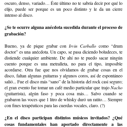
oscuro, denso, variado… Éste último no te sabría decir por qué lo
elijo, puede ser porque es un poco distinto y le da un cierre
intenso al disco.
¿Se te ocurre alguna anécdota sucedida durante el proceso de
grabación?
Bueno, ya de pique grabar con
Irvin Carballo
como “drum
doctor” es una anécdota. Un capo, se pasa diciendo boludeces, te
distiende cualquier ambiente. De ahí no te puedo sacar ningún
cuento porque es una metralleta, no para el tipo, imposible
acordarse. Otra fue que nos olvidamos de grabar cosas en el
disco, faltan algunas guitarras y algunos coros, así de espontáneo
salió... Fue el disco más “sano” de la historia del rock casi seguro;
el gran evento fue tomar un café medio particular que trajo
Nacho
(guitarrista), algún faso y poca cosa más… Salvo cuando se
grabaron las voces que 1 litro de whisky duró un ratito… Siempre
con fines terapéuticos para las cuerdas vocales, claro. (?)
¿En el disco participan distintos músicos invitados? ¿Qué
cosas fundamentales han aportado directamente a las