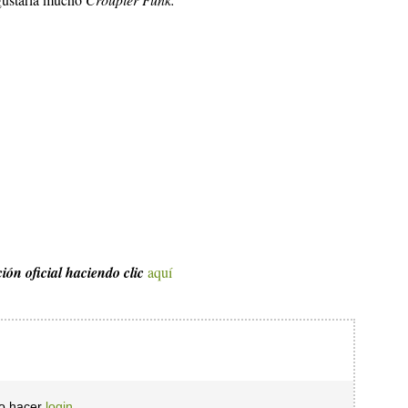
ción oficial haciendo
clic
aquí
io hacer
login.