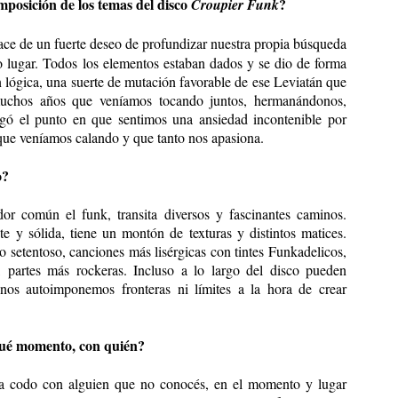
mposición de los temas del disco
?
Croupier Funk
ace de un fuerte deseo de profundizar nuestra propia búsqueda
o lugar. Todos los elementos estaban dados y se dio de forma
 lógica, una suerte de mutación favorable de ese Leviatán que
chos años que veníamos tocando juntos, hermanándonos,
egó el punto en que sentimos una ansiedad incontenible por
 que veníamos calando y que tanto nos apasiona.
o?
r común el funk, transita diversos y fascinantes caminos.
y sólida, tiene un montón de texturas y distintos matices.
o setentoso, canciones más lisérgicas con tintes Funkadelicos,
, partes más rockeras. Incluso a lo largo del disco pueden
 nos autoimponemos fronteras ni límites a la hora de crear
qué momento, con quién?
 a codo con alguien que no conocés, en el momento y lugar