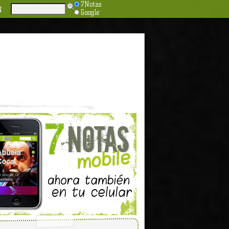
7Notas
N
Google