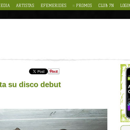
EDIA
ARTISTAS
EFEMERIDES
PROMOS
CLUB 7N
LOGI
ta su disco debut