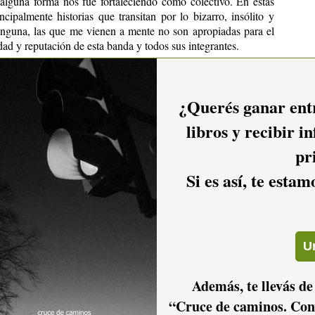
 alguna forma nos fue fortaleciendo como colectivo. En estás
cipalmente historias que transitan por lo bizarro, insólito y
ninguna, las que me vienen a mente no son apropiadas para el
idad y reputación de esta banda y todos sus integrantes.
sicos invitados? ¿Qué cosas fundamentales han aportado
¿Querés ganar entr
os invitados de lujo que sin duda contribuyeron a engrandecer
libros y recibir i
 muy valiosos, cada uno de ellos nos regaló algo. Los coros de
pr
ñen varias canciones del disco; la voz de
Big Mamma
; las
mbe
, todo eso fue fundamental para la producción del disco tal
Si es así, te esta
sical y qué elementos esenciales aportó?
 a cargo de
Croupier Funk
, los elementos esenciales son los
 es. Compusimos y produjimos todos los temas, y esto fue una
a. El disco es 100%
Croupier Funk
de principio a fin.
Además, te llevás de
mbiado en su música y en el medio musical en estos años
“Cruce de caminos. Con