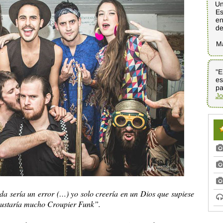
Un
Es
en
d
M
"E
es
pa
Jo
da sería un error (…) yo solo creería en un Dios que supiese
 gustaría mucho Croupier Funk”.