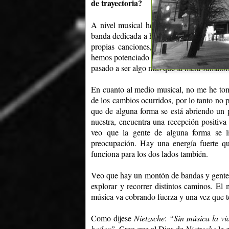
de trayectoria?
A nivel musical hemos venido madurando 
banda dedicada a homenajear a los grandes 
propias canciones, fue indudablemente 
hemos potenciado y retroalimentado los u
pasado a ser algo más que la mera sumatoria
En cuanto al medio musical, no me he toma
de los cambios ocurridos, por lo tanto no
que de alguna forma se está abriendo un 
nuestra, encuentra una recepción positiva
veo que la gente de alguna forma se lib
preocupación. Hay una energía fuerte q
funciona para los dos lados también.
Veo que hay un montón de bandas y gente
explorar y recorrer distintos caminos. El
música va cobrando fuerza y una vez que te
Como dijese
Nietzsche
:
“Sin música la vi
bailar”.
Creo que al Dios de
Nietzsche
le 