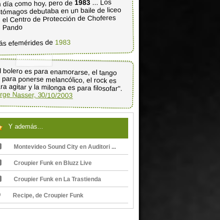
... Los
1983
 día como hoy, pero de
tómagos debutaba en un baile de liceo
 el Centro de Protección de Choferes
e Pando
1983
ás efemérides de
l bolero es para enamorarse, el tango
 para ponerse melancólico, el rock es
ra agitar y la milonga es para filosofar".
rge Nasser, 30/10/2003
Y además...
Montevideo Sound City en Auditori ...
Croupier Funk en Bluzz Live
Croupier Funk en La Trastienda
Recipe, de Croupier Funk