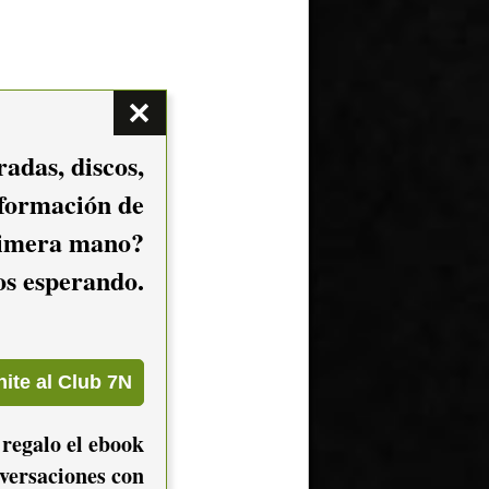
adas, discos,
nformación de
imera mano?
mos esperando.
 regalo el ebook
versaciones con