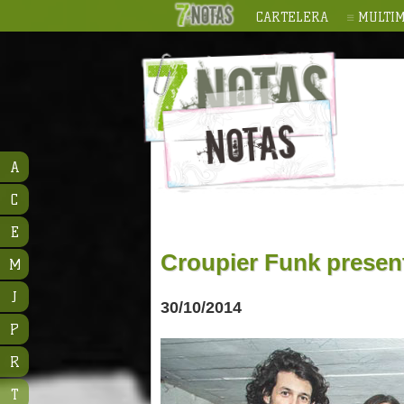
CARTELERA
MULTIM
A
C
E
Croupier Funk presen
M
J
30/10/2014
P
R
T