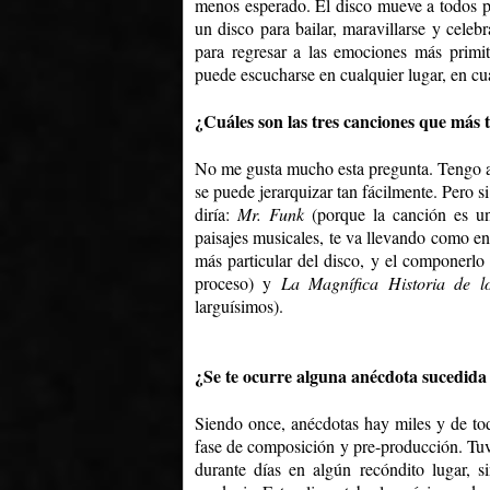
menos esperado. El disco mueve a todos por
un disco para bailar, maravillarse y celeb
para regresar a las emociones más primit
puede escucharse en cualquier lugar, en c
¿Cuáles son las tres canciones que más 
No me gusta mucho esta pregunta. Tengo af
se puede jerarquizar tan fácilmente. Pero s
diría:
Mr. Funk
(porque la canción es un
paisajes musicales, te va llevando como e
más particular del disco, y el componerl
proceso) y
La Magnífica Historia
de l
larguísimos).
¿Se te ocurre alguna anécdota sucedida
Siendo once, anécdotas hay miles y de tod
fase de composición y pre-producción. Tuv
durante días en algún recóndito lugar, s