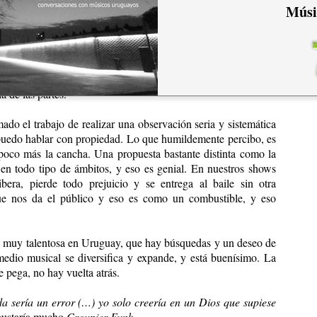
Músi
y creciendo de forma permanente. La transición de ser una
maestros de la historia del funk a ser una banda que toca sus
un enorme cambio. Durante nuestros años como banda, nos
nos a los otros permanentemente, y en ese sentido el TODO ha
 de las partes.
do el trabajo de realizar una observación seria y sistemática
 puedo hablar con propiedad. Lo que humildemente percibo, es
poco más la cancha. Una propuesta bastante distinta como la
 en todo tipo de ámbitos, y eso es genial. En nuestros shows
era, pierde todo prejuicio y se entrega al baile sin otra
ue nos da el público y eso es como un combustible, y eso
 muy talentosa en Uruguay, que hay búsquedas y un deseo de
 medio musical se diversifica y expande, y está buenísimo. La
 pega, no hay vuelta atrás.
da sería un error (…) yo solo creería en un Dios que supiese
gustaría mucho
Croupier Funk.