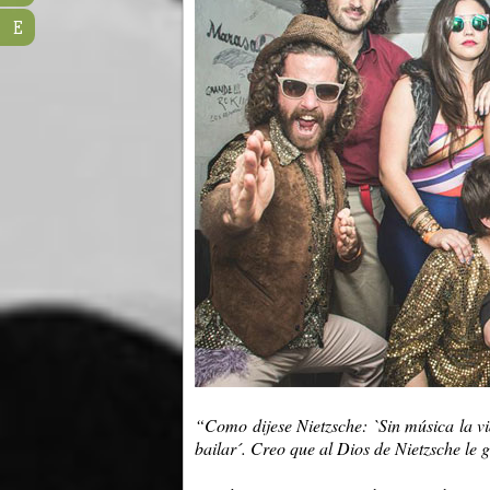
E
“Como dijese Nietzsche: `Sin música la vi
bailar´. Creo que al Dios de Nietzsche le