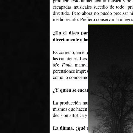
producir. Esto alimentaba la música y de
escapadas musicales sucedió de todo, prin
divertido. Pero ahora no puedo precisar 
medio escrito. Prefiero conservar la integr
¿En el disco participan distintos mú
directamente a las canciones?
Es correcto, en el disco contamos con vari
las canciones. Los aportes fueron varios y
Mr. Funk
; maravillosos teclados que ti
percusiones impresionantes de
Sonicanda
como lo conocemos hoy.
¿Y quién se encargó de la producción mu
La producción musical estuvo totalmente
mismos que hacen que la banda sea lo que
decisión artística y conceptual de la band
La última, ¿qué cosas creés que han ca