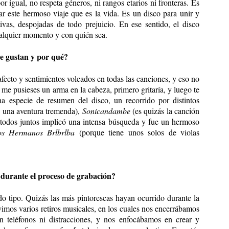
 igual, no respeta géneros, ni rangos etarios ni fronteras. Es
rar este hermoso viaje que es la vida. Es un disco para unir y
ivas, despojadas de todo prejuicio. En ese sentido, el disco
ualquier momento y con quién sea.
te gustan y por qué?
ecto y sentimientos volcados en todas las canciones, y eso no
i me pusieses un arma en la cabeza, primero gritaría, y luego te
a especie de resumen del disco, un recorrido por distintos
n una aventura tremenda),
Sonicandambe
(es quizás la canción
o todos juntos implicó una intensa búsqueda y fue un hermoso
os Hermanos Brlbrlba
(porque tiene unos solos de violas
 durante el proceso de grabación?
o tipo. Quizás las más pintorescas hayan ocurrido durante la
imos varios retiros musicales, en los cuales nos encerrábamos
in teléfonos ni distracciones, y nos enfocábamos en crear y