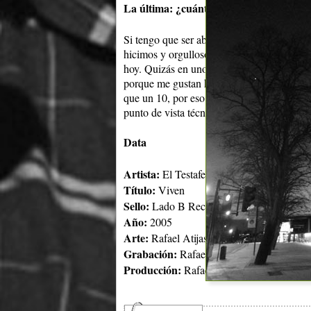
La última: ¿cuántas estrellas le darías
Si tengo que ser absolutamente sincero le 
hicimos y orgulloso de cómo lo hicimos. Es
hoy. Quizás en unos años no me guste, pero
porque me gustan hasta sus defectos. Como 
que un 10, por eso le doy 4 1/2 estellas. 
punto de vista técnico las letras o músicas
Data
Artista:
El Testaferro de los Pordioseros
Título:
Viven
Sello:
Lado B Records
Año:
2005
Arte:
Rafael Atijas
Grabación:
Rafael Atijas, César Lamschte
Producción:
Rafael Atijas