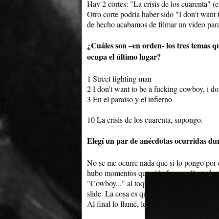
Hay 2 cortes: "La crisis de los cuarenta" (e
Otro corte podría haber sido "I don't want 
de hecho acabamos de filmar un video para
¿Cuáles son –en orden- los tres temas qu
ocupa el último lugar?
1 Street fighting man
2 I don't want to be a fucking cowboy, i do
3 En el paraíso y el infierno
10 La crisis de los cuarenta, supongo.
Elegí un par de anécdotas ocurridas dur
No se me ocurre nada que si lo pongo por e
hubo momentos que sí lo fueron. De todas
"Cowboy..." al toque pensé en que estaría
slide. La cosa es que desde que se me ocur
Al final lo llamé, le conté y de una me dijo