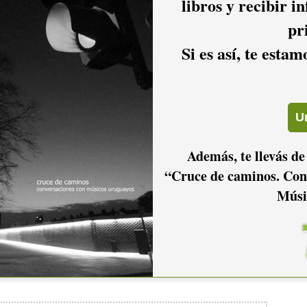
libros y recibir i
? Fundamente su respuesta.
pr
daría 4 estrellas y media. Estoy enamorado del disco que
Si es así, te esta
 la verdad, por lo menos desde que lo hicimos hasta el día de
 ahora no le cambiaría nada, no porque sea perfecto, sino
soy fan de Charly, adhiero a su idea de que es mejor ser un 9
Hasta ahí fundamento, después ponerme a elogiar desde un
 que nosotros mismos hicimos, ya sería demasiado...
Además, te llevás de
“Cruce de caminos. Con
Músi
in y Julio Berta