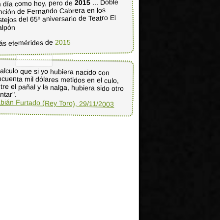
... Doble
2015
 día como hoy, pero de
nción de Fernando Cabrera en los
stejos del 65º aniversario de Teatro El
alpón
2015
ás efemérides de
alculo que si yo hubiera nacido con
ncuenta mil dólares metidos en el culo,
tre el pañal y la nalga, hubiera sido otro
ntar".
bián Furtado (Rey Toro), 29/11/2003