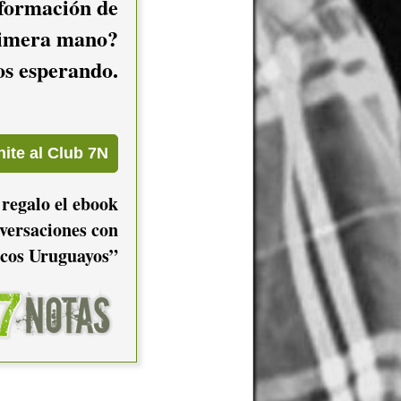
nformación de
imera mano?
mos esperando.
 regalo el ebook
versaciones con
cos Uruguayos”