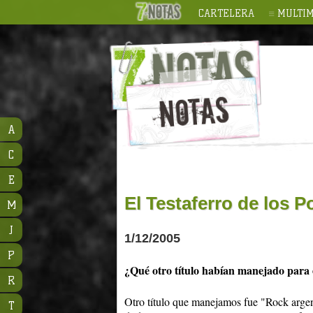
CARTELERA
MULTIM
A
C
E
El Testaferro de los 
M
J
1/12/2005
P
¿Qué otro título habían manejado para e
R
Otro título que manejamos fue "Rock argen
T