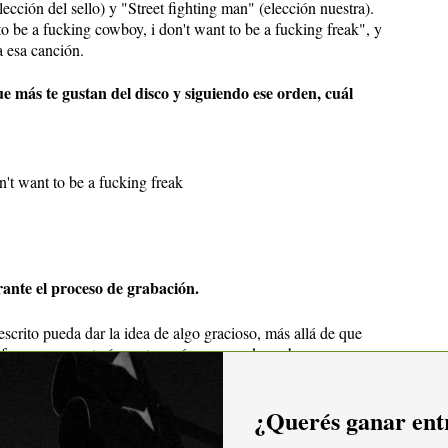
lección del sello) y "Street fighting man" (elección nuestra).
to be a fucking cowboy, i don't want to be a fucking freak", y
 esa canción.
e más te gustan del disco y siguiendo ese orden, cuál
n't want to be a fucking freak
ante el proceso de grabación.
scrito pueda dar la idea de algo gracioso, más allá de que
 formas me gustaría contar acá que cuando grabamos
 muy bueno llamar a Pablo Faragó a que metiera una viola
rió esa idea hasta que me animé a llamarlo pasó casi un año!!!
¿Querés ganar entr
 que sí y allá fuimos a su casa y fue una sesión mágica.