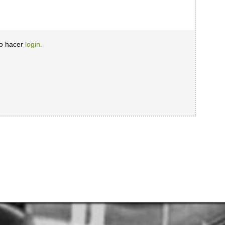
io hacer
login.