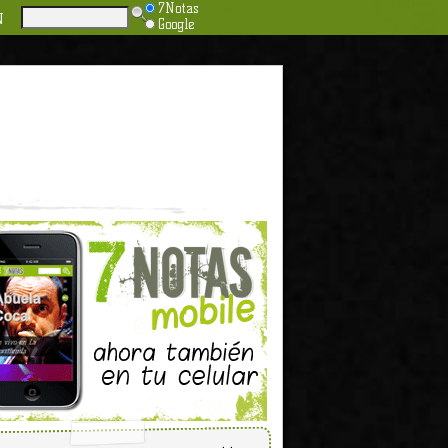
7Notas
N
Google