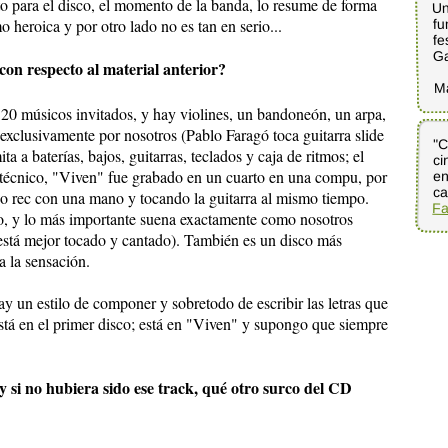
o para el disco, el momento de la banda, lo resume de forma
Un
fu
 heroica y por otro lado no es tan en serio...
fe
G
 con respecto al material anterior?
M
 20 músicos invitados, y hay violines, un bandoneón, un arpa,
i exclusivamente por nosotros (Pablo Faragó toca guitarra slide
"C
ci
en
a a baterías, bajos, guitarras, teclados y caja de ritmos; el
 técnico, "Viven" fue grabado en un cuarto en una compu, por
ca
do rec con una mano y tocando la guitarra al mismo tiempo.
Fa
, y lo más importante suena exactamente como nosotros
está mejor tocado y cantado). También es un disco más
 la sensación.
y un estilo de componer y sobretodo de escribir las letras que
está en el primer disco; está en "Viven" y supongo que siempre
 y si no hubiera sido ese track, qué otro surco del CD