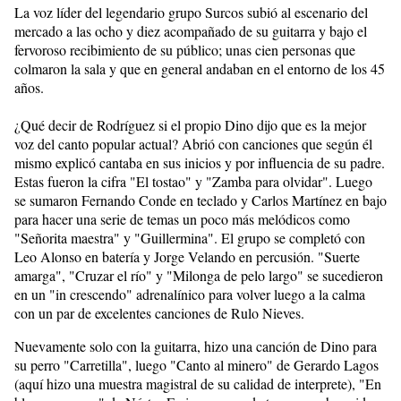
La voz líder del legendario grupo Surcos subió al escenario del
mercado a las ocho y diez acompañado de su guitarra y bajo el
fervoroso recibimiento de su público; unas cien personas que
colmaron la sala y que en general andaban en el entorno de los 45
años.
¿Qué decir de Rodríguez si el propio Dino dijo que es la mejor
voz del canto popular actual? Abrió con canciones que según él
mismo explicó cantaba en sus inicios y por influencia de su padre.
Estas fueron la cifra "El tostao" y "Zamba para olvidar". Luego
se sumaron Fernando Conde en teclado y Carlos Martínez en bajo
para hacer una serie de temas un poco más melódicos como
"Señorita maestra" y "Guillermina". El grupo se completó con
Leo Alonso en batería y Jorge Velando en percusión. "Suerte
amarga", "Cruzar el río" y "Milonga de pelo largo" se sucedieron
en un "in crescendo" adrenalínico para volver luego a la calma
con un par de excelentes canciones de Rulo Nieves.
Nuevamente solo con la guitarra, hizo una canción de Dino para
su perro "Carretilla", luego "Canto al minero" de Gerardo Lagos
(aquí hizo una muestra magistral de su calidad de interprete), "En