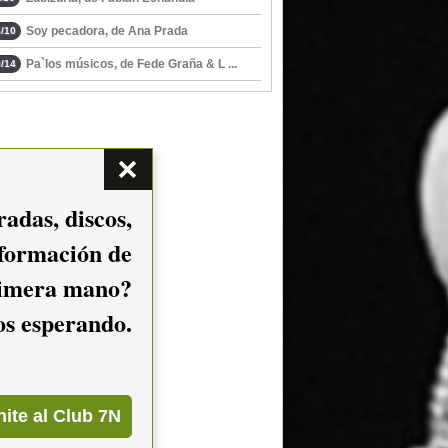
Soy pecadora, de Ana Prada
/10
Pa`los músicos, de Fede Graña & L ...
/14
adas, discos,
nformación de
imera mano?
mos esperando.