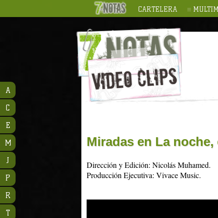
CARTELERA
MULTIM
A
C
E
Miradas en La noche, 
M
J
Dirección y Edición: Nicolás Muhamed.
Producción Ejecutiva: Vivace Music.
P
R
T