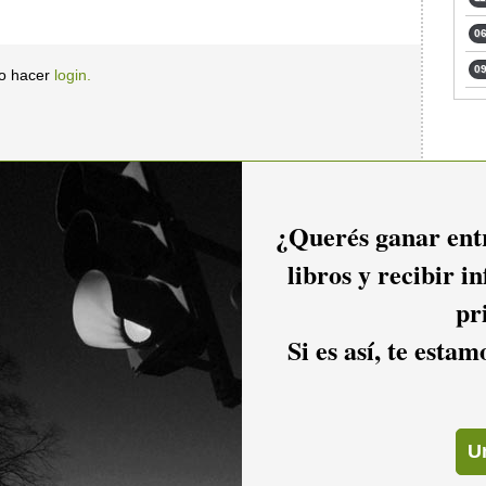
06
09
io hacer
login.
¿Querés ganar entr
libros y recibir i
pr
Si es así, te esta