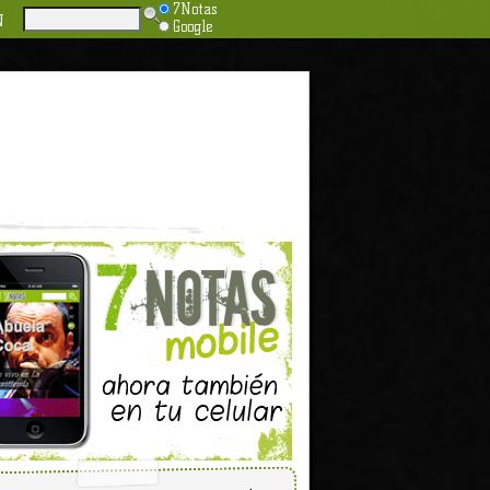
7Notas
N
Google