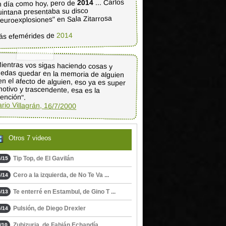
... Carlos
2014
 día como hoy, pero de
intana presentaba su disco
euroexplosiones" en Sala Zitarrosa
2014
ás efemérides de
ientras vos sigas haciendo cosas y
edas quedar en la memoria de alguien
en el afecto de alguien, eso ya es super
otivo y trascendente, esa es la
tención".
rio Villagrán, 16/7/2000
Otros 7 videos
Tip Top, de El Gavilán
/15
Cero a la izquierda, de No Te Va ...
/14
Te enterré en Estambul, de Gino T ...
/13
Pulsión, de Diego Drexler
/14
Zubizuria, de Fabián Echandía
/10