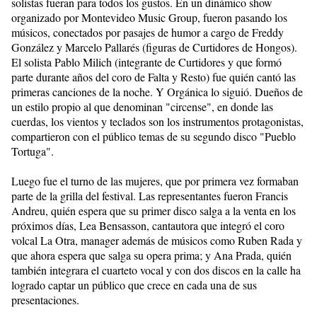
solistas fueran para todos los gustos. En un dinámico show
organizado por Montevideo Music Group, fueron pasando los
músicos, conectados por pasajes de humor a cargo de Freddy
González y Marcelo Pallarés (figuras de Curtidores de Hongos).
El solista Pablo Milich (integrante de Curtidores y que formó
parte durante años del coro de Falta y Resto) fue quién cantó las
primeras canciones de la noche. Y Orgánica lo siguió. Dueños de
un estilo propio al que denominan "circense", en donde las
cuerdas, los vientos y teclados son los instrumentos protagonistas,
compartieron con el público temas de su segundo disco "Pueblo
Tortuga".
Luego fue el turno de las mujeres, que por primera vez formaban
parte de la grilla del festival. Las representantes fueron Francis
Andreu, quién espera que su primer disco salga a la venta en los
próximos días, Lea Bensasson, cantautora que integró el coro
volcal La Otra, manager además de músicos como Ruben Rada y
que ahora espera que salga su opera prima; y Ana Prada, quién
también integrara el cuarteto vocal y con dos discos en la calle ha
logrado captar un público que crece en cada una de sus
presentaciones.