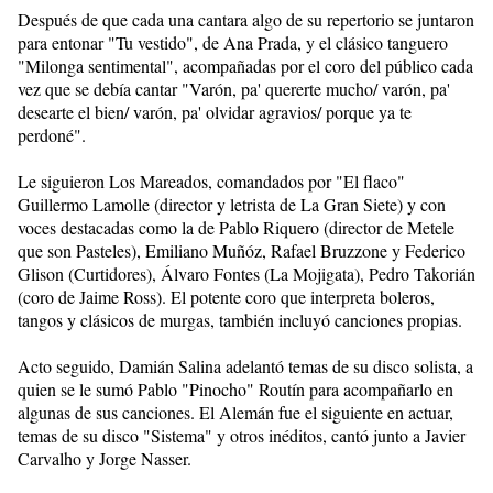
Después de que cada una cantara algo de su repertorio se juntaron
para entonar "Tu vestido", de Ana Prada, y el clásico tanguero
"Milonga sentimental", acompañadas por el coro del público cada
vez que se debía cantar "Varón, pa' quererte mucho/ varón, pa'
desearte el bien/ varón, pa' olvidar agravios/ porque ya te
perdoné".
Le siguieron Los Mareados, comandados por "El flaco"
Guillermo Lamolle (director y letrista de La Gran Siete) y con
voces destacadas como la de Pablo Riquero (director de Metele
que son Pasteles), Emiliano Muñóz, Rafael Bruzzone y Federico
Glison (Curtidores), Álvaro Fontes (La Mojigata), Pedro Takorián
(coro de Jaime Ross). El potente coro que interpreta boleros,
tangos y clásicos de murgas, también incluyó canciones propias.
Acto seguido, Damián Salina adelantó temas de su disco solista, a
quien se le sumó Pablo "Pinocho" Routín para acompañarlo en
algunas de sus canciones. El Alemán fue el siguiente en actuar,
temas de su disco "Sistema" y otros inéditos, cantó junto a Javier
Carvalho y Jorge Nasser.