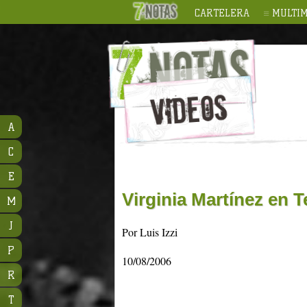
CARTELERA
MULTIM
A
C
E
Virginia Martínez en T
M
J
Por Luis Izzi
P
10/08/2006
R
T