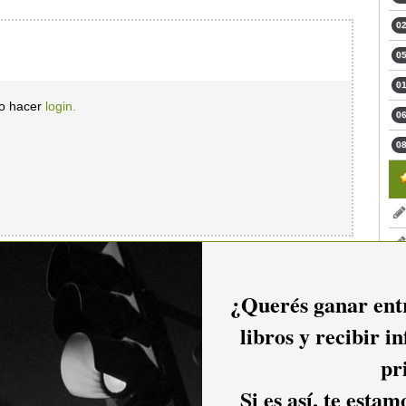
02
05
01
io hacer
login.
06
08
¿Querés ganar entr
libros y recibir i
pr
Si es así, te esta