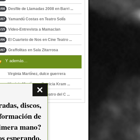
Desfile de Llamadas 2008 en Barri ...
/08
Yamandú Costas en Teatro Solís
/07
Video-Entrevista a Mamaclan
/15
El Cuarteto de Nos en Cine Teatro ...
/06
Graffolitas en Sala Zitarrosa
/07
Y además...
Virginia Martínez, dulce guerrera
Virginia Martínez y Patricia Kram ...
Virginia Martínez en Teatro del C ...
adas, discos,
nformación de
imera mano?
mos esperando.