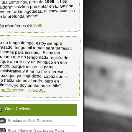
... Los
1998
 día como hoy, pero de
aidores volvía a presentar en El Galpón,
con entradas agotadas, el show acústico
n la profunda noche"
1998
ás efemérides de
o no tengo tiempo, estoy siempre
rasado: tengo mil temas para terminar,
l temas para escribir... Estoy tan
upado que no tengo nada registrado,
rque aparte soy un pelotudo en ese
entido, porque eso es la parte
ministrativa y a mí no me interesa…
paz que ya está dicho, capaz que si
go hablando es al pedo, pero en
finitiva, yo doy puntadas sin hilo".
go Fattoruso, 14/5/2005
Otros 7 videos
Marulata en Sala Zitarrosa
/07
Ruben Rada en Sala Zavala Muniz
/12