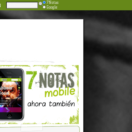
7Notas
N
Google