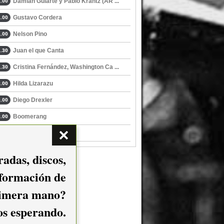
Damián Gularte y Pablo Krantz (AR ...
.00
Gustavo Cordera
.00
Nelson Pino
.00
Juan el que Canta
.30
Cristina Fernández, Washington Ca ...
.30
Hilda Lizarazu
.00
Diego Drexler
.00
Boomerang
.00
Canciones al Cubo
.00
adas, discos,
nformación de
imera mano?
mos esperando.