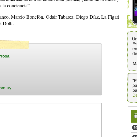
y la conciencia”.
nco, Marcio Bonefón, Odair Tabarez, Diego Díaz, La Figari
 Dotti.
Un
Es
en
d
rrosa
M
"E
pa
com.uy
ba
Da
20