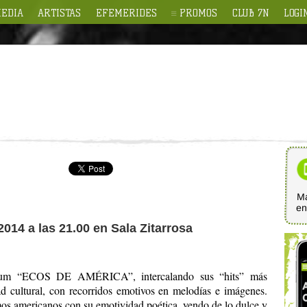
EDIA
ARTISTAS
EFEMERIDES
PROMOS
CLUB 7N
LOGI
Ma
e
2014 a las 21.00 en Sala Zitarrosa
bum “ECOS DE AMÉRICA”, intercalando sus “hits” más
d cultural, con recorridos emotivos en melodías e imágenes.
mos americanos con su emotividad poética, yendo de lo dulce y