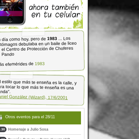
... Los
1983
 día como hoy, pero de
tómagos debutaba en un baile de liceo
 el Centro de Protección de Choferes
e Pando
1983
ás efemérides de
l estilo que más te enseña es la calle, y
ra tocar lo que más te enseña es una
nda".
niel González (Wizard), 17/6/2001
Otros eventos para el 28/11
Homenaje a Julio Sosa
.30