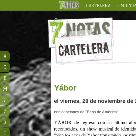
CARTELERA
MULTIM
A
C
E
Yábor
M
J
el viernes, 28 de noviembre de 
P
con canciones de "Ecos de América"
R
YÁBOR de regreso con su último ál
reconocidos, un show musical de identida
T
"Son los ecos de Yábor transitando los rit