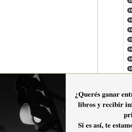
21
21
21
21
21
22
22
22
22
¿Querés ganar entr
libros y recibir i
pr
io hacer
login.
Si es así, te esta