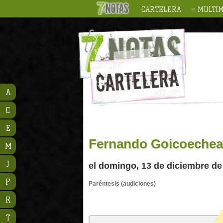
CARTELERA
MULTIM
A
C
E
Fernando Goicoechea
M
J
el domingo, 13 de diciembre de 
P
Paréntesis (audiciones)
R
T