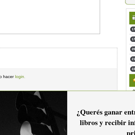
17
17
20
21
22
io hacer
login.
¿Querés ganar entr
libros y recibir i
pr