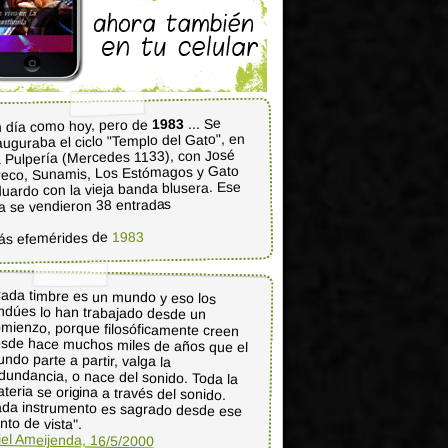
... Se
1983
 día como hoy, pero de
auguraba el ciclo "Templo del Gato", en
 Pulpería (Mercedes 1133), con José
eco, Sunamis, Los Estómagos y Gato
uardo con la vieja banda blusera. Ese
a se vendieron 38 entradas
1983
ás efemérides de
ada timbre es un mundo y eso los
indúes lo han trabajado desde un
mienzo, porque filosóficamente creen
sde hace muchos miles de años que el
undo parte a partir, valga la
dundancia, o nace del sonido. Toda la
teria se origina a través del sonido.
da instrumento es sagrado desde ese
nto de vista".
iel Ameijenda, 16/5/2000