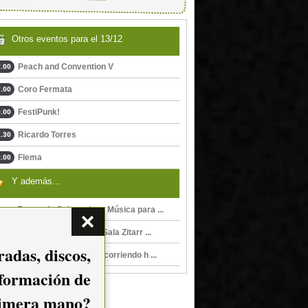
Otros eventos para el 13/12
Peach and Convention V
.00
Coro Fermata
.00
FestiPunk!
.00
Ricardo Torres
.30
Flema
.00
Y además...
Fernando Goicoechea, Música para ...
Historias de tango en Sala Zitarr ...
adas, discos,
Historias de tango, Recorriendo h ...
nformación de
imera mano?