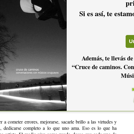
pr
an Chaín)…
maravillosos escritos dejados en mi poder a la hora
Si es así, te esta
merecen ser publicados por su alto contenido humorístico…
sicos invitados? ¿Qué cosas fundamentales han aportado
 que uno no puede hacer, eso es enriquecimiento puro;
Tabaré
ina de Palma, Damian Gularte, los D-Cima, Lola Kiayes
y su
Además, te llevás de
l disco dieron lo mejor de sí y les estoy muy agradecido.
“Cruce de caminos. Con
sical y qué elementos esenciales aportó?
Músi
inante que me enriquece como artista todo el tiempo, amo la
 son claves.
mbiado en su música y en el medio musical en estos años
 a cometer errores, mejorarse, sacarle brillo a las virtudes y
s, dedicarse completo a lo que uno ama. Eso es lo que ha