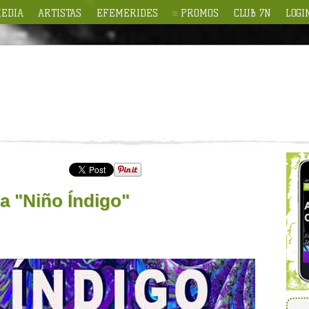
EDIA
ARTISTAS
EFEMERIDES
PROMOS
CLUB 7N
LOGI
a "Niño Índigo"