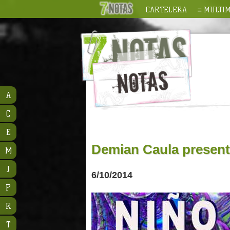
CARTELERA
MULTIM
A
C
E
Demian Caula present
M
J
6/10/2014
P
R
T