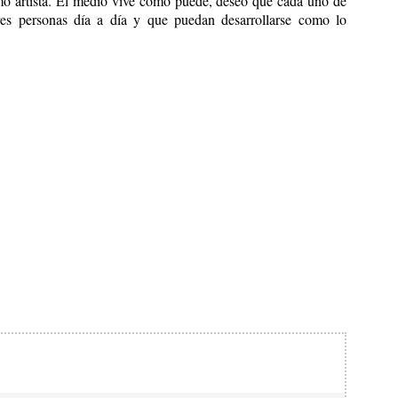
o artista. El medio vive como puede, deseo que cada uno de
res personas día a día y que puedan desarrollarse como lo