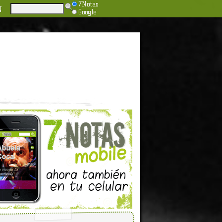
7Notas
N
Google