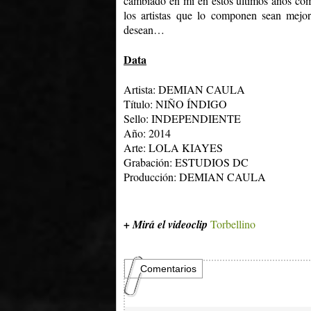
cambiado en mí en estos últimos años com
los artistas que lo componen sean mejo
desean…
Data
Artista: DEMIAN CAULA
Título:
NIÑO ÍNDIGO
Sello: INDEPENDIENTE
Año: 2014
Arte:
LOLA KIAYES
Grabación: ESTUDIOS DC
Producción: DEMIAN CAULA
+ Mirá el videoclip
Torbellino
Comentarios