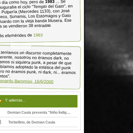
... Se
1983
 día como hoy, pero de
auguraba el ciclo "Templo del Gato", en
 Pulpería (Mercedes 1133), con José
eco, Sunamis, Los Estómagos y Gato
uardo con la vieja banda blusera. Ese
a se vendieron 38 entradas
1983
ás efemérides de
..teníamos un discurso completamente
ferente, nosotros no éramos dark, no
amos ni siquiera punk, a pesar de que
bíamos adoptado la estética del punk
ro no éramos punk, ni dark, ni... éramos
ntos".
onardo Baroncini, 16/6/2000
Y además...
Demian Caula presenta "Niño Índig ...
Torbellino, de Demian Caula