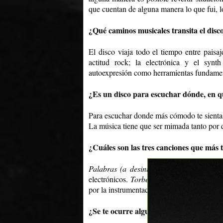
que cuentan de alguna manera lo que fui, 
¿Qué caminos musicales transita el disc
El disco viaja todo el tiempo entre paisaj
actitud rock; la electrónica y el syn
autoexpresión como herramientas fundamen
¿Es un disco para escuchar dónde, en 
Para escuchar donde más cómodo te sientas
La música tiene que ser mimada tanto por
¿Cuáles son las tres canciones que más 
Palabras (a desintoxicar)
por ser la más 
electrónicos.
Torbellino
por ser la canción
por la instrumentación y sonoridad lograda
¿Se te ocurre alguna anécdota sucedida