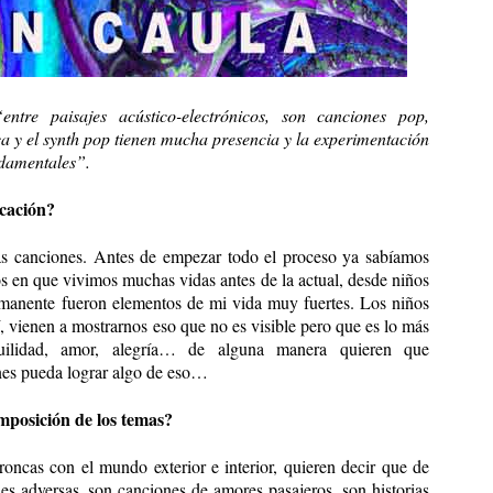
tre paisajes acústico-electrónicos, son canciones pop,
nica y el synth pop tienen mucha presencia y la experimentación
ndamentales”.
icación?
as canciones. Antes de empezar todo el proceso ya sabíamos
s en que vivimos muchas vidas antes de la actual, desde niños
permanente fueron elementos de mi vida muy fuertes. Los niños
 vienen a mostrarnos eso que no es visible pero que es lo más
nquilidad, amor, alegría… de alguna manera quieren que
nes pueda lograr algo de eso…
mposición de los temas?
 broncas con el mundo exterior e interior, quieren decir que de
nes adversas, son canciones de amores pasajeros, son historias