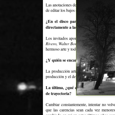
Las anotaciones de bajo del
Sr. Rock (Ju
de editar los bajos que en algún momento 
¿En el disco participan distintos mú
directamente a las canciones?
Los invitados aportan a las canciones lo
Rivero, Walter Bordoni, Juan Chaín, Pap
hermoso arte y todo los que participaron de
¿Y quién se encargó de la producción mu
La producción artística es un mundo fasc
producción y el detalle y el perfeccionismo
La última, ¿qué cosas creés que han ca
de trayectoria?
Cambiar constantemente, intentar no volver
que las carencias sean cada vez menore