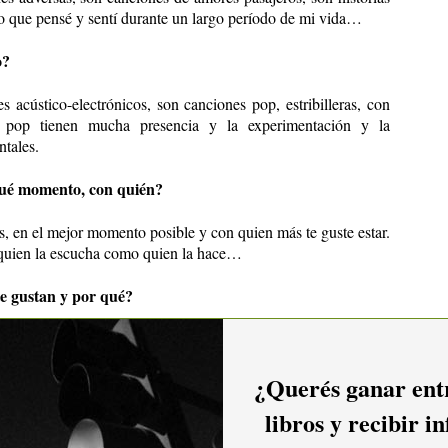
lo que pensé y sentí durante un largo período de mi vida…
o?
es acústico-electrónicos, son canciones pop, estribilleras, con
th pop tienen mucha presencia y la experimentación y la
tales.
qué momento, con quién?
, en el mejor momento posible y con quien más te guste estar.
 quien la escucha como quien la hace…
te gustan y por qué?
representativa del disco en cuanto a esos mundos acústico-
 más pop estribillera que el disco contiene. Y
Casi perfección
¿Querés ganar entr
. Estas 3 canciones fueron elegidas como cortes de difusión.
libros y recibir i
 durante el proceso de grabación?