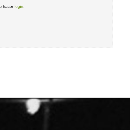
io hacer
login.