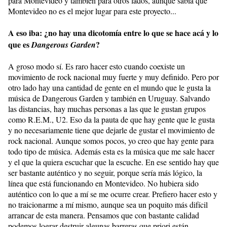
para Montevideo y también para otros lados, aunque sabía que
Montevideo no es el mejor lugar para este proyecto...
A eso iba: ¿no hay una dicotomía entre lo que se hace acá y lo
que es
?
Dangerous Garden
A groso modo sí. Es raro hacer esto cuando coexiste un
movimiento de rock nacional muy fuerte y muy definido. Pero por
otro lado hay una cantidad de gente en el mundo que le gusta la
música de Dangerous Garden y también en Uruguay. Salvando
las distancias, hay muchas personas a las que le gustan grupos
como R.E.M., U2. Eso da la pauta de que hay gente que le gusta
y no necesariamente tiene que dejarle de gustar el movimiento de
rock nacional. Aunque somos pocos, yo creo que hay gente para
todo tipo de música. Además esta es la música que me sale hacer
y el que la quiera escuchar que la escuche. En ese sentido hay que
ser bastante auténtico y no seguir, porque sería más lógico, la
línea que está funcionando en Montevideo. No hubiera sido
auténtico con lo que a mí se me ocurre crear. Prefiero hacer esto y
no traicionarme a mí mismo, aunque sea un poquito más difícil
arrancar de esta manera. Pensamos que con bastante calidad
podemos lograr destruir algunas barreras que priori están