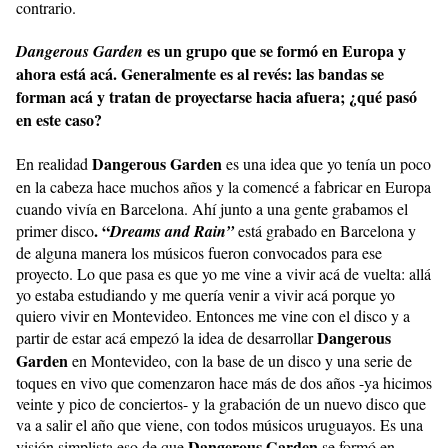
contrario.
es un grupo que se formó en Europa y
Dangerous Garden
ahora está acá. Generalmente es al revés: las bandas se
forman acá y tratan de proyectarse hacia afuera; ¿qué pasó
en este caso?
Dangerous Garden
En realidad
es una idea que yo tenía un poco
en la cabeza hace muchos años y la comencé a fabricar
en Europa
cuando vivía en Barcelona. Ahí junto a una gente grabamos el
. “
primer disco
Dreams and Rain”
está grabado en Barcelona y
de alguna manera los músicos fueron convocados para ese
proyecto. Lo que pasa es que yo me vine a vivir acá de vuelta: allá
yo estaba estudiando y me quería venir a vivir acá porque yo
quiero vivir en Montevideo. Entonces me vine con el disco y a
Dangerous
partir de estar acá empezó la idea de desarrollar
Garden
en Montevideo, con la base de un disco y una serie de
toques en vivo que comenzaron hace más de dos años -ya hicimos
veinte y pico de conciertos- y la grabación de un nuevo disco que
va a salir el año que viene, con todos músicos uruguayos. Es una
Dangerous Garden
visión simplista eso de que
se formó en