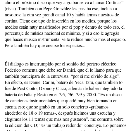
ahora el próximo disco que voy a grabar se va a llamar Cortinas”
(risas). También con Pepe González les pasaba eso, incluso a
nosotros; la otra vez prendí canal 10 y había temas nuestros de
cortina. Tiene ese tipo de inserción en los medios, porque los
medios están muy masificados por el pop y dentro de todo eso, el
porcentaje de música nacional es mínimo, y si a eso le agregás
que hacés música instrumental se te reduce mucho más el espacio.
Pero también hay que crearse los espacios...
Él dialogo es interrumpido por el sonido del portero eléctrico.
Federico comenta que debe ser Daniel, que él lo llamó para que
también participara de la entrevista: “por si me olvido de algo”.
En efecto, es Daniel Carini, batero de Yeca Tatú, que también lo
fue de Post Coito, Ozono y Cuco, además de haber integrado la
batería de Falta y Resto en el ´95, ´96, ´99 y 2000. “Es un disco
de canciones instrumentales que quedó muy bien tomando en
cuenta eso; que se grabó en un solo concierto -grabamos
alrededor de 18 o 19 temas-, después hicimos una escucha y
elegimos los 11 temas que más nos gustaron”, me comenta sobre
la edición del CD; “es un trabajo redondo” concluye. Lo ponemos