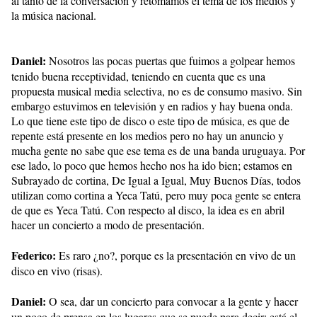
al tanto de la conversación y retomamos el tema de los medios y
la música nacional.
Daniel:
Nosotros las pocas puertas que fuimos a golpear hemos
tenido buena receptividad, teniendo en cuenta que es una
propuesta musical media selectiva, no es de consumo masivo. Sin
embargo estuvimos en televisión y en radios y hay buena onda.
Lo que tiene este tipo de disco o este tipo de música, es que de
repente está presente en los medios pero no hay un anuncio y
mucha gente no sabe que ese tema es de una banda uruguaya. Por
ese lado, lo poco que hemos hecho nos ha ido bien; estamos en
Subrayado de cortina, De Igual a Igual, Muy Buenos Días, todos
utilizan como cortina a Yeca Tatú, pero muy poca gente se entera
de que es Yeca Tatú. Con respecto al disco, la idea es en abril
hacer un concierto a modo de presentación.
Federico:
Es raro ¿no?, porque es la presentación en vivo de un
disco en vivo (risas).
Daniel:
O sea, dar un concierto para convocar a la gente y hacer
un poco de prensa en los lugares que se puede para decir: está el