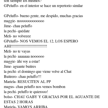
son siempre los mismos?
GPeluffo- en el interior se hace un repertorio similar
GPeluffo- bueno gente, me despido, muchas gracias
maggie- nooooooooooooo
Jime- chau peluffo
la pechi- quédate
Meli- no volveeee
GPeluffo- NOS VEMOS EL 12, LOS ESPERO
AHI!!!!!!!!!!!!!!!!!!!!!!!!!!!!!!
Meli- no te vayas
la pechi- aaaaaaa noooooo
maggie- àhi voy a estar!
Jime- aguante buitres
la pechi- el domingo que viene volve al Chat
Buitrero- chau peluffo!!!
Mariela- RESUCITEN AL PP
magus- chau peluffo nos vemos bombon
la pechi- peluffo te quierooo!
bolso- CHAU GABY Y GRACIAS POR EL AGUANTE DE
ESTAS 2 HORAS
Mariela- VAMO'S ARRIBA