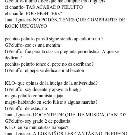
GPeluffo- ultimo disco que me compre: Foo Fighters
el chanfle- TAS ACABADO PELUFFO !
el chanfle- FOO FIGHTERs?
Juan_Ignacio- NO PODÉS, TENES QUE COMPRARTE DE
ROCK URUGUAYO
pechita- peluffo parodi sigue siendo apicultor o no ?
GPeluffo- eso es una mentira
GPeluffo- fue para la clasica pregunta periodistica; A que se
dedican?
pechita- peluffo tonce el pepe no es escribano?
GPeluffo- el pepe se dedica a ir al bacilon
KLO- que opinas de la huelga de la universidad?
GPeluffo- soy docente y apoyo la huelga
magu- peluffo comunista jajaja
magu- hablando en serio fuiste a alguna marcha?
GPeluffo- de estas, no
Juan_Ignacio- DOCENTE DE QUE, DE MUSICA, CANTO?
GPeluffo- soy grado 2 de pediatria
KLO- en ke mutualistas trabajas?
Juan_Ignacio- A LOS NIÑOS LES CANTÁS NO TE PUEDO