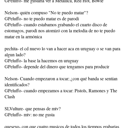
GPeluffo- me gustaria ver a Metallica, Red Hot, Bowie
Nelson- quién compuso "No te puedo matar"?
GPeluffo- no te puedo matar es de parodi
GPeluffo- cuando estabamos grabando el cuarto disco de
estomagos, parodi nos atomizó con la melodia de no te puedo
matar en la armónica
pechita- el cd nuevo lo van a hacer aca en uruguay o se van para
algun lado?
GPeluffo- la base la hacemos en uruguay
GPeluffo- depende del dinero que tengamos para producir
Nelson- Cuando empezaron a tocar; ¿con qué banda se sentían
identificados?
GPeluffo- cuando empezamos a tocar: Pistols, Ramones y The
Clash
SLVulture- que pensas de mtv?
GPeluffo- mtv: no me gusta
queseyo- con que cuatro musicos de todos los tiempos grabarias