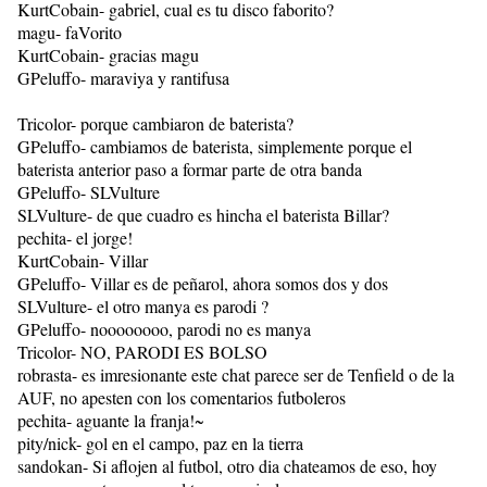
KurtCobain- gabriel, cual es tu disco faborito?
magu- faVorito
KurtCobain- gracias magu
GPeluffo- maraviya y rantifusa
Tricolor- porque cambiaron de baterista?
GPeluffo- cambiamos de baterista, simplemente porque el
baterista anterior paso a formar parte de otra banda
GPeluffo- SLVulture
SLVulture- de que cuadro es hincha el baterista Billar?
pechita- el jorge!
KurtCobain- Villar
GPeluffo- Villar es de peñarol, ahora somos dos y dos
SLVulture- el otro manya es parodi ?
GPeluffo- noooooooo, parodi no es manya
Tricolor- NO, PARODI ES BOLSO
robrasta- es imresionante este chat parece ser de Tenfield o de la
AUF, no apesten con los comentarios futboleros
pechita- aguante la franja!~
pity/nick- gol en el campo, paz en la tierra
sandokan- Si aflojen al futbol, otro dia chateamos de eso, hoy