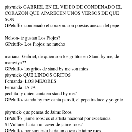
pity/nick- GABRIEL EN EL VIDEO DE CONDENADO EL
CORAZON QUE APARECEN UNOS VERSOS DE QUE
SON
GPeluffo- condenado el corazon: son poesias anexas del pepe
Nelson- te gustan Los Piojos?
GPeluffo- Los Piojos: no mucho
mariana- Gabriel, de quien son los grititos en Stand by me, de
maraviya??
GPeluffo- los gritos de stand by me son mios
pity/nick- QUE LINDOS GRITOS
Fernanda- LOS MEJORES
Fernanda- JA JA
pechita- y quien canta en stand by me?
GPeluffo- standa by me: canta parodi, el pepe traduce y yo grito
pity/nick- que pensas de Jaime Roos
GPeluffo- jaime roos: es el artista nacional por excelencia
SLVulture- harían un cover de jaime roos?
GPeluffo- por supuesto haria un cover de jaime roos