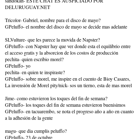
sandokan- ESTE CHAT ES AUSPICIADO POR
DELURUGUAY.NET
Tricolor- Gabriel, nombre para el disco de mayo?
GPeluffo- el nombre del disco de mayo se decide mas adelante
SLVulture- que les parece la movida de Napster?
GPeluffo- con Napster hay que ver donde esta el equilibrio entre
el acceso gratis y la absorcion de los costos de producción
pechita- quien escribio morel?
GPeluffo- yo
pechita- en quien te inspiraste?
GPeluffo- sobre morel, me inspire en el cuento de Bioy Casares,
La invensión de Morel pity/nick- sos un tierno, esta de mas morel
Jime- como estuvieron los toques del fin de semana?
GPeluffo- los toques del fin de semana estuvieron buenisimos
GPeluffo- en tacuarembo, se nota el progreso año a año en cuanto
a la adhesión de la gente
magu- que dia cumplis peluffo?
GPeluffo- 23 de octubre