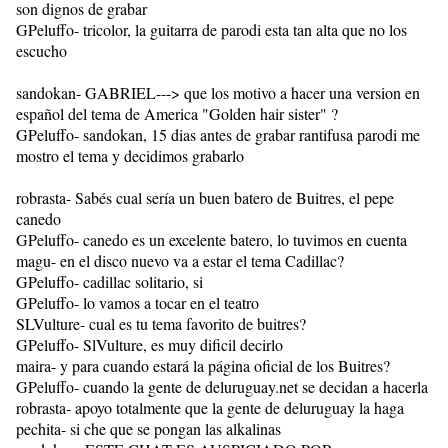
son dignos de grabar
GPeluffo- tricolor, la guitarra de parodi esta tan alta que no los
escucho
sandokan- GABRIEL---> que los motivo a hacer una version en
español del tema de America "Golden hair sister" ?
GPeluffo- sandokan, 15 dias antes de grabar rantifusa parodi me
mostro el tema y decidimos grabarlo
robrasta- Sabés cual sería un buen batero de Buitres, el pepe
canedo
GPeluffo- canedo es un excelente batero, lo tuvimos en cuenta
magu- en el disco nuevo va a estar el tema Cadillac?
GPeluffo- cadillac solitario, si
GPeluffo- lo vamos a tocar en el teatro
SLVulture- cual es tu tema favorito de buitres?
GPeluffo- SlVulture, es muy dificil decirlo
maira- y para cuando estará la página oficial de los Buitres?
GPeluffo- cuando la gente de deluruguay.net se decidan a hacerla
robrasta- apoyo totalmente que la gente de deluruguay la haga
pechita- si che que se pongan las alkalinas