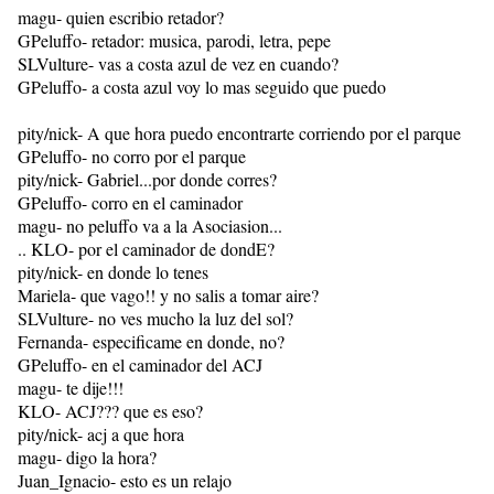
magu- quien escribio retador?
GPeluffo- retador: musica, parodi, letra, pepe
SLVulture- vas a costa azul de vez en cuando?
GPeluffo- a costa azul voy lo mas seguido que puedo
pity/nick- A que hora puedo encontrarte corriendo por el parque
GPeluffo- no corro por el parque
pity/nick- Gabriel...por donde corres?
GPeluffo- corro en el caminador
magu- no peluffo va a la Asociasion...
.. KLO- por el caminador de dondE?
pity/nick- en donde lo tenes
Mariela- que vago!! y no salis a tomar aire?
SLVulture- no ves mucho la luz del sol?
Fernanda- especificame en donde, no?
GPeluffo- en el caminador del ACJ
magu- te dije!!!
KLO- ACJ??? que es eso?
pity/nick- acj a que hora
magu- digo la hora?
Juan_Ignacio- esto es un relajo