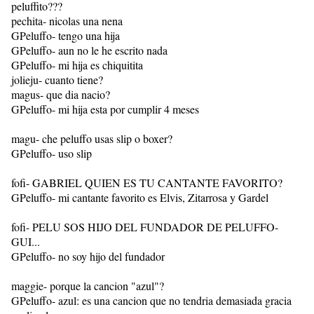
peluffito???
pechita- nicolas una nena
GPeluffo- tengo una hija
GPeluffo- aun no le he escrito nada
GPeluffo- mi hija es chiquitita
jolieju- cuanto tiene?
magus- que dia nacio?
GPeluffo- mi hija esta por cumplir 4 meses
magu- che peluffo usas slip o boxer?
GPeluffo- uso slip
fofi- GABRIEL QUIEN ES TU CANTANTE FAVORITO?
GPeluffo- mi cantante favorito es Elvis, Zitarrosa y Gardel
fofi- PELU SOS HIJO DEL FUNDADOR DE PELUFFO-
GUI...
GPeluffo- no soy hijo del fundador
maggie- porque la cancion "azul"?
GPeluffo- azul: es una cancion que no tendria demasiada gracia