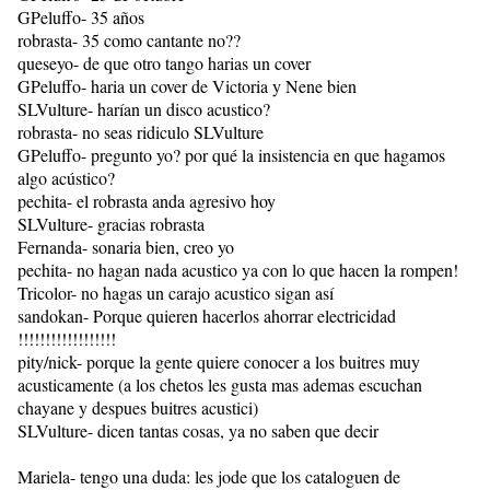
GPeluffo- 35 años
robrasta- 35 como cantante no??
queseyo- de que otro tango harias un cover
GPeluffo- haria un cover de Victoria y Nene bien
SLVulture- harían un disco acustico?
robrasta- no seas ridiculo SLVulture
GPeluffo- pregunto yo? por qué la insistencia en que hagamos
algo acústico?
pechita- el robrasta anda agresivo hoy
SLVulture- gracias robrasta
Fernanda- sonaria bien, creo yo
pechita- no hagan nada acustico ya con lo que hacen la rompen!
Tricolor- no hagas un carajo acustico sigan así
sandokan- Porque quieren hacerlos ahorrar electricidad
!!!!!!!!!!!!!!!!!!
pity/nick- porque la gente quiere conocer a los buitres muy
acusticamente (a los chetos les gusta mas ademas escuchan
chayane y despues buitres acustici)
SLVulture- dicen tantas cosas, ya no saben que decir
Mariela- tengo una duda: les jode que los cataloguen de