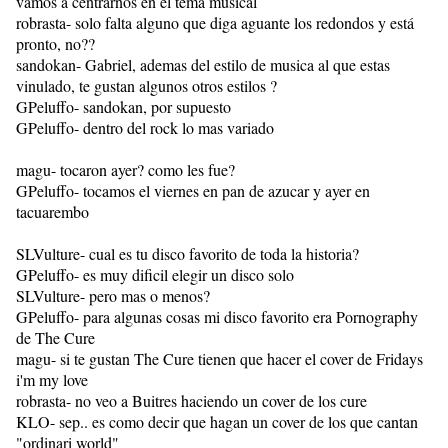
vamos a centrarnos en el tema musical
robrasta- solo falta alguno que diga aguante los redondos y está
pronto, no??
sandokan- Gabriel, ademas del estilo de musica al que estas
vinulado, te gustan algunos otros estilos ?
GPeluffo- sandokan, por supuesto
GPeluffo- dentro del rock lo mas variado
magu- tocaron ayer? como les fue?
GPeluffo- tocamos el viernes en pan de azucar y ayer en
tacuarembo
SLVulture- cual es tu disco favorito de toda la historia?
GPeluffo- es muy dificil elegir un disco solo
SLVulture- pero mas o menos?
GPeluffo- para algunas cosas mi disco favorito era Pornography
de The Cure
magu- si te gustan The Cure tienen que hacer el cover de Fridays
i'm my love
robrasta- no veo a Buitres haciendo un cover de los cure
KLO- sep.. es como decir que hagan un cover de los que cantan
"ordinari world"