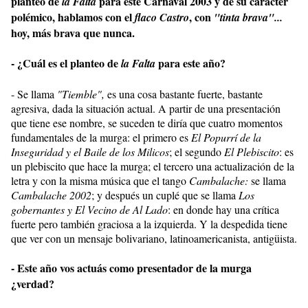
planteo de
para este Carnaval 2003 y de su carácter
la Falta
polémico, hablamos con el
, con
flaco Castro
"tinta brava"...
hoy, más brava que nunca.
- ¿Cuál es el planteo de
para este año?
la Falta
- Se llama
"Tiemble",
es una cosa bastante fuerte, bastante
agresiva, dada la situación actual. A partir de una presentación
que tiene ese nombre, se suceden te diría que cuatro momentos
fundamentales de la murga: el primero es
El Popurrí de la
Inseguridad y el Baile de los Milicos
; el segundo
El Plebiscito
: es
un plebiscito que hace la murga; el tercero una actualización de la
letra y con la misma música que el tango
Cambalache:
se llama
Cambalache 2002
; y después un cuplé que se llama
Los
gobernantes y El Vecino de Al Lado
: en donde hay una crítica
fuerte pero también graciosa a la izquierda. Y la despedida tiene
que ver con un mensaje bolivariano, latinoamericanista, antigüista.
- Este año vos actuás como presentador de la murga
¿verdad?