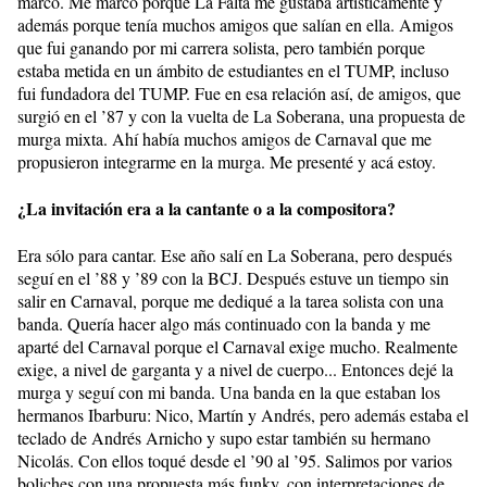
marcó. Me marcó porque La Falta me gustaba artísticamente y
además porque tenía muchos amigos que salían en ella. Amigos
que fui ganando por mi carrera solista, pero también porque
estaba metida en un ámbito de estudiantes en el TUMP, incluso
fui fundadora del TUMP. Fue en esa relación así, de amigos, que
surgió en el ’87 y con la vuelta de La Soberana, una propuesta de
murga mixta. Ahí había muchos amigos de Carnaval que me
propusieron integrarme en la murga. Me presenté y acá estoy.
¿La invitación era a la cantante o a la compositora?
Era sólo para cantar. Ese año salí en La Soberana, pero después
seguí en el ’88 y ’89 con la BCJ. Después estuve un tiempo sin
salir en Carnaval, porque me dediqué a la tarea solista con una
banda. Quería hacer algo más continuado con la banda y me
aparté del Carnaval porque el Carnaval exige mucho. Realmente
exige, a nivel de garganta y a nivel de cuerpo... Entonces dejé la
murga y seguí con mi banda. Una banda en la que estaban los
hermanos Ibarburu: Nico, Martín y Andrés, pero además estaba el
teclado de Andrés Arnicho y supo estar también su hermano
Nicolás. Con ellos toqué desde el ’90 al ’95. Salimos por varios
boliches con una propuesta más funky, con interpretaciones de