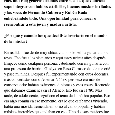
rock and roll; géneros distintos entre sí, a los que Gabriela
supo integrar con hábiles estribillos, buenos músicos invitados
y las voces de Fernando Cabrera y Rubén Rada
enhebrándolo todo. Una oportunidad para conocer o
reencontrar a esta joven y madura artista.
¿Por qué y cuándo fue que decidiste insertarte en el mundo
de la música?
En realidad fue desde muy chica, cuando le pedí la guitarra a los
reyes. Eso fue a los siete años y aquí estoy treinta años después...
Empecé como cualquier persona, estudiando con mi guitarra con
una profesora de barrio –Gladys- en Paso Carrasco donde me crié
y pasé mi niñez. Después fui experimentando con otros docentes,
más concertistas como Ademar Núñez, pero eso era más de
conservatorio: habían exámenes, diplomas y esas cosas. Recuerdo
que dábamos exámenes en el Ateneo. Eso fue en el ’80. Más
tarde, de adolescente, seguí con el tema de la música popular. Eso
era algo común en ese momento, era lo que estábamos viviendo,
había una movida tremenda en torno al canto popular y habían
músicos increíbles que andaban en eso. Uno de esos músicos fue