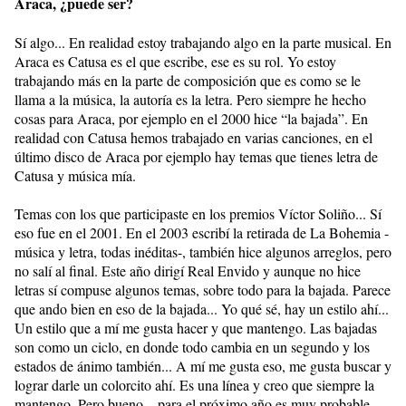
Araca, ¿puede ser?
Sí algo... En realidad estoy trabajando algo en la parte musical. En
Araca es Catusa es el que escribe, ese es su rol. Yo estoy
trabajando más en la parte de composición que es como se le
llama a la música, la autoría es la letra. Pero siempre he hecho
cosas para Araca, por ejemplo en el 2000 hice “la bajada”. En
realidad con Catusa hemos trabajado en varias canciones, en el
último disco de Araca por ejemplo hay temas que tienes letra de
Catusa y música mía.
Temas con los que participaste en los premios Víctor Soliño... Sí
eso fue en el 2001. En el 2003 escribí la retirada de La Bohemia -
música y letra, todas inéditas-, también hice algunos arreglos, pero
no salí al final. Este año dirigí Real Envido y aunque no hice
letras sí compuse algunos temas, sobre todo para la bajada. Parece
que ando bien en eso de la bajada... Yo qué sé, hay un estilo ahí...
Un estilo que a mí me gusta hacer y que mantengo. Las bajadas
son como un ciclo, en donde todo cambia en un segundo y los
estados de ánimo también... A mí me gusta eso, me gusta buscar y
lograr darle un colorcito ahí. Es una línea y creo que siempre la
mantengo. Pero bueno... para el próximo año es muy probable