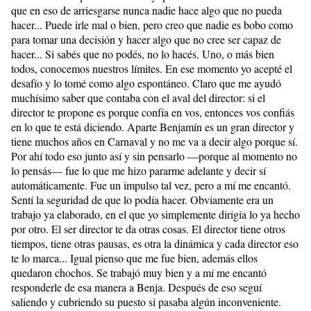
que en eso de arriesgarse nunca nadie hace algo que no pueda
hacer... Puede irle mal o bien, pero creo que nadie es bobo como
para tomar una decisión y hacer algo que no cree ser capaz de
hacer... Si sabés que no podés, no lo hacés. Uno, o más bien
todos, conocemos nuestros límites. En ese momento yo acepté el
desafío y lo tomé como algo espontáneo. Claro que me ayudó
muchísimo saber que contaba con el aval del director: si el
director te propone es porque confía en vos, entonces vos confiás
en lo que te está diciendo. Aparte Benjamín es un gran director y
tiene muchos años en Carnaval y no me va a decir algo porque sí.
Por ahí todo eso junto así y sin pensarlo —porque al momento no
lo pensás— fue lo que me hizo pararme adelante y decir sí
automáticamente. Fue un impulso tal vez, pero a mí me encantó.
Sentí la seguridad de que lo podía hacer. Obviamente era un
trabajo ya elaborado, en el que yo simplemente dirigía lo ya hecho
por otro. El ser director te da otras cosas. El director tiene otros
tiempos, tiene otras pausas, es otra la dinámica y cada director eso
te lo marca... Igual pienso que me fue bien, además ellos
quedaron chochos. Se trabajó muy bien y a mí me encantó
responderle de esa manera a Benja. Después de eso seguí
saliendo y cubriendo su puesto si pasaba algún inconveniente.