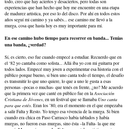
todo, creo que hay aciertos y desaciertos, pero todas son
experiencias que han hecho que hoy me encuentre en una etapa
de madurez artística, por eso lo del disco. Por ahí en todos estos
años seguí mi camino y ya sabés... ese camino me llevó a la
murga, cosa que hasta hoy es muy importante para mí.
En ese camino hubo tiempo para recorrer en banda... Tenías
una banda, ¿verdad?
Sí, es cierto, eso fue cuando empecé a estudiar. Recuerdo que en
el ‘82 yo cantaba como solista... Allá iba yo con mi guitarra por
todos lados. Empecé muy joven a experimentar esa historia con el
público porque bueno, si bien uno canta todo el tiempo, el desafío
es transmitir lo que uno quiere, lo que a uno le gusta a esas
personas –pocas o muchas- que tenés en frente, ¿no? Me acuerdo
que la primera vez que canté en público fue en la
Asociación
Cristiana de Jóvenes
, en un festival que se llamaba
Uno canta
para que estés
. Eran los ’80, era el momento en el que empezaba
a salir Falta y Resto. Yo tengo esa vivencia de la murga. Si bien
cuando era chica en Paso Carrasco había tablados y había
murgas, no fueron esas murgas, sino ésta –la Falta- la que me