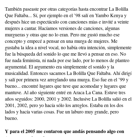
También paseaste por otras categorías hasta encontrar La Bolilla
Que Faltaba... Sí, por ejemplo en el ’98 salí en Yambo Kenya y
después hice un espectáculo con canciones mías e invité a veinte
mujeres a cantar. Hacíamos versiones de canciones, algunas
murgueras y otras que no lo eran. Pero me gustó mucho ese
concepto y empecé a pensar en una murga de mujeres. Me
gustaba la idea a nivel vocal, no había otra intención, simplemente
fue la búsqueda del sonido lo que me llevó a pensar en eso. No
fue nada feminista, ni nada por ese lado, por lo menos de planteo
argumental. El argumento era simplemente el sonido y la
musicalidad. Entonces sacamos La Bolilla Que Faltaba. Ahí dirigí
y salí por primera vez arreglando una murga. Eso fue en el ’99 y
bueno... encontré lugares que tuve que acomodar y lugares que
mantuve. Al año siguiente entré en Araca La Cana. Estuve tres
años seguidos: 2000, 2001 y 2002. Inclusive La Bolilla salió en el
2001, 2002, pero yo hacía sólo los arreglos. Estaba en los dos
lados y hacía varias cosas. Fue un laburo muy grande, pero
bueno.
Y para el 2005 me contaron que andás pensando algo con