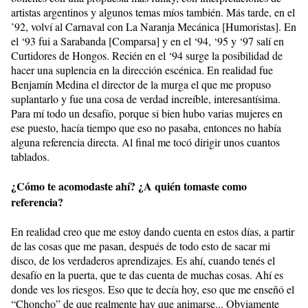
artistas argentinos y algunos temas míos también. Más tarde, en el
’92, volví al Carnaval con La Naranja Mecánica [Humoristas]. En
el ‘93 fui a Sarabanda [Comparsa] y en el ‘94, ‘95 y ‘97 salí en
Curtidores de Hongos. Recién en el ‘94 surge la posibilidad de
hacer una suplencia en la dirección escénica. En realidad fue
Benjamín Medina el director de la murga el que me propuso
suplantarlo y fue una cosa de verdad increíble, interesantísima.
Para mí todo un desafío, porque si bien hubo varias mujeres en
ese puesto, hacía tiempo que eso no pasaba, entonces no había
alguna referencia directa. Al final me tocó dirigir unos cuantos
tablados.
¿Cómo te acomodaste ahí? ¿A quién tomaste como
referencia?
En realidad creo que me estoy dando cuenta en estos días, a partir
de las cosas que me pasan, después de todo esto de sacar mi
disco, de los verdaderos aprendizajes. Es ahí, cuando tenés el
desafío en la puerta, que te das cuenta de muchas cosas. Ahí es
donde ves los riesgos. Eso que te decía hoy, eso que me enseñó el
“Choncho” de que realmente hay que animarse... Obviamente