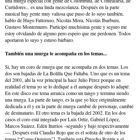
una murga especial con gente de Colombina, de Contrafarsa, de
Curtidores... es una linda mezcolanza. Después en la parte
musical hay gente muy valiosa que puso de lo suyo también,
hablo de Hugo Fattoruso, Nicolás Mora, Nicolás Ibarburu,
Gustavo Montemurro. Participó muchísima gente y seguro me
estoy olvidando de alguno pero espero que me perdonen. Todos
aportaron lo suyo y estuvo bárbaro.
También una murga te acompaña en los temas...
Sí, hay un coro de murga que me acompaña en dos temas. Los
dos son bajadas de La Bolilla Que Faltaba. Uno que es un tema
del 2001, ahí la voz principal la hace Julio Pérez porque en
realidad el tema yo se lo dediqué a él aunque después lo adapté.
En este disco ese tema arranca como un tango y termina siendo
una murga. La parte de tango, es la que yo hice originalmente
dedicada a él y en la parte de murga cambié de personaje, cambié
de destinatario. El otro tema es la bajada del 2002. En los dos
casos el coro está integrado por Luis Ortiz, Gabriel López,
Marcos Suárez, Edén Iturrios –segundo y bajo respectivamente
—. Después está Claudio Rojo que es el solista de otro de los
temas [“Como Quisiera”]. También está Pinocho Routín y el