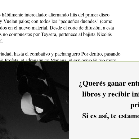
 hábilmente intercalado: alternando hits del primer disco
 y Vuelan palos; con todos los "pequeños duendes" (como
dos en el nuevo material. Desde el corte de difusión, a esta
s no compuestos por Teysera, pertenece al bajista Nicolás
í.
iudad, hasta el combativo y pachanguero Por dentro, pasando
El Profeta, el adrenalínico Mañana, el explosivo El ojo moro,
y contestatario Rebuscado: primero y único con letra y música
¿Querés ganar entr
l set. Se refería a los "caprichos" o mejor dicho a los gustos
libros y recibir i
l público, en materia de temas y de invitados.
pr
 con "El Batra" cantante y bajista de la banda porteña El
lfredo Zitarrosa: De no olvidar incluida en el nuevo material;
Si es así, te esta
rebelde de Los Traidores a dúo con el propio Juan Casanova;
lares: la murga liderada por Raúl Castro: Falta y Resto y el