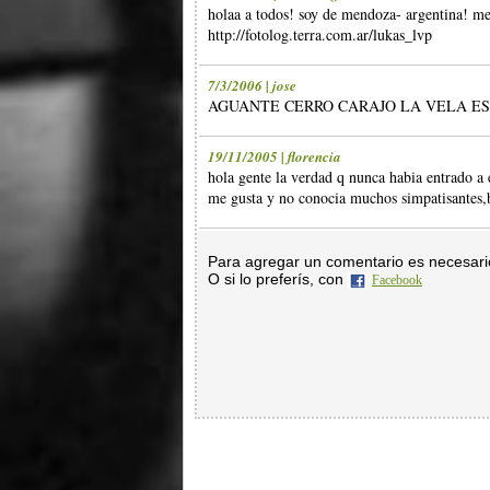
holaa a todos! soy de mendoza- argentina! me
http://fotolog.terra.com.ar/lukas_lvp
7/3/2006 | jose
AGUANTE CERRO CARAJO LA VELA ES 
19/11/2005 | florencia
hola gente la verdad q nunca habia entrado a 
me gusta y no conocia muchos simpatisantes,bu
Para agregar un comentario es necesar
O si lo preferís, con
Facebook