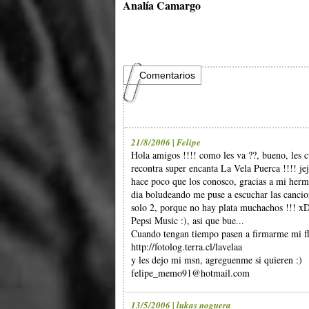
Analía Camargo
Comentarios
21/8/2006 | Felipe
Hola amigos !!!! como les va ??, bueno, les c
recontra super encanta La Vela Puerca !!!! je
hace poco que los conosco, gracias a mi herma
dia boludeando me puse a escuchar las cancion
solo 2, porque no hay plata muchachos !!! xD
Pepsi Music :), asi que bue...
Cuando tengan tiempo pasen a firmarme mi fl
http://fotolog.terra.cl/lavelaa
y les dejo mi msn, agreguenme si quieren :)
felipe_memo91@hotmail.com
13/5/2006 | lukas noguera