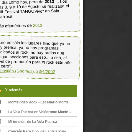
... Los
2013
 día como hoy, pero de
as 8, 9 y 10 de Agosto se realizaba el
III Festival TANGOVivo" en Sala
tarrosa
2013
ás efemérides de
..no es sólo los lugares sino que ya no
ay prensa, ya no hay programas
dicados al rock, no hay radios que
ngan secciones para eso... o sea, el
vel de promoción para el rock este año
 cero".
bastián (Gnomos), 23/4/2002
Y además...
Montevideo Rock - Escenario Monte ...
La Vela Puerca en Velódromo Munic ...
Mi tensión, de La Vela Puerca
Canción Para Uno, de La Vela Puer ...