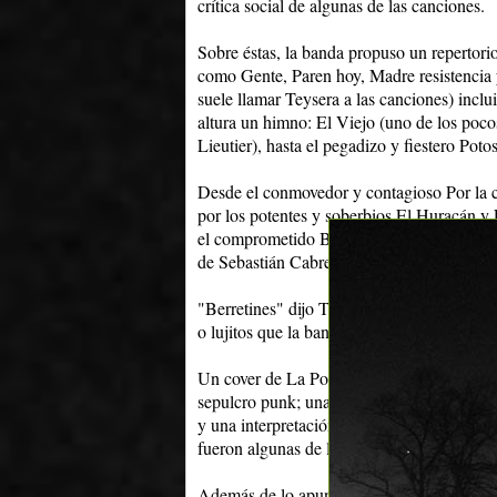
crítica social de algunas de las canciones.
Sobre éstas, la banda propuso un repertorio
como Gente, Paren hoy, Madre resistencia
suele llamar Teysera a las canciones) inclui
altura un himno: El Viejo (uno de los poco
Lieutier), hasta el pegadizo y fiestero Potos
Desde el conmovedor y contagioso Por la c
por los potentes y soberbios El Huracán y 
el comprometido Burbujas, y el acelerado 
de Sebastián Cabreiro.
"Berretines" dijo Teysera en un segmento de
o lujitos que la banda quiso darse y darle a
Un cover de La Polla Records cantado a dúo
sepulcro punk; una versión del clásico de A
y una interpretación brillante de Canción 
fueron algunas de las sorpresas.
Además de lo apuntado, dos presencias este