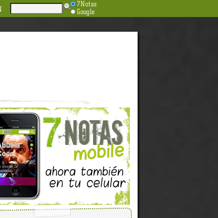
7Notas
N
Google