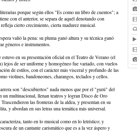
 literarias porque según ellos "Es como un libro de cuentos"; a
tiene con el anterior, se separa de aquél denotando con
 refleja cierto crecimiento, cierta madurez musical.
espera valió la pena: su pluma ganó altura y su técnica ganó
rar géneros e instrumentos.
e estuvo en su presentación oficial en el Teatro de Verano (el
) lejos de ser uniforme y homogéneo fue variado, con vuelos
ación de estilos, con el carácter más visceral y profundo de las
como violines, bandoneones, charangos, teclados y cellos.
 carrera son "descubiertos" nada menos que por el "gurú" del
n un multinacional, llenan teatros y logran Disco de Oro
Trascendieron las fronteras de la aldea, y presentan en su
ta, y abordan en sus letras una temática más universal.
racteriza, tanto en lo musical como en lo letrístico; y
oscura de un cantante carismático que es a la vez áspero y