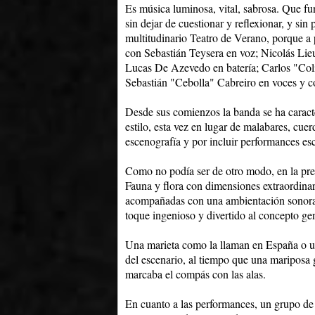
Es música luminosa, vital, sabrosa. Que f
sin dejar de cuestionar y reflexionar, y sin
multitudinario Teatro de Verano, porque a p
con Sebastián Teysera en voz; Nicolás Lieut
Lucas De Azevedo en batería; Carlos "Col
Sebastián "Cebolla" Cabreiro en voces y c
Desde sus comienzos la banda se ha caracte
estilo, esta vez en lugar de malabares, cue
escenografía y por incluir performances es
Como no podía ser de otro modo, en la pres
Fauna y flora con dimensiones extraordinari
acompañadas con una ambientación sonora q
toque ingenioso y divertido al concepto ge
Una marieta como la llaman en España o un
del escenario, al tiempo que una mariposa 
marcaba el compás con las alas.
En cuanto a las performances, un grupo de