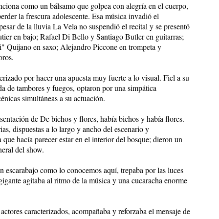
unciona como un bálsamo que golpea con alegría en el cuerpo,
 perder la frescura adolescente. Esa música invadió el
esar de la lluvia La Vela no suspendió el recital y se presentó
ier en bajo; Rafael Di Bello y Santiago Butler en guitarras;
i" Quijano en saxo; Alejandro Piccone en trompeta y
oros.
rizado por hacer una apuesta muy fuerte a lo visual. Fiel a su
rda de tambores y fuegos, optaron por una simpática
cénicas simultáneas a su actuación.
entación de De bichos y flores, había bichos y había flores.
as, dispuestas a lo largo y ancho del escenario y
ue hacía parecer estar en el interior del bosque; dieron un
neral del show.
 escarabajo como lo conocemos aquí, trepaba por las luces
gigante agitaba al ritmo de la música y una cucaracha enorme
 actores caracterizados, acompañaba y reforzaba el mensaje de