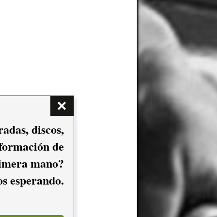
adas, discos,
nformación de
imera mano?
mos esperando.