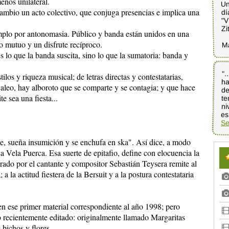
enos unilateral.
Un
dí
 cambio un acto colectivo, que conjuga presencias e implica una
"V
Zi
emplo por antonomasia. Público y banda están unidos en una
o mutuo y un disfrute recíproco.
M
 lo que la banda suscita, sino lo que la sumatoria: banda y
".
h
de
te
ni
ilos y riqueza musical; de letras directas y contestatarias,
 jaleo, hay alboroto que se comparte y se contagia; y que hace
e sea una fiesta...
es
Se
, sueña insumición y se enchufa en ska". Así dice, a modo
a Vela Puerca. Esa suerte de epitafio, define con elocuencia la
rado por el cantante y compositor Sebastián Teysera remite al
a la actitud fiestera de la Bersuit y a la postura contestataria
 en ese primer material correspondiente al año 1998; pero
o recientemente editado: originalmente llamado Margaritas
bichos y flores.