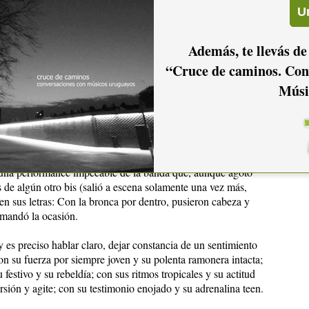
olalla.
te y con el talento vocal que la caracteriza, cantó Las
Además, te llevás de
vilán cierra el disco Deskarado; y José Sabía: el surco número
“Cruce de caminos. Con
Músi
ngeles responsable de, entre otros, los éxitos multiplatino de
Molotov, Café Tacuba, Peyote Asesino, Fabulosos Cadillacs y
na canción de antología: Contradecir, una bellísima
 que se enmarca sin duda en lo mejor del nuevo disco.
una performance impecable de la banda que, aunque agotó
s de algún otro bis (salió a escena solamente una vez más,
en sus letras: Con la bronca por dentro, pusieron cabeza y
 mandó la ocasión.
 es preciso hablar claro, dejar constancia de un sentimiento
on su fuerza por siempre joven y su polenta ramonera intacta;
 festivo y su rebeldía; con sus ritmos tropicales y su actitud
rsión y agite; con su testimonio enojado y su adrenalina teen.