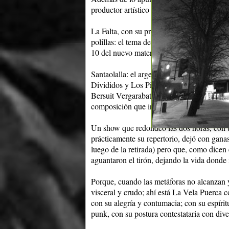
productor artístico del disco: Gustavo Santa
La Falta, con su presencia escénica imponen
polillas: el tema de yapa que junto a El Ga
10 del nuevo material.
Santaolalla: el argentino radicado en Los Á
Divididos y Los Piojos y de bandas como 
Bersuit Vergarabat; participó en coros en u
composición que incluye cello y violines y
Un show que redondeó las dos horas, con 
prácticamente su repertorio, dejó con gana
luego de la retirada) pero que, como dicen 
aguantaron el tirón, dejando la vida donde
Porque, cuando las metáforas no alcanzan y
visceral y crudo; ahí está La Vela Puerca c
con su alegría y contumacia; con su espíritu
punk, con su postura contestataria con dive