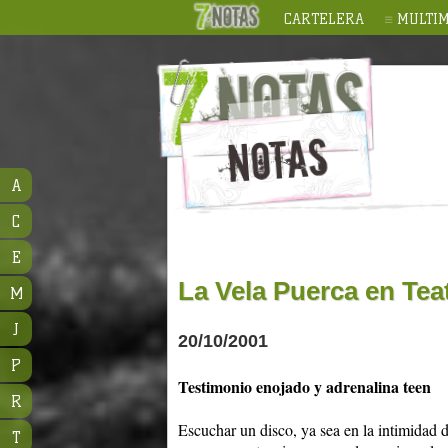
CARTELERA
MULTIM
A
C
E
La Vela Puerca en Tea
M
J
20/10/2001
P
Testimonio enojado y adrenalina teen
R
Escuchar un disco, ya sea en la intimidad
T