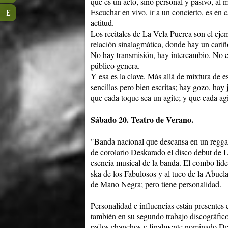
que es un acto, sino personal y pasivo, al m
Escuchar en vivo, ir a un concierto, es en
E
actitud.
Los recitales de La Vela Puerca son el ej
relación sinalagmática, donde hay un cariñ
No hay transmisión, hay intercambio. No es
público genera.
Y esa es la clave. Más allá de mixtura de est
sencillas pero bien escritas; hay gozo, hay
que cada toque sea un agite; y que cada agit
Sábado 20. Teatro de Verano.
"Banda nacional que descansa en un reggae
de corolario Deskarado el disco debut de L
esencia musical de la banda. El combo lide
ska de los Fabulosos y al tuco de la Abuela; 
de Mano Negra; pero tiene personalidad.
Personalidad e influencias están presentes
también en su segundo trabajo discográfic
pa'los chanchos y finalmente nominado De 