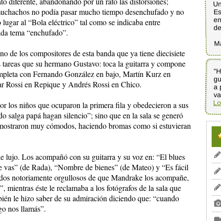
to diferente, abandonando por un rato las distorsiones;
Un
Es
 muchachos no podía pasar mucho tiempo desenchufado y no
en
 lugar al “Bola eléctrico” tal como se indicaba entre
d
 cada tema “enchufado”.
M
no de los compositores de esta banda que ya tiene diecisiete
 tareas que su hermano Gustavo: toca la guitarra y compone
"H
gu
a 
ompleta con Fernando González en bajo, Martín Kurz en
ar Rossi en Repique y Andrés Rossi en Chico.
va
Lo
or los niños que ocuparon la primera fila y obedecieron a sus
do salga papá hagan silencio”; sino que en la sala se generó
mostraron muy cómodos, haciendo bromas como si estuvieran
e lujo. Los acompañó con su guitarra y su voz en: “El blues
te vas” (de Rada), “Nombre de bienes” (de Mateo) y “Es fácil
todos notoriamente orgullosos de que Mandrake los acompañe,
, mientras éste le reclamaba a los fotógrafos de la sala que
bién le hizo saber de su admiración diciendo que: “cuando
go nos llamás”.