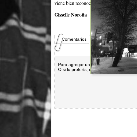
viene bien reconocer tintes de aquellas ba
Gisselle Noroña
Comentarios
Para agregar un comentario es necesar
O si lo preferís, con
Facebook