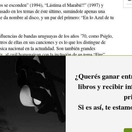
dos se esconden” (1994), “Lástima el Marabú!!” (1997) y
ado en los temas de éste último, sumándole apenas una
 da nombre al disco, y un par del primero: “En lo Azul de tu
nfluencias de bandas uruguayas de los años ´70, como Psiglo,
ros de ellas en sus canciones y es lo que los distingue de
úsica nacional en la actualidad. Son también grandes
x, al cuál homenajean con la inclusión de su tema “Fire”
elegido “Red House” para interpretar esta noche en vivo en
¿Querés ganar entr
teos, tuvo que retomar la guitarra acústica, se tomó su tiempo
libros y recibir i
lamó: “No termino de entender a la guitarra acústica”… no
ctrica.
pr
temas de “Zumbando”, como “Conmigo no bailás”, “Que vuelve
Si es así, te esta
, ”La Nueva Conquista” y los infaltables “Ruido” y
 el show otro cover, esta vez de Los Delfines: “Con esa voz”.
da presentación acústica y vale la pena arrimarse; siempre