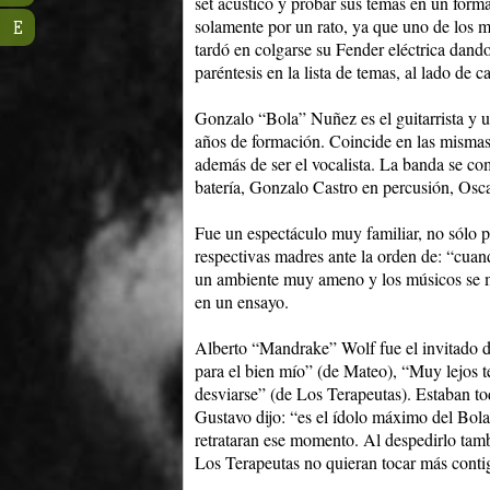
set acústico y probar sus temas en un forma
solamente por un rato, ya que uno de los
E
tardó en colgarse su Fender eléctrica dando
paréntesis en la lista de temas, al lado de
Gonzalo “Bola” Nuñez es el guitarrista y u
años de formación. Coincide en las mismas
además de ser el vocalista. La banda se c
batería, Gonzalo Castro en percusión, Osc
Fue un espectáculo muy familiar, no sólo p
respectivas madres ante la orden de: “cuan
un ambiente muy ameno y los músicos se 
en un ensayo.
Alberto “Mandrake” Wolf fue el invitado d
para el bien mío” (de Mateo), “Muy lejos 
desviarse” (de Los Terapeutas). Estaban 
Gustavo dijo: “es el ídolo máximo del Bola”
retrataran ese momento. Al despedirlo tam
Los Terapeutas no quieran tocar más conti