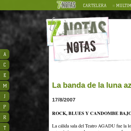
CARTELERA
MULTIM
A
C
E
La banda de la luna a
M
J
17/8/2007
P
ROCK, BLUES Y CANDOMBE BAJ
R
La cálida sala del Teatro AGADU fue la lo
T