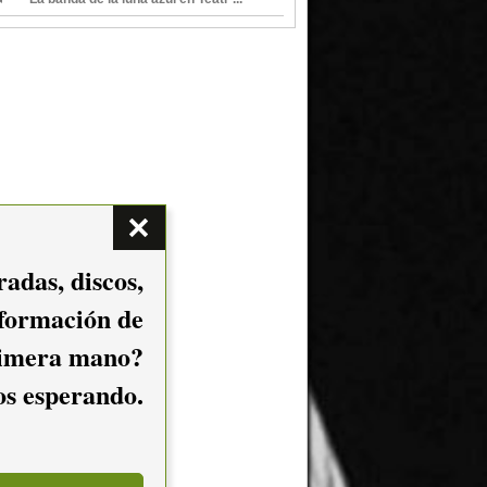
adas, discos,
nformación de
imera mano?
mos esperando.