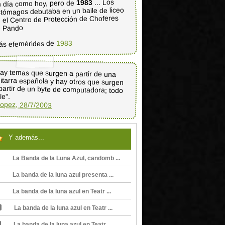
... Los
1983
 día como hoy, pero de
tómagos debutaba en un baile de liceo
 el Centro de Protección de Choferes
e Pando
1983
ás efemérides de
ay temas que surgen a partir de una
itarra española y hay otros que surgen
partir de un byte de computadora; todo
le".
opez, 28/7/2003
Y además...
La Banda de la Luna Azul, candomb ...
La banda de la luna azul presenta ...
La banda de la luna azul en Teatr ...
La banda de la luna azul en Teatr ...
La banda de la luna azul en Teatr ...