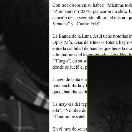
Con tres discos en su haber: “Mientras to
“Zumbando” (2005), planearon un show bas
canción de su segundo álbum, el mismo que
Ventana” y “Cuarto Frío”.
La Banda de la Luna Azul tiene notorias i
Opus Alfa, Días de Blues o Tótem; hay rast
entre la cantidad de bandas que tiene la m
admiradores del icono mundial Jimi Hendri
(“Fuego”) en su segundo disco y al haber 
donde se lució el por fin eléctrico “Bola”.
Luego de tanta energía utilizada en los pun
para enchufarla y luego de un silencio exc
quedaban dudas de su preferencia por la elé
La mayoría del repertorio rondó por los 
ella”, “Nombre de bienes”, “Pal Aguatero”
“Candombe satelital”, eligiendo para cerrar
En el mes de setiembre realizarán su segun