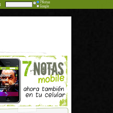
7Notas
N
Google