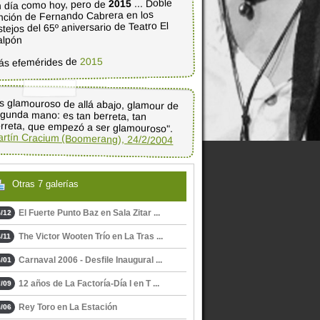
... Doble
2015
 día como hoy, pero de
nción de Fernando Cabrera en los
stejos del 65º aniversario de Teatro El
alpón
2015
ás efemérides de
s glamouroso de allá abajo, glamour de
egunda mano: es tan berreta, tan
rreta, que empezó a ser glamouroso".
rtín Cracium (Boomerang), 24/2/2004
Otras 7 galerías
El Fuerte Punto Baz en Sala Zitar ...
/12
The Victor Wooten Trío en La Tras ...
/11
Carnaval 2006 - Desfile Inaugural ...
/01
12 años de La Factoría-Día I en T ...
/09
Rey Toro en La Estación
/06