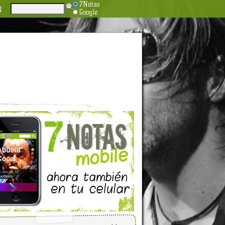
7Notas
N
Google