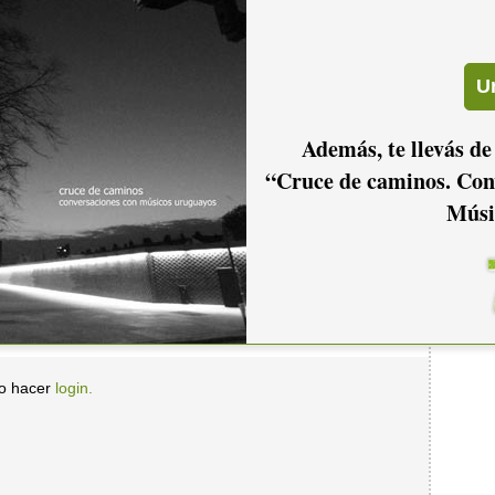
2006
2005
2004
Además, te llevás de
2001
2000
1999
“Cruce de caminos. Con
Músi
io hacer
login.