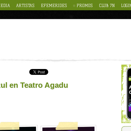
EDIA
ARTISTAS
EFEMERIDES
PROMOS
CLUB 7N
LOGI
zul en Teatro Agadu