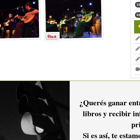
31
02
2016
2015
2014
¿Querés ganar entr
libros y recibir i
2011
2010
2009
pr
Si es así, te esta