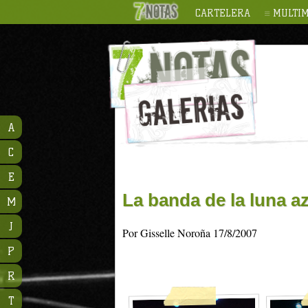
CARTELERA
MULTIM
A
C
E
La banda de la luna a
M
J
Por Gisselle Noroña 17/8/2007
P
R
T