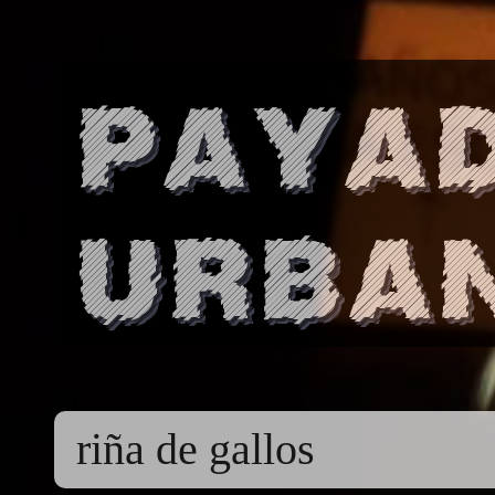
Paya
Urba
riña de gallos