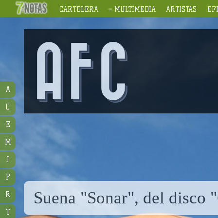
CARTELERA
MULTIMEDIA
ARTISTAS
EF
AFC
A
C
E
M
J
P
Suena "Sonar", del disco 
R
T