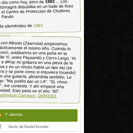
... Los
1983
 día como hoy, pero de
tómagos debutaba en un baile de liceo
 el Centro de Protección de Choferes
e Pando
1983
ás efemérides de
..con Alfredo (Zitarrosa) empezamos
ácticamente el mismo año. Cuando lo
onocí, estábamos en una peña en la
lle Yí, entre Paysandú y Cerro Largo. Yo
i a afinar mi guitarra en una pieza de la
sa y en un rincón había un tipo así (se
ra y se pone como si estuviera tocando)
n una guitarra, afinándola también. Le
go: "Me podés dar un LA". "Sí, cómo
o", me contesta. Y ahí empecé una
istad. Esto pasó en el año ´60".
shington Carrasco, 18/8/2001
Y además...
Vacío, de Daniel Drexler