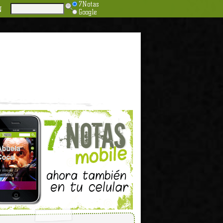
7Notas
N
Google