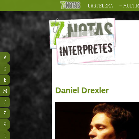
CARTELERA
MULTIM
A
C
E
Daniel Drexler
M
J
P
R
T