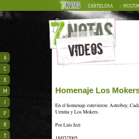
CARTELERA
MULTIM
A
C
E
Homenaje Los Mokers
M
J
En el homenaje estuvieron: Astroboy, Cadá
Urrutia y Los Mokers.
P
Por Luis Izzi
R
T
18/07/2005