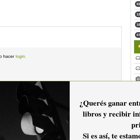
02
12
10
07
io hacer
login.
¿Querés ganar entr
libros y recibir i
pr
Si es así, te esta