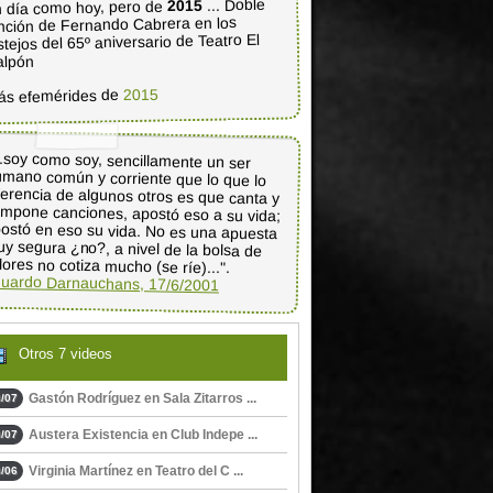
... Doble
2015
 día como hoy, pero de
nción de Fernando Cabrera en los
stejos del 65º aniversario de Teatro El
alpón
2015
ás efemérides de
..soy como soy, sencillamente un ser
mano común y corriente que lo que lo
ferencia de algunos otros es que canta y
mpone canciones, apostó eso a su vida;
ostó en eso su vida. No es una apuesta
y segura ¿no?, a nivel de la bolsa de
lores no cotiza mucho (se ríe)...".
uardo Darnauchans, 17/6/2001
Otros 7 videos
Gastón Rodríguez en Sala Zitarros ...
/07
Austera Existencia en Club Indepe ...
/07
Virginia Martínez en Teatro del C ...
/06