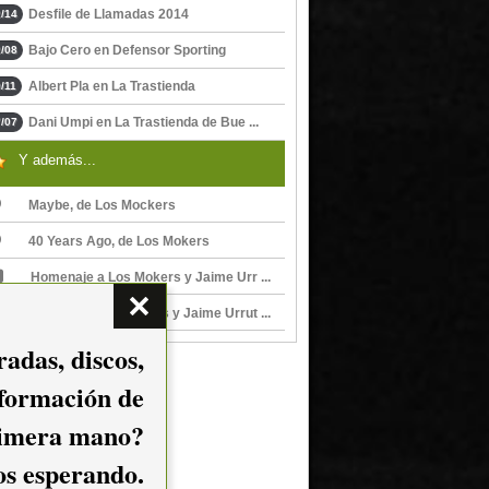
Desfile de Llamadas 2014
/14
Bajo Cero en Defensor Sporting
/08
Albert Pla en La Trastienda
/11
Dani Umpi en La Trastienda de Bue ...
/07
Y además...
Maybe, de Los Mockers
40 Years Ago, de Los Mokers
Homenaje a Los Mokers y Jaime Urr ...
Homenaje Los Mokers y Jaime Urrut ...
adas, discos,
nformación de
imera mano?
mos esperando.