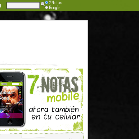
7Notas
N
Google