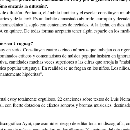
ómo encarás la difusión?.
de difusión. Por tanto, el ámbito familiar y el escolar constituyen mi ob
 diarios y de la tevé. Es un ámbito demasiado aburrido, corrupto y decad
fonomecánica la suplo con centenares de recitales. A la fecha, en diez 
. De todas formas aceptaría tener algún espacio en los medios, s
iños en Uruguay?
uy en serio. Constituyen cuatro o cinco números que trabajan con rigor
ominados críticos y comentaristas de música popular insisten en ignora
ativa, cantidades muchas veces superiores a las cifras que arroja la "mús
ica popular uruguaya. En realidad se ne fregan en los niños. Los niños,
nantemente hipócritas".
al estoy totalmente orgulloso. 22 canciones sobre textos de Luis Neira
l, con fuerte dotación de efectos sonoros y bromas musicales, destinad
discográfica Ayuí, que asumió el riesgo de editar toda mi discografía, c
i obra de música para adultos, en los álbumes "Canciones del otro paí