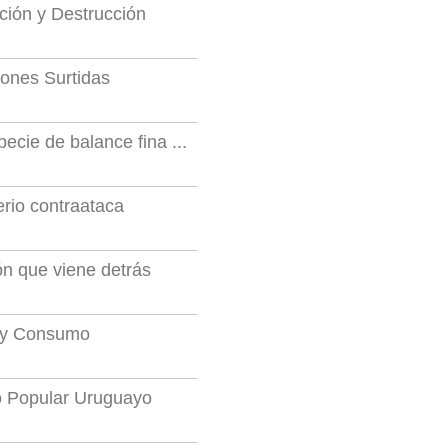
ición y Destrucción
iones Surtidas
ecie de balance fina ...
erio contraataca
lón que viene detrás
ía y Consumo
to Popular Uruguayo