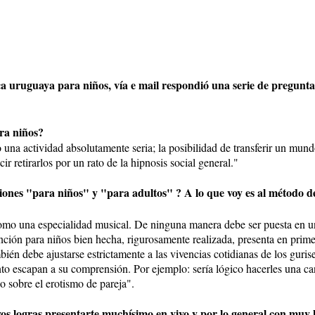
ica uruguaya para niños, vía e mail respondió una serie de pregunt
ara niños?
una actividad absolutamente seria; la posibilidad de transferir un mundo
r retirarlos por un rato de la hipnosis social general."
nes "para niños" y "para adultos" ? A lo que voy es al método de 
omo una especialidad musical. De ninguna manera debe ser puesta en un
nción para niños bien hecha, rigurosamente realizada, presenta en prime
mbién debe ajustarse estrictamente a las vivencias cotidianas de los guri
anto escapan a su comprensión. Por ejemplo: sería lógico hacerles una 
o sobre el erotismo de pareja".
vos logras presentarte muchísimo en vivo y por lo general con muy