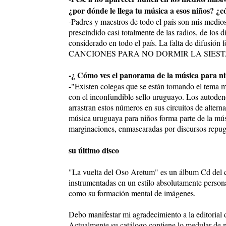
¿por dónde le llega tu música a esos niños? ¿c
-Padres y maestros de todo el país son mis medios 
prescindido casi totalmente de las radios, de los
considerado en todo el país. La falta de difusión 
CANCIONES PARA NO DORMIR LA SIESTA en quince
-¿ Cómo ves el panorama de la música para n
-"Existen colegas que se están tomando el tema m
con el inconfundible sello uruguayo. Los autoden
arrastran estos números en sus circuitos de altern
música uruguaya para niños forma parte de la mús
marginaciones, enmascaradas por discursos repug
su último disco
"La vuelta del Oso Aretum" es un álbum Cd del cu
instrumentadas en un estilo absolutamente persona
como su formación mental de imágenes.
Debo manifestar mi agradecimiento a la editorial 
Actualmente su catálogo contiene lo medular de m