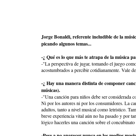
Jorge Bonaldi, referente ineludible de la mús
picando algunos temas...
-¿ Qué es lo que más te atrapa de la música p
-"La perspectiva de jugar, tomando el juego como 
acostumbrados a percibir cotidianamente. Vale deci
-¿ Hay una manera distinta de componer cancio
músicas).
-"Una canción para niños debe ser considerada c
Ni por los autores ni por los consumidores. La ca
adultos, tanto a nivel musical como letrístico. Ta
breve experiencia vital aún no ha pasado y por t
lógico hacerles una canción sobre el concubinato 
-Pese a no aparecer nunca en los medios masi