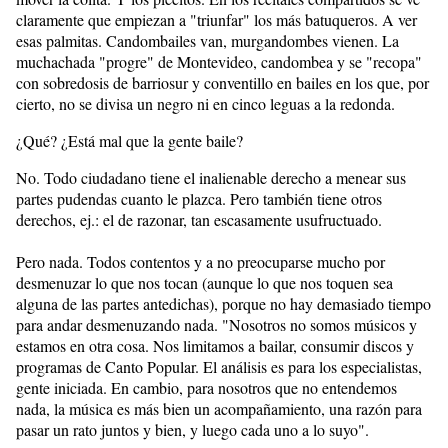
claramente que empiezan a "triunfar" los más batuqueros. A ver
esas palmitas. Candombailes van, murgandombes vienen. La
muchachada "progre" de Montevideo, candombea y se "recopa"
con sobredosis de barriosur y conventillo en bailes en los que, por
cierto, no se divisa un negro ni en cinco leguas a la redonda.
¿Qué? ¿Está mal que la gente baile?
No. Todo ciudadano tiene el inalienable derecho a menear sus
partes pudendas cuanto le plazca. Pero también tiene otros
derechos, ej.: el de razonar, tan escasamente usufructuado.
Pero nada. Todos contentos y a no preocuparse mucho por
desmenuzar lo que nos tocan (aunque lo que nos toquen sea
alguna de las partes antedichas), porque no hay demasiado tiempo
para andar desmenuzando nada. "Nosotros no somos músicos y
estamos en otra cosa. Nos limitamos a bailar, consumir discos y
programas de Canto Popular. El análisis es para los especialistas,
gente iniciada. En cambio, para nosotros que no entendemos
nada, la música es más bien un acompañamiento, una razón para
pasar un rato juntos y bien, y luego cada uno a lo suyo".