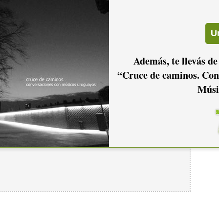
inpradosayago.com.uy/uc_738_1.html
Además, te llevás de
“Cruce de caminos. Con
Músi
io hacer
login.