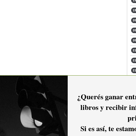
19
19
20
20
20
21
21
21
21
¿Querés ganar entr
y feriados $ 150. Generales en venta en Red Abitab.
libros y recibir i
pr
Si es así, te esta
vín