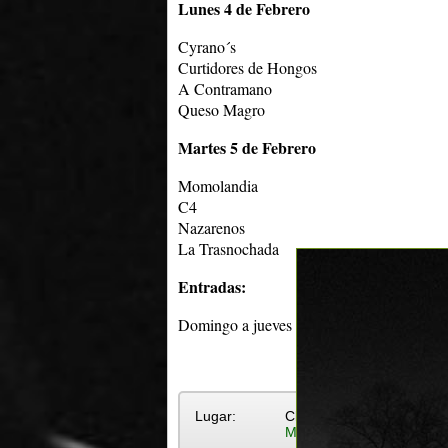
Lunes 4 de Febrero
Cyrano´s
Curtidores de Hongos
A Contramano
Queso Magro
Martes 5 de Febrero
Momolandia
C4
Nazarenos
La Trasnochada
Entradas:
Domingo a jueves $ 110. Viernes, sábados 
Lugar:
Club Malvín
Más eventos en Club Mal