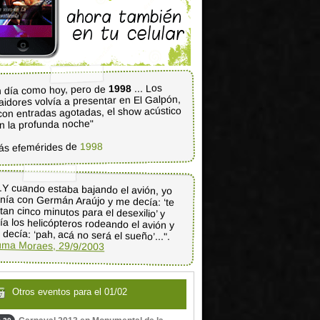
... Los
1998
 día como hoy, pero de
aidores volvía a presentar en El Galpón,
con entradas agotadas, el show acústico
n la profunda noche"
1998
ás efemérides de
..Y cuando estaba bajando el avión, yo
nía con Germán Araújo y me decía: ‘te
ltan cinco minutos para el desexilio’ y
ía los helicópteros rodeando el avión y
 decía: ‘pah, acá no será el sueño’...".
ma Moraes, 29/9/2003
Otros eventos para el 01/02