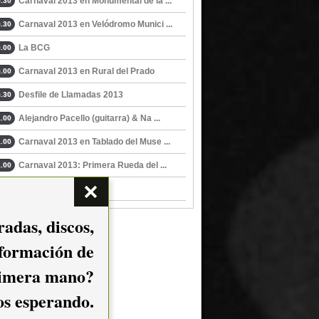
Carnaval 2013 en Monumental de la ...
.30
Carnaval 2013 en Velódromo Munici ...
.30
La BCG
.00
Carnaval 2013 en Rural del Prado
.00
Desfile de Llamadas 2013
.30
Alejandro Pacello (guitarra) & Na ...
.00
Carnaval 2013 en Tablado del Muse ...
.00
Carnaval 2013: Primera Rueda del ...
.00
Congo
.00
adas, discos,
nformación de
imera mano?
mos esperando.