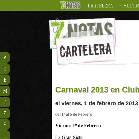
CARTELERA
MULTIM
A
C
E
Carnaval 2013 en Club
M
J
el viernes, 1 de febrero de 2013
P
del 1º al 5 de Febrero
R
Viernes 1º de Febrero
T
La Gran Siete