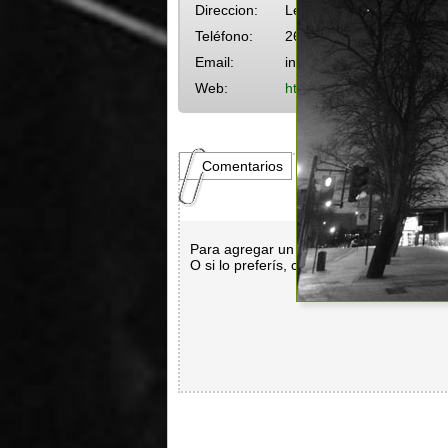
Direccion:
Legrand 5187
Teléfono:
2613-4147
Email:
info@clubmalvin.net
Web:
http://www.carnavalmalv
Comentarios
Para agregar un comentario es necesar
O si lo preferís, con
Facebook