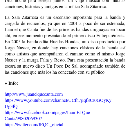
Una noche para festejar juntos, un viaje musical con muchas
canciones, historias y amigos en la mítica Sala Zitarrosa.
La Sala Zitarrosa es un escenario importante para la banda y
cargado de recuerdos, ya que en 2001 a poco de ser estrenada,
Juan el que Canta fue de las primeras bandas uruguayas en tocar
ahí, en ese momento presentando el primer disco Entreparéntesis.
En 2005 la banda edita Huellas Hondas, un disco producido por
Jorge Nasser, en donde hay canciones clásicas de la banda así
como artistas que acompañaron el camino como el mismo Jorge
Nasser y la murga Falta y Resto. Para esta presentación la banda
tocará su nuevo disco Un Poco De Sal, acompañado también de
las canciones que más los ha conectado con su público.
+ Info:
http://www.juanelquecanta.com
https://www.youtube.com/channel/UCfn7jIqfSCl0GOyKy-
Ug3fQ
https://www.facebook.com/pages/Juan-El-Que-
Canta/99802069307
https://twitter.com/JEQC_oficial