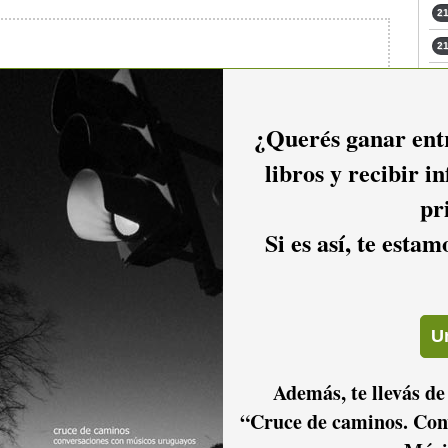
21
21
21
21
io hacer
login.
¿Querés ganar entr
22
libros y recibir i
23
pr
23
Si es así, te esta
24
Además, te llevás de
“Cruce de caminos. Con