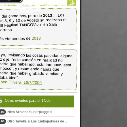
... Los
2013
 día como hoy, pero de
as 8, 9 y 10 de Agosto se realizaba el
III Festival TANGOVivo" en Sala
tarrosa
2013
ás efemérides de
..yo, revisando las cosas pasadas alguna
z dije: `esta canción en realidad no
ndría que haber ido, esta tampoco, esta
ampoco´, y resumiendo capaz que
endría que haber grabado la mitad y
taba bien".
ben Olivera, 16/7/2000
Otros eventos para el 14/06
Nico Arnicho Superplugged
.00
Otro Tavella & Los Embajadores de ...
.00