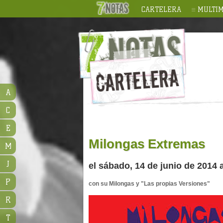
CARTELERA
MULTIM
A
C
E
Milongas Extremas
M
J
el sábado, 14 de junio de 2014 
P
con su Milongas y "Las propias Versiones"
R
T