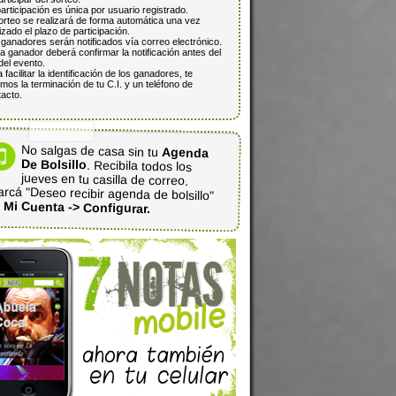
articipación es única por usuario registrado.
orteo se realizará de forma automática una vez
lizado el plazo de participación.
ganadores serán notificados vía correo electrónico.
 ganador deberá confirmar la notificación antes del
del evento.
 facilitar la identificación de los ganadores, te
mos la terminación de tu C.I. y un teléfono de
acto.
No salgas de casa sin tu
Agenda
De Bolsillo
. Recibila todos los
jueves en tu casilla de correo.
rcá "Deseo recibir agenda de bolsillo"
n
Mi Cuenta -> Configurar.