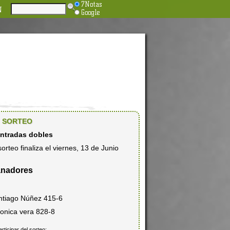
7Notas
N
Google
SORTEO
entradas dobles
sorteo finaliza el viernes, 13 de Junio
nadores
ntiago Núñez 415-6
ronica vera 828-8
articipar del sorteo: