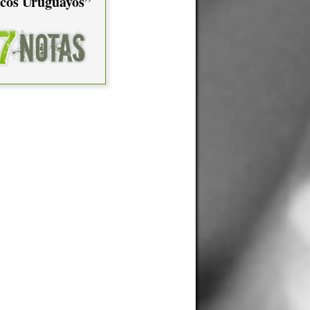
cos Uruguayos”