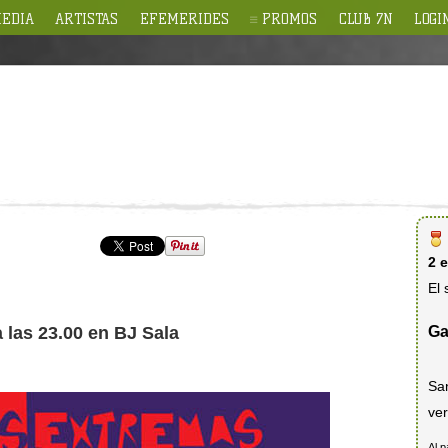
EDIA
ARTISTAS
EFEMERIDES
PROMOS
CLUB 7N
LOGI
2 
El 
Ga
a las 23.00 en BJ Sala
Sa
ve
Al p