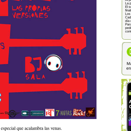
La p
El s
fina
Los 
Cada
día 
Para
pedi
cont
Ma
e
especial que acalambra las venas.