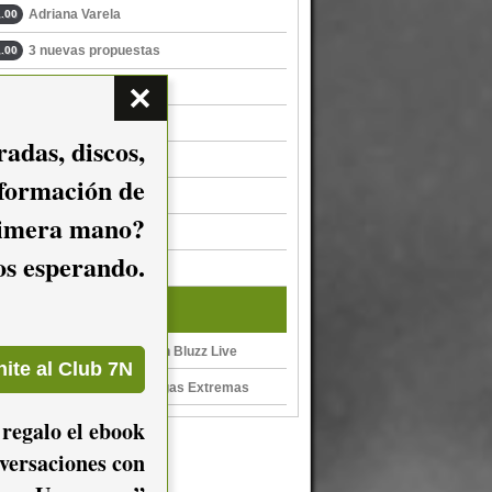
Adriana Varela
.00
3 nuevas propuestas
.00
Natalia Bolani
.00
Gabriel Mallada
.00
adas, discos,
Habáname
.00
nformación de
Carca
.00
imera mano?
Supernova
.00
mos esperando.
Dostrescinco
.00
Y además...
Milongas Extremas en Bluzz Live
Autoretrato, de Milongas Extremas
 regalo el ebook
versaciones con