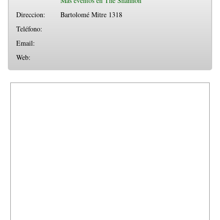
Más eventos en The Shannon
Direccion:
Bartolomé Mitre 1318
Teléfono:
Email:
Web: