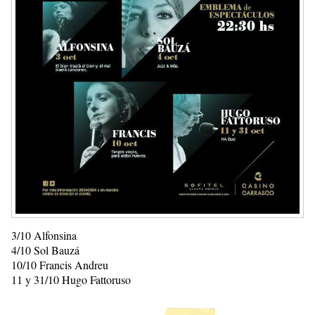
3/10 Alfonsina
4/10 Sol Bauzá
10/10 Francis Andreu
11 y 31/10 Hugo Fattoruso